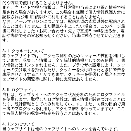
的や方法で使用することはありません。
また、当サイトで得た情報は、当社営業担当者により得た情報で補
足される場合がありますが、この場合も無断で個人情報保護方針に
記載された利用目的以外に利用することはありません。
なお、メールマガジンについては、配信希望の皆様以外に配信され
ることはありません。また購読を中止したい場合は、このページ最
後に表記しました＜お問い合わせ＞先まで直接E-mailを送るか、電
話や郵便でその旨お知らせください。迅速に対応させていただきま
す。
3-Ⅰ クッキーについて
本ウェブサイトでは、アクセス解析のためクッキーの技術を利用し
ています。収集した情報は、全て統計的情報としてのみ使用し、個
人情報とはリンクされません。また、ブラウザの設定により、クッ
キーの受け取りを拒否したり、クッキーを受け取ったときに警告を
表示させたりすることができます。クッキーを拒否した場合も本ウ
ェブサイトの閲覧等に関し、特に支障はありません。
3-Ⅱ ログファイル
当社は、ウェブサイトへのアクセス状況分析のためにログファイル
を使用します。取得したログ情報は、個人情報と関連づけることは
なく、統計情報としてのみ利用しています。また、同様の目的で第
三者のプログラムを利用し、アクセス解析を行っていますが、ここ
でも個人情報の収集や特定を行うことはありません。
4.リンクについて
当ウェブサイトは他のウェブサイトへのリンクを含んでいます。