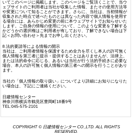
いてこのページに掲載します。このページをご覧頂くことで、当ウ
ェブサイトのご利用者は当社が収集した情報、またその使用方法等
や変更について知ることができます。さらに、当社は、当初情報が
収集された時点で述べたものとは異なった内容で個人情報を使用す
る場合には、あらかじめ変更の前に本ウェブサイトでお知らせいた
します。ご自身の情報の使用について、このような変更を了解する
かどうかの選択権はご利用者が有しており、了解できない場合は下
記＜お問い合わせ＞先までお申し出ください。
8.法的要請等による情報の開示
当社は、ご利用者情報を保護するため全力を尽くし本人の許可無く
個人情報を第三者に提示・提供することはありませんが、法律上、
または法的命令に応じる、あるいは当社が行う法的手続きに必要な
場合、本人の許可無く個人情報の第三者への開示を行うことがあり
ます。
当社の「個人情報の取り扱い」についてより詳細にお知りになりた
い場合は、下記にご連絡ください。
日建情報センター
神奈川県横浜市鶴見区豊岡町18番9号
TEL:045-575-2101
COPYRIGHT © 日建情報センター CO.,LTD. ALL RIGHTS
RESERVED.