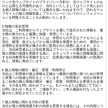
リンク先ウェブサイトのプライバシー方針が、当ウェブサイトのも
のとは異なる可能性があり、当社といたしましてはリンク先におけ
る個人情報の扱いについては責任を負いかねますので、訪れるウェ
ブサイトの個人情報収集とプライバシーについてのインフォメーシ
ョンを閲覧されることをお勧めいたします。
5.情報の安全管理
当社は、ご利用者からウェブサイトを通じて提示された情報を、最
大限の努力のもと厳重に保護・管理しています。
また、当社のウェブサイトには、外部からの不正なアクセスによる
流出、破壊、改ざんなどから個人情報を保護するための、適切かつ
合理的な安全対策が施され常に監視された状態にあります。さら
に、当社経営者および全従業員はプライバシーの重要性を認識し、
個人情報の保護を実践する為に、セキュリティや個人情報保護に関
する社内教育等を実施するなど、従業員の個人情報保護への意識の
向上、啓発に努めています。
6.個人情報の開示・修正・変更・利用停止
当社はご利用者の個人情報を正確かつ最新の状態に保つための管理
と変更への迅速な対応をとっています。ご利用者が、当社が保有す
るご自身の個人情報の開示・修正・変更・利用停止を希望される場
合、その旨を問い合わせフォーム、Eメールまたは電話にて下記＜
お問い合わせ＞先まで、ご連絡下さい。ご本人確認を行なった上で
速やかに対応させていただきます。
7.個人情報に関わる方針の変更
当社が個人情報保護方針の内容を変更する場合には、その内容につ