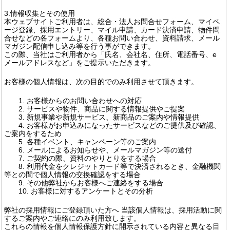
3.情報収集とその使用
本ウェブサイトご利用者は、総合・法人お問合せフォーム、マイペ
ージ登録、採用エントリー、マイル申請、カード決済申請、物件問
合せなどの各フォームより、各種お問い合わせ、資料請求、メール
マガジン配信申し込み等を行う事ができます。
この際、当社はご利用者から「氏名、会社名、住所、電話番号、e
メールアドレスなど」をご提示いただきます。
お客様の個人情報は、次の目的でのみ利用させて頂きます。
1. お客様からのお問い合わせへの対応
2. サービスや物件、商品に関する情報提供やご提案
3. 新規事業や新規サービス、新商品のご案内や情報提供
4. お客様がお申込みになったサービスなどのご提供及び確認、
ご案内をするため
5. 各種イベント、キャンペーン等のご案内
6. メールによるお知らせや、メールマガジン等の送付
7. ご契約の際、資料のやりとりをする場合
8. 利用代金をクレジットカード等で決済されるとき、金融機関
等との間で個人情報の交換確認をする場合
9. その他弊社からお客様へご連絡をする場合
10. お客様に対するアンケートとその分析
弊社の採用情報にご登録頂いた方へ 当該個人情報は、採用活動に関
するご案内やご連絡にのみ利用致します。
これらの情報を個人情報保護方針に開示されている内容と異なる目