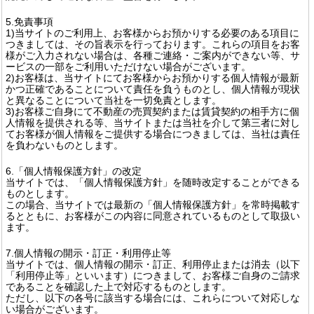
5.免責事項
1)当サイトのご利用上、お客様からお預かりする必要のある項目に
つきましては、その旨表示を行っております。これらの項目をお客
様がご入力されない場合は、各種ご連絡・ご案内ができない等、サ
ービスの一部をご利用いただけない場合がございます。
2)お客様は、当サイトにてお客様からお預かりする個人情報が最新
かつ正確であることについて責任を負うものとし、個人情報が現状
と異なることについて当社を一切免責とします。
3)お客様ご自身にて不動産の売買契約または賃貸契約の相手方に個
人情報を提供される等、当サイトまたは当社を介して第三者に対し
てお客様が個人情報をご提供する場合につきましては、当社は責任
を負わないものとします。
6.「個人情報保護方針」の改定
当サイトでは、「個人情報保護方針」を随時改定することができる
ものとします。
この場合、当サイトでは最新の「個人情報保護方針」を常時掲載す
るとともに、お客様がこの内容に同意されているものとして取扱い
ます。
7.個人情報の開示・訂正・利用停止等
当サイトでは、個人情報の開示・訂正、利用停止または消去（以下
「利用停止等」といいます）につきまして、お客様ご自身のご請求
であることを確認した上で対応するものとします。
ただし、以下の各号に該当する場合には、これらについて対応しな
い場合がございます。