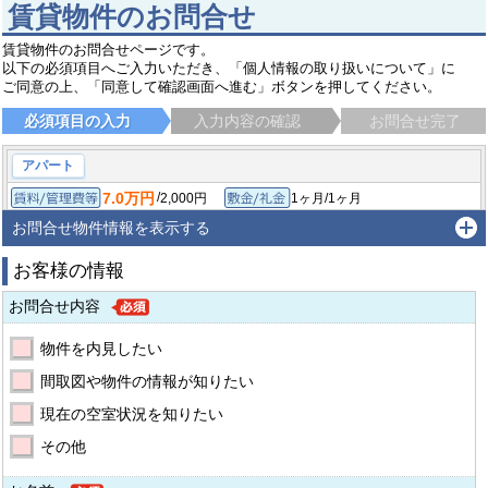
賃貸物件のお問合せ
賃貸物件のお問合せページです。
以下の必須項目へご入力いただき、「個人情報の取り扱いについて」に
ご同意の上、「同意して確認画面へ進む」ボタンを押してください。
必須項目の入力
入力内容の確認
お問合せ完了
アパート
7.0万円
/
2,000円
1ヶ月/1ヶ月
賃料/管理費等
敷金/礼金
/
-
-/-
1K/18.12㎡
保証金/敷引/償却金
間取り/専有面積
お問合せ物件情報を表示する
2002年12月
築年月
お客様の情報
中野区中野
中央・総武線各停 中野（東京）駅
徒歩6分
お問合せ内容
物件を内見したい
間取図や物件の情報が知りたい
現在の空室状況を知りたい
その他