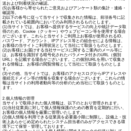
送および到着状況の確認。
(5)お客様から寄せられたご意見およびアンケート類の集計・連絡・
確認等。
2)以下の各号に従って当サイトで収集された情報は、前項各号に記
載されている範囲内においてのみ利用されるものとします。
(1)当サイトでは、お客様へ提供するサービスの向上や統計データ取
得のため、Cookie（クッキー）やウェブビーコン等を使用する場合
がございます。これらと当サイトご利用上お客様が使用されるID、
パスワード、アカウント、IPアドレス等との組合せによる情報は、
お客様の当サイトご利用状況として当社にて取扱うものとします。
(2)お客様にお届けする当社サービスに関するご案内のメール等に
は、お客様を識別する暗号化されたパラメータ付きのURL（個別
URL）を記載する場合がございます。この個別URLを用いて収集さ
れる情報は、お客様の閲覧情報として当社にて取扱うものとしま
す。
(3)その他、当サイトでは、お客様のアクセスログからIPアドレスや
接続元ドメイン等の情報を収集する場合がございます。これらの情
報は当サイトの利用者動向等の分析のため当社にて取扱うものとし
ます。
2.個人情報の管理
当サイトで取得された個人情報は、以下のとおり管理されます。
(1)当社従業員に対して個人情報保護のための教育を定期的に行い、
お客様の個人情報を厳重に管理いたします。
(2)個人情報を利用できる従業員を必要最小限に制限し、設備上・技
術上あらかじめ定められたシステム担当者のみがアクセスできる環
境下にて保管・管理しております。
(3)インターネットによる個人情報に関するデータの伝送に対して、