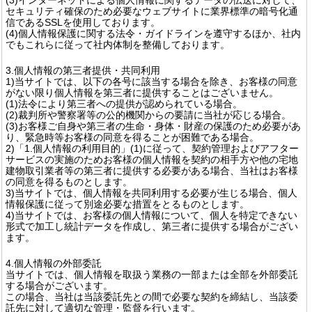
セキュリティ確保のため必要なウェブサイトに業界標準の暗号化通
信であるSSLを使用しております。
(4)個人情報保護に関する法令・ガイドラインを遵守するほか、社内
でもこれらに従って社内体制を整備しております。
3.個人情報の第三者提供・共同利用
1)当サイトでは、以下の各号に該当する場合を除き、お客様の同意
がない限り個人情報を第三者に提供することはございません。
(1)法令により第三者への提供が認められている場合。
(2)裁判所や警察署等の公的機関からの要請に当社が応じる場合。
(3)お客様ご自身や第三者の生命・身体・財産の保護のため必要があ
り、緊急時等お客様の同意を得ることが困難である場合。
2)「1.個人情報の利用目的」(1)に従って、契約管理およびアフター
サービスの実施のためお客様の個人情報を契約の相手方や他の宅地
建物取引業者等の第三者に提供する必要がある場合、当社はお客様
の同意を得るものとします。
3)当サイトでは、個人情報を共同利用する必要が生じる場合、個人
情報保護に従って別途必要な措置をとるものとします。
4)当サイトでは、お客様の個人情報について、個人を特定できない
形式で加工し統計データを作成し、第三者に提供する場合がござい
ます。
4.個人情報の外部委託
当サイトでは、個人情報を取扱う業務の一部または全部を外部委託
する場合がございます。
この場合、当社は当該委託先との間で必要な契約を締結し、当該委
託先に対して適切な管理・監督を行います。