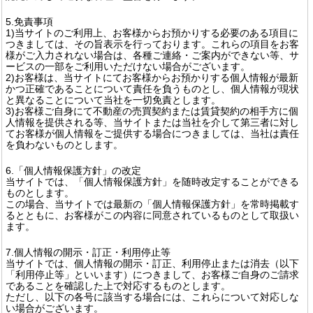
5.免責事項
1)当サイトのご利用上、お客様からお預かりする必要のある項目に
つきましては、その旨表示を行っております。これらの項目をお客
様がご入力されない場合は、各種ご連絡・ご案内ができない等、サ
ービスの一部をご利用いただけない場合がございます。
2)お客様は、当サイトにてお客様からお預かりする個人情報が最新
かつ正確であることについて責任を負うものとし、個人情報が現状
と異なることについて当社を一切免責とします。
3)お客様ご自身にて不動産の売買契約または賃貸契約の相手方に個
人情報を提供される等、当サイトまたは当社を介して第三者に対し
てお客様が個人情報をご提供する場合につきましては、当社は責任
を負わないものとします。
6.「個人情報保護方針」の改定
当サイトでは、「個人情報保護方針」を随時改定することができる
ものとします。
この場合、当サイトでは最新の「個人情報保護方針」を常時掲載す
るとともに、お客様がこの内容に同意されているものとして取扱い
ます。
7.個人情報の開示・訂正・利用停止等
当サイトでは、個人情報の開示・訂正、利用停止または消去（以下
「利用停止等」といいます）につきまして、お客様ご自身のご請求
であることを確認した上で対応するものとします。
ただし、以下の各号に該当する場合には、これらについて対応しな
い場合がございます。