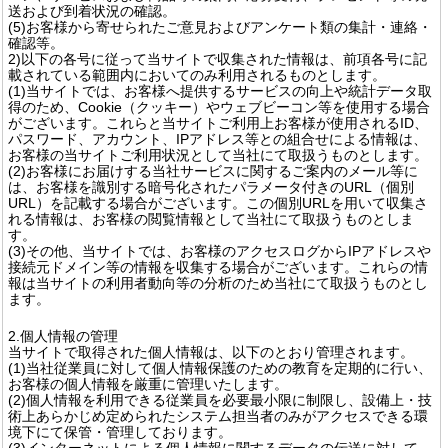
送および到着状況の確認。
(5)お客様から寄せられたご意見およびアンケート類の集計・連絡・
確認等。
2)以下の各号に従って当サイトで収集された情報は、前項各号に記
載されている範囲内においてのみ利用されるものとします。
(1)当サイトでは、お客様へ提供するサービスの向上や統計データ取
得のため、Cookie（クッキー）やウェブビーコン等を使用する場合
がございます。これらと当サイトご利用上お客様が使用されるID、
パスワード、アカウント、IPアドレス等との組合せによる情報は、
お客様の当サイトご利用状況として当社にて取扱うものとします。
(2)お客様にお届けする当社サービスに関するご案内のメール等に
は、お客様を識別する暗号化されたパラメータ付きのURL（個別
URL）を記載する場合がございます。この個別URLを用いて収集さ
れる情報は、お客様の閲覧情報として当社にて取扱うものとしま
す。
(3)その他、当サイトでは、お客様のアクセスログからIPアドレスや
接続元ドメイン等の情報を収集する場合がございます。これらの情
報は当サイトの利用者動向等の分析のため当社にて取扱うものとし
ます。
2.個人情報の管理
当サイトで取得された個人情報は、以下のとおり管理されます。
(1)当社従業員に対して個人情報保護のための教育を定期的に行い、
お客様の個人情報を厳重に管理いたします。
(2)個人情報を利用できる従業員を必要最小限に制限し、設備上・技
術上あらかじめ定められたシステム担当者のみがアクセスできる環
境下にて保管・管理しております。
(3)インターネットによる個人情報に関するデータの伝送に対して、