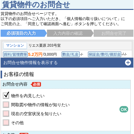
賃貸物件のお問合せ
賃貸物件のお問合せページです。
以下の必須項目へご入力いただき、「個人情報の取り扱いについて」に
ご同意の上、「同意して確認画面へ進む」ボタンを押してください。
必須項目の入力
入力内容の確認
お問合せ完了
マンション
リエス栗原 203号室
5.2万円
/
/
3,000円
-/-
-
-/-
賃料/管理費等
敷金/礼金
保
2DK/44㎡
1986年4月
間取り/専有面積
築年月
お問合せ物件情報を表示する
座間市栗原中央
小田急線 相武台前駅
徒歩15分
お客様の情報
お問合せ内容
物件を内見したい
間取図や物件の情報が知りたい
現在の空室状況を知りたい
その他