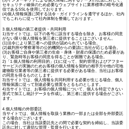
セキュリティ確保のため必要なウェブサイトに業界標準の暗号化通
信であるSSLを使用しております。
(4)個人情報保護に関する法令・ガイドラインを遵守するほか、社内
でもこれらに従って社内体制を整備しております。
3.個人情報の第三者提供・共同利用
1)当サイトでは、以下の各号に該当する場合を除き、お客様の同意
がない限り個人情報を第三者に提供することはございません。
(1)法令により第三者への提供が認められている場合。
(2)裁判所や警察署等の公的機関からの要請に当社が応じる場合。
(3)お客様ご自身や第三者の生命・身体・財産の保護のため必要があ
り、緊急時等お客様の同意を得ることが困難である場合。
2)「1.個人情報の利用目的」(1)に従って、契約管理およびアフター
サービスの実施のためお客様の個人情報を契約の相手方や他の宅地
建物取引業者等の第三者に提供する必要がある場合、当社はお客様
の同意を得るものとします。
3)当サイトでは、個人情報を共同利用する必要が生じる場合、個人
情報保護に従って別途必要な措置をとるものとします。
4)当サイトでは、お客様の個人情報について、個人を特定できない
形式で加工し統計データを作成し、第三者に提供する場合がござい
ます。
4.個人情報の外部委託
当サイトでは、個人情報を取扱う業務の一部または全部を外部委託
する場合がございます。
この場合、当社は当該委託先との間で必要な契約を締結し、当該委
託先に対して適切な管理・監督を行います。