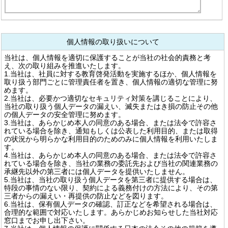
個人情報の取り扱いについて
当社は、個人情報を適切に保護することが当社の社会的責務と考
え、次の取り組みを推進いたします。
1.当社は、社員に対する教育啓発活動を実施するほか、個人情報を
取り扱う部門ごとに管理責任者を置き、個人情報の適切な管理に努
めます。
2.当社は、必要かつ適切なセキュリティ対策を講じることにより、
当社の取り扱う個人データの漏えい、滅失またはき損の防止その他
の個人データの安全管理に努めます。
3.当社は、あらかじめ本人の同意のある場合、または法令で許容さ
れている場合を除き、通知もしくは公表した利用目的、または取得
の状況から明らかな利用目的のためのみに個人情報を利用いたしま
す。
4.当社は、あらかじめ本人の同意のある場合、または法令で許容さ
れている場合を除き、当社の業務の委託先および当社の関連業務の
承継先以外の第三者には個人データを提供いたしません。
5.当社は、当社の取り扱う個人データを第三者に提供する場合は、
特段の事情のない限り、契約による義務付けの方法により、その第
三者からの漏えい・再提供の防止などを図ります。
6.当社は、保有個人データの確認、訂正などを希望される場合は、
合理的な範囲で対応いたします。あらかじめお知らせした当社対応
窓口までお申し出下さい。