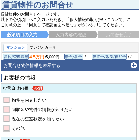
賃貸物件のお問合せ
賃貸物件のお問合せページです。
以下の必須項目へご入力いただき、「個人情報の取り扱いについて」に
ご同意の上、「同意して確認画面へ進む」ボタンを押してください。
必須項目の入力
入力内容の確認
お問合せ完了
マンション
プレジオカーサ
4.5万円
/
/
5,000円
-/-
-
-/-
賃料/管理費等
敷金/礼金
保
1K/21.93㎡
2006年3月
間取り/専有面積
築年月
お問合せ物件情報を表示する
堺市中区新家町
南海高野線 白鷺駅
徒歩9分
お客様の情報
お問合せ内容
物件を内見したい
間取図や物件の情報が知りたい
現在の空室状況を知りたい
その他