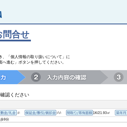
お問合せ
。
き、「個人情報の取り扱いについて」に
面へ進む」ボタンを押してください。
ご確認ください
/
-/-
-
-/-
1K/21.93㎡
敷金/礼金
保証金/敷引/償却金
間取り/専有面積
歩9分