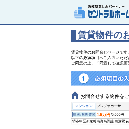
賃貸物件の
賃貸物件のお問合せページです
以下の必須項目へご入力いただ
ご同意の上、「同意して確認画
お問合せする物件を
マンション
プレジオカーサ
4.5万円
/
5,000円
賃料/管理費等
堺市中区新家町
南海高野線 白鷺駅
徒