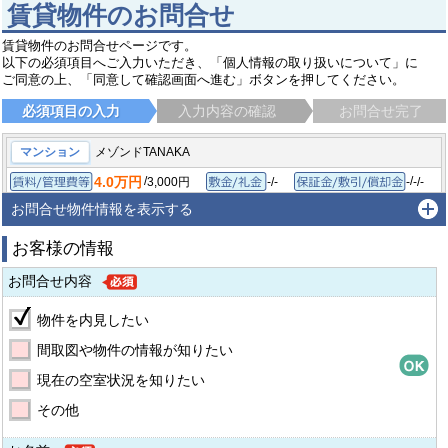
賃貸物件のお問合せ
賃貸物件のお問合せページです。
以下の必須項目へご入力いただき、「個人情報の取り扱いについて」に
ご同意の上、「同意して確認画面へ進む」ボタンを押してください。
必須項目の入力
入力内容の確認
お問合せ完了
マンション
メゾンドTANAKA
4.0万円
/
/
3,000円
-/-
-
-/-
賃料/管理費等
敷金/礼金
保
1K/20㎡
1998年3月
間取り/専有面積
築年月
お問合せ物件情報を表示する
堺市北区中百舌鳥町
大阪メトロ御堂筋線 なかもず駅
徒歩5分
お客様の情報
お問合せ内容
物件を内見したい
間取図や物件の情報が知りたい
現在の空室状況を知りたい
その他