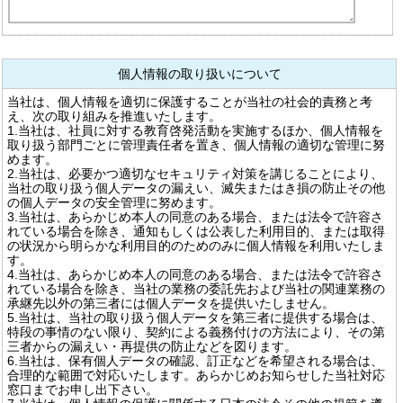
個人情報の取り扱いについて
当社は、個人情報を適切に保護することが当社の社会的責務と考
え、次の取り組みを推進いたします。
1.当社は、社員に対する教育啓発活動を実施するほか、個人情報を
取り扱う部門ごとに管理責任者を置き、個人情報の適切な管理に努
めます。
2.当社は、必要かつ適切なセキュリティ対策を講じることにより、
当社の取り扱う個人データの漏えい、滅失またはき損の防止その他
の個人データの安全管理に努めます。
3.当社は、あらかじめ本人の同意のある場合、または法令で許容さ
れている場合を除き、通知もしくは公表した利用目的、または取得
の状況から明らかな利用目的のためのみに個人情報を利用いたしま
す。
4.当社は、あらかじめ本人の同意のある場合、または法令で許容さ
れている場合を除き、当社の業務の委託先および当社の関連業務の
承継先以外の第三者には個人データを提供いたしません。
5.当社は、当社の取り扱う個人データを第三者に提供する場合は、
特段の事情のない限り、契約による義務付けの方法により、その第
三者からの漏えい・再提供の防止などを図ります。
6.当社は、保有個人データの確認、訂正などを希望される場合は、
合理的な範囲で対応いたします。あらかじめお知らせした当社対応
窓口までお申し出下さい。