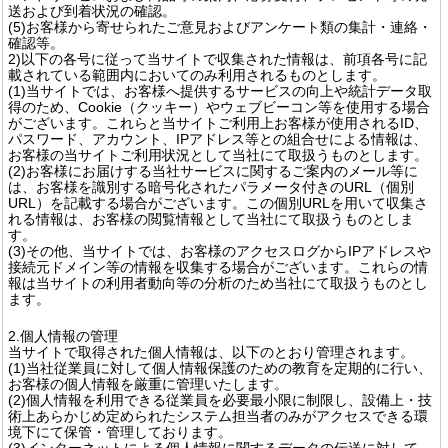
送および到着状況の確認。
(5)お客様から寄せられたご意見およびアンケート類の集計・連絡・
確認等。
2)以下の各号に従って当サイトで収集された情報は、前項各号に記
載されている範囲内においてのみ利用されるものとします。
(1)当サイトでは、お客様へ提供するサービスの向上や統計データ取
得のため、Cookie（クッキー）やウェブビーコン等を使用する場合
がございます。これらと当サイトご利用上お客様が使用されるID、
パスワード、アカウント、IPアドレス等との組合せによる情報は、
お客様の当サイトご利用状況として当社にて取扱うものとします。
(2)お客様にお届けする当社サービスに関するご案内のメール等に
は、お客様を識別する暗号化されたパラメータ付きのURL（個別
URL）を記載する場合がございます。この個別URLを用いて収集さ
れる情報は、お客様の閲覧情報として当社にて取扱うものとしま
す。
(3)その他、当サイトでは、お客様のアクセスログからIPアドレスや
接続元ドメイン等の情報を収集する場合がございます。これらの情
報は当サイトの利用者動向等の分析のため当社にて取扱うものとし
ます。
2.個人情報の管理
当サイトで取得された個人情報は、以下のとおり管理されます。
(1)当社従業員に対して個人情報保護のための教育を定期的に行い、
お客様の個人情報を厳重に管理いたします。
(2)個人情報を利用できる従業員を必要最小限に制限し、設備上・技
術上あらかじめ定められたシステム担当者のみがアクセスできる環
境下にて保管・管理しております。
(3)インターネットによる個人情報に関するデータの伝送に対して、