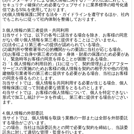
セキュリティ確保のため必要なウェブサイトに業界標準の暗号化通
信であるSSLを使用しております。
(4)個人情報保護に関する法令・ガイドラインを遵守するほか、社内
でもこれらに従って社内体制を整備しております。
3.個人情報の第三者提供・共同利用
1)当サイトでは、以下の各号に該当する場合を除き、お客様の同意
がない限り個人情報を第三者に提供することはございません。
(1)法令により第三者への提供が認められている場合。
(2)裁判所や警察署等の公的機関からの要請に当社が応じる場合。
(3)お客様ご自身や第三者の生命・身体・財産の保護のため必要があ
り、緊急時等お客様の同意を得ることが困難である場合。
2)「1.個人情報の利用目的」(1)に従って、契約管理およびアフター
サービスの実施のためお客様の個人情報を契約の相手方や他の宅地
建物取引業者等の第三者に提供する必要がある場合、当社はお客様
の同意を得るものとします。
3)当サイトでは、個人情報を共同利用する必要が生じる場合、個人
情報保護に従って別途必要な措置をとるものとします。
4)当サイトでは、お客様の個人情報について、個人を特定できない
形式で加工し統計データを作成し、第三者に提供する場合がござい
ます。
4.個人情報の外部委託
当サイトでは、個人情報を取扱う業務の一部または全部を外部委託
する場合がございます。
この場合、当社は当該委託先との間で必要な契約を締結し、当該委
託先に対して適切な管理・監督を行います。