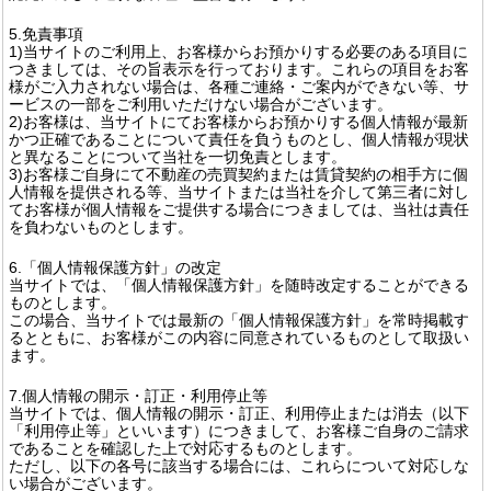
5.免責事項
1)当サイトのご利用上、お客様からお預かりする必要のある項目に
つきましては、その旨表示を行っております。これらの項目をお客
様がご入力されない場合は、各種ご連絡・ご案内ができない等、サ
ービスの一部をご利用いただけない場合がございます。
2)お客様は、当サイトにてお客様からお預かりする個人情報が最新
かつ正確であることについて責任を負うものとし、個人情報が現状
と異なることについて当社を一切免責とします。
3)お客様ご自身にて不動産の売買契約または賃貸契約の相手方に個
人情報を提供される等、当サイトまたは当社を介して第三者に対し
てお客様が個人情報をご提供する場合につきましては、当社は責任
を負わないものとします。
6.「個人情報保護方針」の改定
当サイトでは、「個人情報保護方針」を随時改定することができる
ものとします。
この場合、当サイトでは最新の「個人情報保護方針」を常時掲載す
るとともに、お客様がこの内容に同意されているものとして取扱い
ます。
7.個人情報の開示・訂正・利用停止等
当サイトでは、個人情報の開示・訂正、利用停止または消去（以下
「利用停止等」といいます）につきまして、お客様ご自身のご請求
であることを確認した上で対応するものとします。
ただし、以下の各号に該当する場合には、これらについて対応しな
い場合がございます。