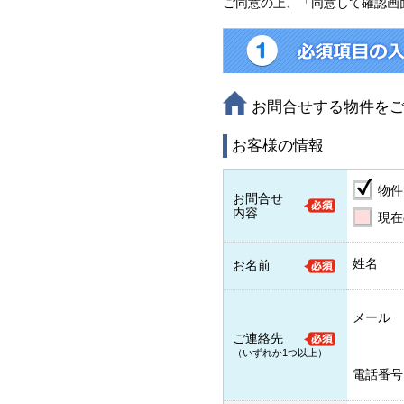
ご同意の上、「同意して確認画
お問合せする物件を
お客様の情報
物件
お問合せ
内容
現在
姓名
お名前
メール
ご連絡先
（いずれか1つ以上）
電話番号