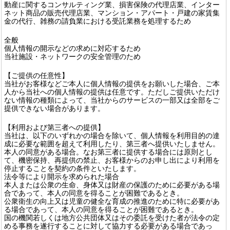
動産に関するコンサルティング業、損害保険の代理店業、インター
ネット商品の販売代理店業、マンション・アパート・戸建の家賃集
金の代行、雑務の請負業における受託業務を処理するため
全般
個人情報の開示などの求めに対応するため
当社施設・ネットワークの安全管理のため
【ご提供の任意性】
当社がお客様などご本人に個人情報の提供をお願いした場合、ご本
人から当社への個人情報の提供は任意です。ただしご提供いただけ
ない情報の種類によって、当社からのサービスの一部又は全部をご
提供できない場合があります。
【利用および第三者への提供】
当社は、以下のいずれかの場合を除いて、個人情報を利用目的の達
成に必要な範囲を超えて利用したり、第三者へ提供いたしません。
本人の同意がある場合。なお第三者に提供する場合には原則とし
て、機密保持、再提供の禁止、お客様からのお申し出により利用を
停止することを契約の条件といたします。
法令等により開示を求められた場合
本人または公衆の生命、身体又は財産の保護のために必要がある場
合であって、本人の同意を得ることが困難であるとき。
公衆衛生の向上又は児童の健全な育成の推進のために特に必要があ
る場合であって、本人の同意を得ることが困難であるとき。
国の機関若しくは地方公共団体又はその委託を受けた者が法令の定
める事務を遂行することに対して協力する必要がある場合であっ