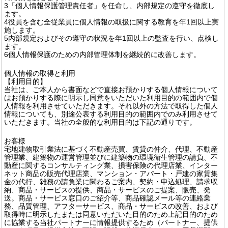
3「個人情報保護管理責任者」を任命し、内部規定の遵守を徹底し
ます。
4役員を含む全従業員に個人情報の取扱に関する教育を年1回以上実
施します。
5内部規定およびその遵守の状況を年1回以上の監査を行い、点検し
ます。
6個人情報保護のための内部管理体制を継続的に改善します。
個人情報の取得と利用
【利用目的】
当社は、ご本人から書面などで直接お預かりする個人情報について
はお預かりする際に明示し同意をいただいた利用目的の範囲内で個
人情報を利用させていただきます。それ以外の方法で取得した個人
情報についても、別途公表する利用目的の範囲内でのみ利用させて
いただきます。当社の全般的な利用目的は下記の通りです。
お客様
宅地建物取引業法に基づく不動産売買、賃貸の仲介、代理、不動産
管理業、建築物の運営管理並びに建築物の環境衛生管理の請負、不
動産に関するコンサルティング業、損害保険の代理店業、インター
ネット商品の販売代理店業、マンション・アパート・戸建の家賃集
金の代行、雑務の請負業に関わるご案内、契約・申込処理、請求収
納、商品・サービスの提供、商品・サービスのご提案、販売、発
送。商品・サービス窓口のご紹介等、商品確認メール等の連絡業
務、品質管理、アフターサービス、商品・サービスの改善、および
取得時に明示したまたは同意いただいた目的のため上記目的のため
に協業する当社パートナーに情報提供するため（パートナー、提供