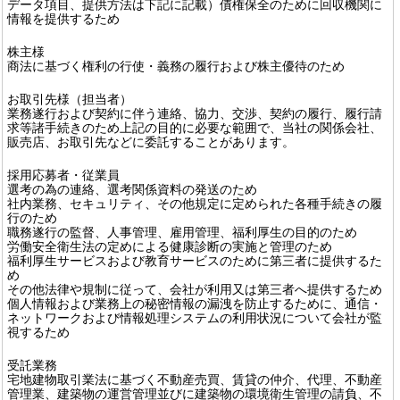
データ項目、提供方法は下記に記載）債権保全のために回収機関に
情報を提供するため
株主様
商法に基づく権利の行使・義務の履行および株主優待のため
お取引先様（担当者）
業務遂行および契約に伴う連絡、協力、交渉、契約の履行、履行請
求等諸手続きのため上記の目的に必要な範囲で、当社の関係会社、
販売店、お取引先などに委託することがあります。
採用応募者・従業員
選考の為の連絡、選考関係資料の発送のため
社内業務、セキュリティ、その他規定に定められた各種手続きの履
行のため
職務遂行の監督、人事管理、雇用管理、福利厚生の目的のため
労働安全衛生法の定めによる健康診断の実施と管理のため
福利厚生サービスおよび教育サービスのために第三者に提供するた
め
その他法律や規制に従って、会社が利用又は第三者へ提供するため
個人情報および業務上の秘密情報の漏洩を防止するために、通信・
ネットワークおよび情報処理システムの利用状況について会社が監
視するため
受託業務
宅地建物取引業法に基づく不動産売買、賃貸の仲介、代理、不動産
管理業、建築物の運営管理並びに建築物の環境衛生管理の請負、不