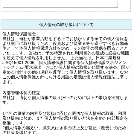
個人情報の取り扱いについて
個人情報保護理念
当社は、当社が事業活動をする上でお預かりする全ての個人情報を
より厳正に取り扱うため、役員および従業者等が遵守すべき行動基
準として本個人情報保護方針を定め、その遵守の徹底を図ることと
いたします。 当社は、予め特定された利用目的の達成に必要な範囲
を超えて個人情報を利用しません。 また当社は、日本工業規格
JISQ15001:2006「個人情報保護に関する個人情報保護マネジメン
トシステム-要求事項」および個人情報の取扱いに関する法令、国が
定める指針その他の規範を遵守して個人情報を取り扱います。なお
この個人情報保護方針における用語の定義は個人情報保護法に準じ
ます。
内部管理体制の確立
当社は、適切な個人情報の取り扱いのために以下の事項を実施しま
す。
1当社の事業の内容及び規模に応じた適切な個人情報の取得、利用
及び提供に努め、また個人情報の取り扱い方法を定めた内部規定を
整備します。
2個人情報の漏えい、滅失又はき損の防止及び是正（改善）のため
の対策を講じます。