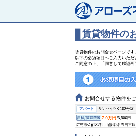
賃貸物件の
賃貸物件のお問合せページです
以下の必須項目へご入力いただ
ご同意の上、「同意して確認画
お問合せする物件を
アパート
サンハイツK 102号室
7.0万円
/
3,500円
賃料/管理費等
広島市佐伯区坪井
山陽本線 五日市駅