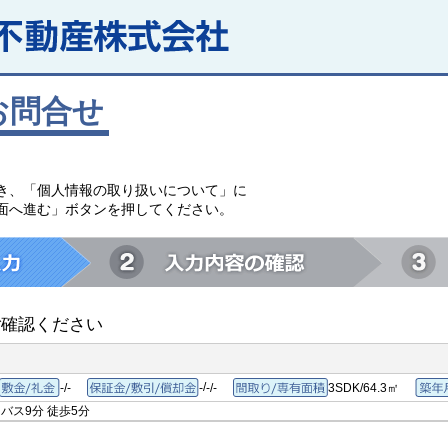
お問合せ
。
き、「個人情報の取り扱いについて」に
面へ進む」ボタンを押してください。
ご確認ください
/
-/-
-
-/-
3SDK/64.3㎡
敷金/礼金
保証金/敷引/償却金
間取り/専有面積
バス9分
徒歩5分