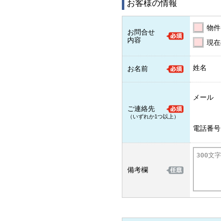
お客様の情報
物件
お問合せ
内容
現在
姓名
お名前
メール
ご連絡先
（いずれか1つ以上）
電話番号
備考欄