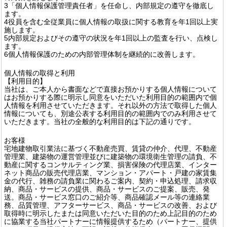
3「個人情報保護管理責任者」を任命し、内部規定の遵守を徹底し
ます。
4役員を含む全従業員に個人情報の取扱に関する教育を年1回以上実
施します。
5内部規定およびその遵守の状況を年1回以上の監査を行い、点検し
ます。
6個人情報保護のための内部管理体制を継続的に改善します。
個人情報の取得と利用
【利用目的】
当社は、ご本人から書面などで直接お預かりする個人情報について
はお預かりする際に明示し同意をいただいた利用目的の範囲内で個
人情報を利用させていただきます。それ以外の方法で取得した個人
情報についても、別途公表する利用目的の範囲内でのみ利用させて
いただきます。当社の全般的な利用目的は下記の通りです。
お客様
宅地建物取引業法に基づく不動産売買、賃貸の仲介、代理、不動産
管理業、建築物の運営管理並びに建築物の環境衛生管理の請負、不
動産に関するコンサルティング業、損害保険の代理店業、インター
ネット商品の販売代理店業、マンション・アパート・戸建の家賃集
金の代行、雑務の請負業に関わるご案内、契約・申込処理、請求収
納、商品・サービスの提供、商品・サービスのご提案、販売、発
送。商品・サービス窓口のご紹介等、商品確認メール等の連絡業
務、品質管理、アフターサービス、商品・サービスの改善、および
取得時に明示したまたは同意いただいた目的のため上記目的のため
に協業する当社パートナーに情報提供するため（パートナー、提供