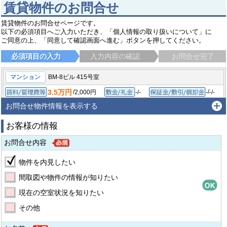
賃貸物件のお問合せ
賃貸物件のお問合せページです。
以下の必須項目へご入力いただき、「個人情報の取り扱いについて」に
ご同意の上、「同意して確認画面へ進む」ボタンを押してください。
必須項目の入力
入力内容の確認
お問合せ完了
マンション
BM-8ビル 415号室
3.5万円
/
/
2,000円
-/-
-
-/-
賃料/管理費等
敷金/礼金
保
1K/18.09㎡
1983年3月
間取り/専有面積
築年月
お問合せ物件情報を表示する
広島市佐伯区美の里
広島電鉄宮島線 楽々園駅
徒歩11分
お客様の情報
お問合せ内容
物件を内見したい
間取図や物件の情報が知りたい
現在の空室状況を知りたい
その他