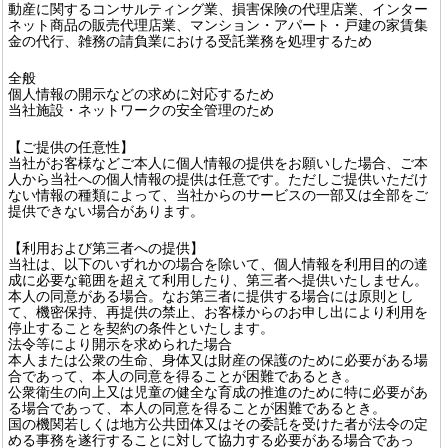
動産に関するコンサルティング業、損害保険の代理店業、インター
ネット商品の販売代理店業、マンション・アパート・戸建の家賃集
金の代行、雑務の請負業における受託業務を処理するため
全般
個人情報の開示などの求めに対応するため
当社施設・ネットワークの安全管理のため
【ご提供の任意性】
当社がお客様などご本人に個人情報の提供をお願いした場合、ご本
人から当社への個人情報の提供は任意です。ただしご提供いただけ
ない情報の種類によって、当社からのサービスの一部又は全部をご
提供できない場合があります。
【利用および第三者への提供】
当社は、以下のいずれかの場合を除いて、個人情報を利用目的の達
成に必要な範囲を超えて利用したり、第三者へ提供いたしません。
本人の同意がある場合。なお第三者に提供する場合には原則とし
て、機密保持、再提供の禁止、お客様からのお申し出により利用を
停止することを契約の条件といたします。
法令等により開示を求められた場合
本人または公衆の生命、身体又は財産の保護のために必要がある場
合であって、本人の同意を得ることが困難であるとき。
公衆衛生の向上又は児童の健全な育成の推進のために特に必要があ
る場合であって、本人の同意を得ることが困難であるとき。
国の機関若しくは地方公共団体又はその委託を受けた者が法令の定
める事務を遂行することに対して協力する必要がある場合であっ