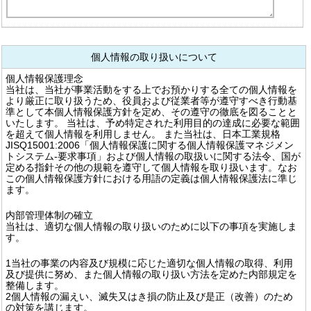
個人情報の取り扱いについて
個人情報保護理念
当社は、当社が事業活動をする上でお預かりする全ての個人情報を
より厳正に取り扱うため、役員および従業者等が遵守すべき行動基
準として本個人情報保護方針を定め、その遵守の徹底を図ることと
いたします。 当社は、予め特定された利用目的の達成に必要な範囲
を超えて個人情報を利用しません。 また当社は、日本工業規格
JISQ15001:2006「個人情報保護に関する個人情報保護マネジメン
トシステム-要求事項」および個人情報の取扱いに関する法令、国が
定める指針その他の規範を遵守して個人情報を取り扱います。なお
この個人情報保護方針における用語の定義は個人情報保護法に準じ
ます。
内部管理体制の確立
当社は、適切な個人情報の取り扱いのために以下の事項を実施しま
す。
1当社の事業の内容及び規模に応じた適切な個人情報の取得、利用
及び提供に努め、また個人情報の取り扱い方法を定めた内部規定を
整備します。
2個人情報の漏えい、滅失又はき損の防止及び是正（改善）のため
の対策を講じます。