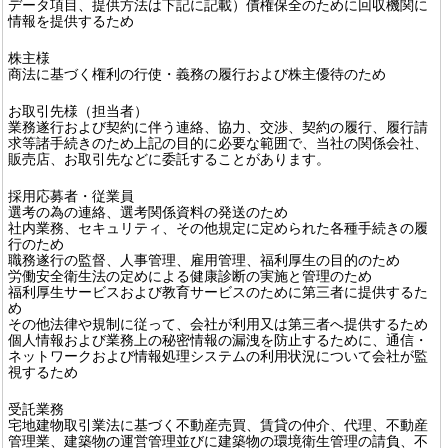
データ項目、提供方法は下記に記載）債権保全のために回収機関に
情報を提供するため
株主様
商法に基づく権利の行使・義務の履行および株主優待のため
お取引先様（担当者）
業務遂行および契約に伴う連絡、協力、交渉、契約の履行、履行請
求等諸手続きのため上記の目的に必要な範囲で、当社の関係会社、
販売店、お取引先などに委託することがあります。
採用応募者・従業員
選考の為の連絡、選考関係資料の発送のため
社内業務、セキュリティ、その他規定に定められた各種手続きの履
行のため
職務遂行の監督、人事管理、雇用管理、福利厚生の目的のため
労働安全衛生法の定めによる健康診断の実施と管理のため
福利厚生サービスおよび教育サービスのために第三者に提供するた
め
その他法律や規制に従って、会社が利用又は第三者へ提供するため
個人情報および業務上の秘密情報の漏洩を防止するために、通信・
ネットワークおよび情報処理システムの利用状況について会社が監
視するため
受託業務
宅地建物取引業法に基づく不動産売買、賃貸の仲介、代理、不動産
管理業、建築物の運営管理並びに建築物の環境衛生管理の請負、不