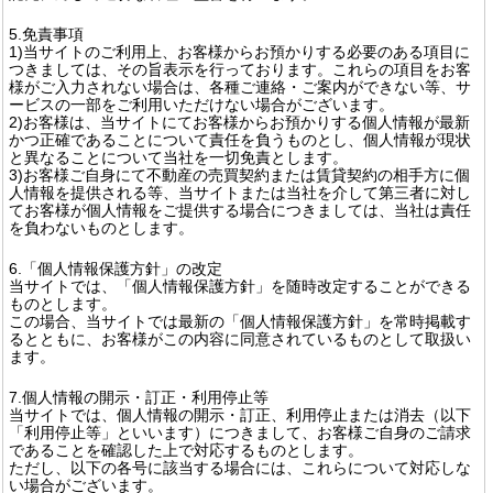
5.免責事項
1)当サイトのご利用上、お客様からお預かりする必要のある項目に
つきましては、その旨表示を行っております。これらの項目をお客
様がご入力されない場合は、各種ご連絡・ご案内ができない等、サ
ービスの一部をご利用いただけない場合がございます。
2)お客様は、当サイトにてお客様からお預かりする個人情報が最新
かつ正確であることについて責任を負うものとし、個人情報が現状
と異なることについて当社を一切免責とします。
3)お客様ご自身にて不動産の売買契約または賃貸契約の相手方に個
人情報を提供される等、当サイトまたは当社を介して第三者に対し
てお客様が個人情報をご提供する場合につきましては、当社は責任
を負わないものとします。
6.「個人情報保護方針」の改定
当サイトでは、「個人情報保護方針」を随時改定することができる
ものとします。
この場合、当サイトでは最新の「個人情報保護方針」を常時掲載す
るとともに、お客様がこの内容に同意されているものとして取扱い
ます。
7.個人情報の開示・訂正・利用停止等
当サイトでは、個人情報の開示・訂正、利用停止または消去（以下
「利用停止等」といいます）につきまして、お客様ご自身のご請求
であることを確認した上で対応するものとします。
ただし、以下の各号に該当する場合には、これらについて対応しな
い場合がございます。