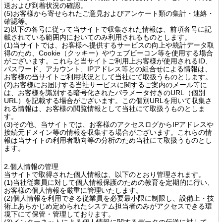
送および到着状況の確認。
(5)お客様から寄せられたご意見およびアンケート類の集計・連絡・
確認等。
2)以下の各号に従って当サイトで収集された情報は、前項各号に記
載されている範囲内においてのみ利用されるものとします。
(1)当サイトでは、お客様へ提供するサービスの向上や統計データ取
得のため、Cookie（クッキー）やウェブビーコン等を使用する場合
がございます。これらと当サイトご利用上お客様が使用されるID、
パスワード、アカウント、IPアドレス等との組合せによる情報は、
お客様の当サイトご利用状況として当社にて取扱うものとします。
(2)お客様にお届けする当社サービスに関するご案内のメール等に
は、お客様を識別する暗号化されたパラメータ付きのURL（個別
URL）を記載する場合がございます。この個別URLを用いて収集さ
れる情報は、お客様の閲覧情報として当社にて取扱うものとしま
す。
(3)その他、当サイトでは、お客様のアクセスログからIPアドレスや
接続元ドメイン等の情報を収集する場合がございます。これらの情
報は当サイトの利用者動向等の分析のため当社にて取扱うものとし
ます。
2.個人情報の管理
当サイトで取得された個人情報は、以下のとおり管理されます。
(1)当社従業員に対して個人情報保護のための教育を定期的に行い、
お客様の個人情報を厳重に管理いたします。
(2)個人情報を利用できる従業員を必要最小限に制限し、設備上・技
術上あらかじめ定められたシステム担当者のみがアクセスできる環
境下にて保管・管理しております。
(3)インターネットによる個人情報に関するデータの伝送に対して、