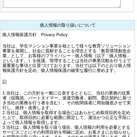
個人情報の取り扱いについて
個人情報保護方針 Privacy Policy
当社は、学生マンション事業を核として様々な教育ソリューション
事業を展開し、社会に貢献することを理念とする「教育環境創造企
業」として、お客様のプライバシー・個人情報（以下「個人情報」
といいます。）を保護、管理することは当社の事業活動を行う上で
最重要な事項と位置づけております。当社では以下のとおり個人情
報保護方針を定め、個人情報保護の確実な履行に努めます。
記
1.当社は、この方針を一般に公表するとともに、当社の業務の従業
者（役職員、パートタイマー、派遣労働者、顧問、委託契約に基づ
き当社の業務を行う者を含む）、その他関係者に周知徹底させて実
行し、維持・改善します。
2.当社は、個人情報を取得する場合にはあらかじめ取得目的を定め
た上で、取得目的に必要な範囲に限定して、適法かつ公正な手段に
よって個人情報を取得します。
3.当社は、個人情報を取り扱う場合、個人情報の利用を必要とする
サービスごとにその利用目的を明確に定め、お客さまにお知らせし
た範囲内で取り扱います。また、そのための措置を講じます。個人