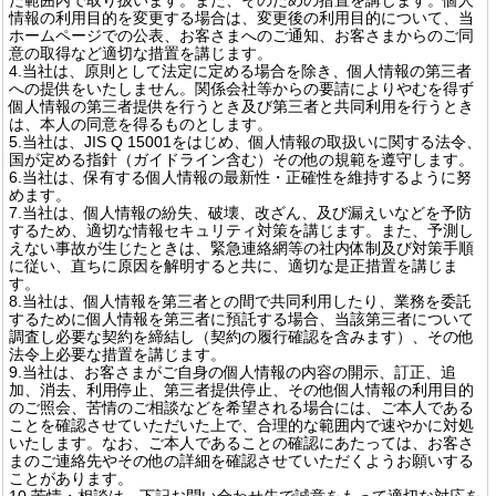
情報の利用目的を変更する場合は、変更後の利用目的について、当
ホームページでの公表、お客さまへのご通知、お客さまからのご同
意の取得など適切な措置を講じます。
4.当社は、原則として法定に定める場合を除き、個人情報の第三者
への提供をいたしません。関係会社等からの要請によりやむを得ず
個人情報の第三者提供を行うとき及び第三者と共同利用を行うとき
は、本人の同意を得るものとします。
5.当社は、JIS Q 15001をはじめ、個人情報の取扱いに関する法令、
国が定める指針（ガイドライン含む）その他の規範を遵守します。
6.当社は、保有する個人情報の最新性・正確性を維持するように努
めます。
7.当社は、個人情報の紛失、破壊、改ざん、及び漏えいなどを予防
するため、適切な情報セキュリティ対策を講じます。また、予測し
えない事故が生じたときは、緊急連絡網等の社内体制及び対策手順
に従い、直ちに原因を解明すると共に、適切な是正措置を講じま
す。
8.当社は、個人情報を第三者との間で共同利用したり、業務を委託
するために個人情報を第三者に預託する場合、当該第三者について
調査し必要な契約を締結し（契約の履行確認を含みます）、その他
法令上必要な措置を講じます。
9.当社は、お客さまがご自身の個人情報の内容の開示、訂正、追
加、消去、利用停止、第三者提供停止、その他個人情報の利用目的
のご照会、苦情のご相談などを希望される場合には、ご本人である
ことを確認させていただいた上で、合理的な範囲内で速やかに対処
いたします。なお、ご本人であることの確認にあたっては、お客さ
まのご連絡先やその他の詳細を確認させていただくようお願いする
ことがあります。
10.苦情・相談は、下記お問い合わせ先で誠意をもって適切な対応を