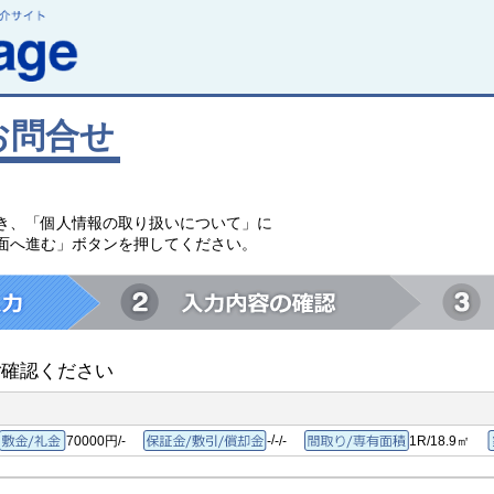
お問合せ
。
き、「個人情報の取り扱いについて」に
面へ進む」ボタンを押してください。
ご確認ください
/
70000円/-
-
-/-
1R/18.9㎡
敷金/礼金
保証金/敷引/償却金
間取り/専