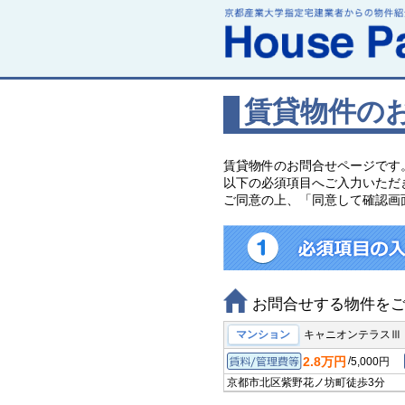
賃貸物件の
賃貸物件のお問合せページです
以下の必須項目へご入力いただ
ご同意の上、「同意して確認画
お問合せする物件を
マンション
キャニオンテラスⅢ
2.8万円
/
5,000円
賃料/管理費等
京都市北区紫野花ノ坊町
徒歩3分