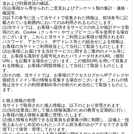
送および到着状況の確認。
(5)お客様から寄せられたご意見およびアンケート類の集計・連絡・
確認等。
2)以下の各号に従って当サイトで収集された情報は、前項各号に記
載されている範囲内においてのみ利用されるものとします。
(1)当サイトでは、お客様へ提供するサービスの向上や統計データ取
得のため、Cookie（クッキー）やウェブビーコン等を使用する場合
がございます。これらと当サイトご利用上お客様が使用されるID、
パスワード、アカウント、IPアドレス等との組合せによる情報は、
お客様の当サイトご利用状況として当社にて取扱うものとします。
(2)お客様にお届けする当社サービスに関するご案内のメール等に
は、お客様を識別する暗号化されたパラメータ付きのURL（個別
URL）を記載する場合がございます。この個別URLを用いて収集さ
れる情報は、お客様の閲覧情報として当社にて取扱うものとしま
す。
(3)その他、当サイトでは、お客様のアクセスログからIPアドレスや
接続元ドメイン等の情報を収集する場合がございます。これらの情
報は当サイトの利用者動向等の分析のため当社にて取扱うものとし
ます。
2.個人情報の管理
当サイトで取得された個人情報は、以下のとおり管理されます。
(1)当社従業員に対して個人情報保護のための教育を定期的に行い、
お客様の個人情報を厳重に管理いたします。
(2)個人情報を利用できる従業員を必要最小限に制限し、設備上・技
術上あらかじめ定められたシステム担当者のみがアクセスできる環
境下にて保管・管理しております。
(3)インターネットによる個人情報に関するデータの伝送に対して、