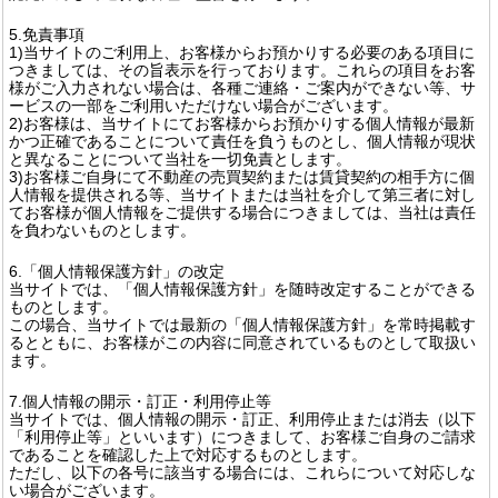
5.免責事項
1)当サイトのご利用上、お客様からお預かりする必要のある項目に
つきましては、その旨表示を行っております。これらの項目をお客
様がご入力されない場合は、各種ご連絡・ご案内ができない等、サ
ービスの一部をご利用いただけない場合がございます。
2)お客様は、当サイトにてお客様からお預かりする個人情報が最新
かつ正確であることについて責任を負うものとし、個人情報が現状
と異なることについて当社を一切免責とします。
3)お客様ご自身にて不動産の売買契約または賃貸契約の相手方に個
人情報を提供される等、当サイトまたは当社を介して第三者に対し
てお客様が個人情報をご提供する場合につきましては、当社は責任
を負わないものとします。
6.「個人情報保護方針」の改定
当サイトでは、「個人情報保護方針」を随時改定することができる
ものとします。
この場合、当サイトでは最新の「個人情報保護方針」を常時掲載す
るとともに、お客様がこの内容に同意されているものとして取扱い
ます。
7.個人情報の開示・訂正・利用停止等
当サイトでは、個人情報の開示・訂正、利用停止または消去（以下
「利用停止等」といいます）につきまして、お客様ご自身のご請求
であることを確認した上で対応するものとします。
ただし、以下の各号に該当する場合には、これらについて対応しな
い場合がございます。