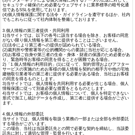
セキュリティ確保のため必要なウェブサイトに業界標準の暗号化通
信であるSSLを使用しております。
(4)個人情報保護に関する法令・ガイドラインを遵守するほか、社内
でもこれらに従って社内体制を整備しております。
3.個人情報の第三者提供・共同利用
1)当サイトでは、以下の各号に該当する場合を除き、お客様の同意
がない限り個人情報を第三者に提供することはございません。
(1)法令により第三者への提供が認められている場合。
(2)裁判所や警察署等の公的機関からの要請に当社が応じる場合。
(3)お客様ご自身や第三者の生命・身体・財産の保護のため必要があ
り、緊急時等お客様の同意を得ることが困難である場合。
2)「1.個人情報の利用目的」(1)に従って、契約管理およびアフター
サービスの実施のためお客様の個人情報を契約の相手方や他の宅地
建物取引業者等の第三者に提供する必要がある場合、当社はお客様
の同意を得るものとします。
3)当サイトでは、個人情報を共同利用する必要が生じる場合、個人
情報保護に従って別途必要な措置をとるものとします。
4)当サイトでは、お客様の個人情報について、個人を特定できない
形式で加工し統計データを作成し、第三者に提供する場合がござい
ます。
4.個人情報の外部委託
当サイトでは、個人情報を取扱う業務の一部または全部を外部委託
する場合がございます。
この場合、当社は当該委託先との間で必要な契約を締結し、当該委
託先に対して適切な管理・監督を行います。