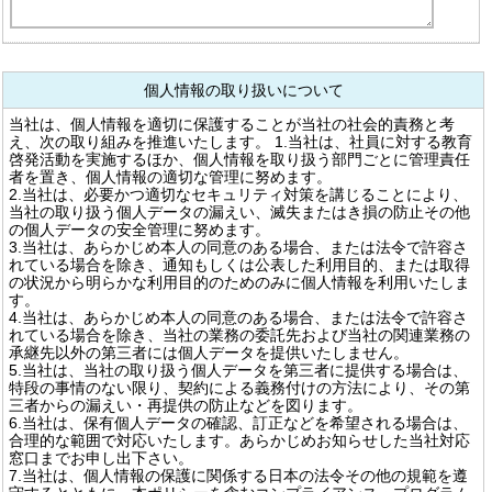
個人情報の取り扱いについて
当社は、個人情報を適切に保護することが当社の社会的責務と考
え、次の取り組みを推進いたします。 1.当社は、社員に対する教育
啓発活動を実施するほか、個人情報を取り扱う部門ごとに管理責任
者を置き、個人情報の適切な管理に努めます。
2.当社は、必要かつ適切なセキュリティ対策を講じることにより、
当社の取り扱う個人データの漏えい、滅失またはき損の防止その他
の個人データの安全管理に努めます。
3.当社は、あらかじめ本人の同意のある場合、または法令で許容さ
れている場合を除き、通知もしくは公表した利用目的、または取得
の状況から明らかな利用目的のためのみに個人情報を利用いたしま
す。
4.当社は、あらかじめ本人の同意のある場合、または法令で許容さ
れている場合を除き、当社の業務の委託先および当社の関連業務の
承継先以外の第三者には個人データを提供いたしません。
5.当社は、当社の取り扱う個人データを第三者に提供する場合は、
特段の事情のない限り、契約による義務付けの方法により、その第
三者からの漏えい・再提供の防止などを図ります。
6.当社は、保有個人データの確認、訂正などを希望される場合は、
合理的な範囲で対応いたします。あらかじめお知らせした当社対応
窓口までお申し出下さい。
7.当社は、個人情報の保護に関係する日本の法令その他の規範を遵