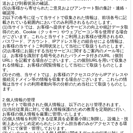
送および到着状況の確認。
(5)お客様から寄せられたご意見およびアンケート類の集計・連絡・
確認等。
2)以下の各号に従って当サイトで収集された情報は、前項各号に記
載されている範囲内においてのみ利用されるものとします。
(1)当サイトでは、お客様へ提供するサービスの向上や統計データ取
得のため、Cookie（クッキー）やウェブビーコン等を使用する場合
がございます。これらと当サイトご利用上お客様が使用されるID、
パスワード、アカウント、IPアドレス等との組合せによる情報は、
お客様の当サイトご利用状況として当社にて取扱うものとします。
(2)お客様にお届けする当社サービスに関するご案内のメール等に
は、お客様を識別する暗号化されたパラメータ付きのURL（個別
URL）を記載する場合がございます。この個別URLを用いて収集さ
れる情報は、お客様の閲覧情報として当社にて取扱うものとしま
す。
(3)その他、当サイトでは、お客様のアクセスログからIPアドレスや
接続元ドメイン等の情報を収集する場合がございます。これらの情
報は当サイトの利用者動向等の分析のため当社にて取扱うものとし
ます。
2.個人情報の管理
当サイトで取得された個人情報は、以下のとおり管理されます。
(1)当社従業員に対して個人情報保護のための教育を定期的に行い、
お客様の個人情報を厳重に管理いたします。
(2)個人情報を利用できる従業員を必要最小限に制限し、設備上・技
術上あらかじめ定められたシステム担当者のみがアクセスできる環
境下にて保管・管理しております。
(3)インターネットによる個人情報に関するデータの伝送に対して、