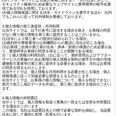
セキュリティ確保のため必要なウェブサイトに業界標準の暗号化通
信であるSSLを使用しております。
(4)個人情報保護に関する法令・ガイドラインを遵守するほか、社内
でもこれらに従って社内体制を整備しております。
3.個人情報の第三者提供・共同利用
1)当サイトでは、以下の各号に該当する場合を除き、お客様の同意
がない限り個人情報を第三者に提供することはございません。
(1)法令により第三者への提供が認められている場合。
(2)裁判所や警察署等の公的機関からの要請に当社が応じる場合。
(3)お客様ご自身や第三者の生命・身体・財産の保護のため必要があ
り、緊急時等お客様の同意を得ることが困難である場合。
2)「1.個人情報の利用目的」(1)に従って、契約管理およびアフター
サービスの実施のためお客様の個人情報を契約の相手方や他の宅地
建物取引業者等の第三者に提供する必要がある場合、当社はお客様
の同意を得るものとします。
3)当サイトでは、個人情報を共同利用する必要が生じる場合、個人
情報保護に従って別途必要な措置をとるものとします。
4)当サイトでは、お客様の個人情報について、個人を特定できない
形式で加工し統計データを作成し、第三者に提供する場合がござい
ます。
4.個人情報の外部委託
当サイトでは、個人情報を取扱う業務の一部または全部を外部委託
する場合がございます。
この場合、当社は当該委託先との間で必要な契約を締結し、当該委
託先に対して適切な管理・監督を行います。