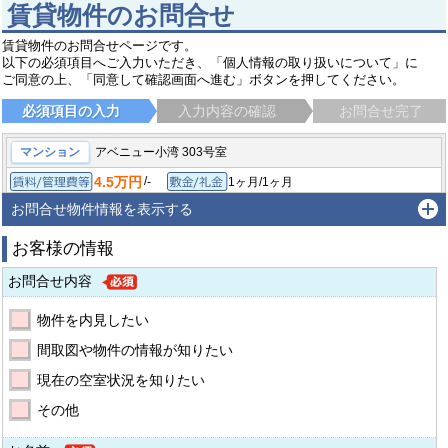
賃貸物件のお問合せ
賃貸物件のお問合せページです。
以下の必須項目へご入力いただき、「個人情報の取り扱いについて」に
ご同意の上、「同意して確認画面へ進む」ボタンを押してください。
必須項目の入力
入力内容の確認
お問合せ完了
マンション
アベニュー小湾 303号室
4.5万円
/
-
1ヶ月/1ヶ月
賃料/管理費等
敷金/礼金
/
-
-/-
1LDK/39.66㎡
保証金/敷引/償却金
間取り/専有面積
お問合せ物件情報を表示する
1995年1月
築年月
お客様の情報
浦添市宮城
ゆいレール 古島駅
バス15分
徒歩1分
お問合せ内容
物件を内見したい
間取図や物件の情報が知りたい
現在の空室状況を知りたい
その他