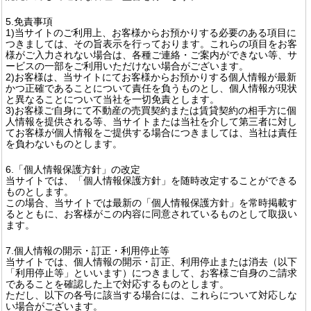
5.免責事項
1)当サイトのご利用上、お客様からお預かりする必要のある項目に
つきましては、その旨表示を行っております。これらの項目をお客
様がご入力されない場合は、各種ご連絡・ご案内ができない等、サ
ービスの一部をご利用いただけない場合がございます。
2)お客様は、当サイトにてお客様からお預かりする個人情報が最新
かつ正確であることについて責任を負うものとし、個人情報が現状
と異なることについて当社を一切免責とします。
3)お客様ご自身にて不動産の売買契約または賃貸契約の相手方に個
人情報を提供される等、当サイトまたは当社を介して第三者に対し
てお客様が個人情報をご提供する場合につきましては、当社は責任
を負わないものとします。
6.「個人情報保護方針」の改定
当サイトでは、「個人情報保護方針」を随時改定することができる
ものとします。
この場合、当サイトでは最新の「個人情報保護方針」を常時掲載す
るとともに、お客様がこの内容に同意されているものとして取扱い
ます。
7.個人情報の開示・訂正・利用停止等
当サイトでは、個人情報の開示・訂正、利用停止または消去（以下
「利用停止等」といいます）につきまして、お客様ご自身のご請求
であることを確認した上で対応するものとします。
ただし、以下の各号に該当する場合には、これらについて対応しな
い場合がございます。