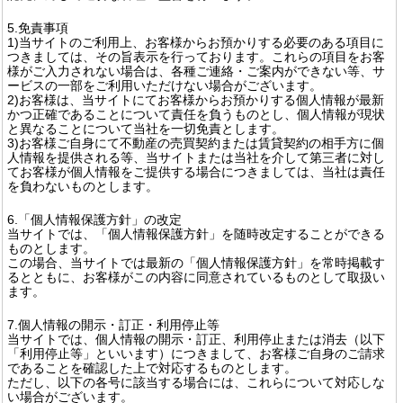
5.免責事項
1)当サイトのご利用上、お客様からお預かりする必要のある項目に
つきましては、その旨表示を行っております。これらの項目をお客
様がご入力されない場合は、各種ご連絡・ご案内ができない等、サ
ービスの一部をご利用いただけない場合がございます。
2)お客様は、当サイトにてお客様からお預かりする個人情報が最新
かつ正確であることについて責任を負うものとし、個人情報が現状
と異なることについて当社を一切免責とします。
3)お客様ご自身にて不動産の売買契約または賃貸契約の相手方に個
人情報を提供される等、当サイトまたは当社を介して第三者に対し
てお客様が個人情報をご提供する場合につきましては、当社は責任
を負わないものとします。
6.「個人情報保護方針」の改定
当サイトでは、「個人情報保護方針」を随時改定することができる
ものとします。
この場合、当サイトでは最新の「個人情報保護方針」を常時掲載す
るとともに、お客様がこの内容に同意されているものとして取扱い
ます。
7.個人情報の開示・訂正・利用停止等
当サイトでは、個人情報の開示・訂正、利用停止または消去（以下
「利用停止等」といいます）につきまして、お客様ご自身のご請求
であることを確認した上で対応するものとします。
ただし、以下の各号に該当する場合には、これらについて対応しな
い場合がございます。