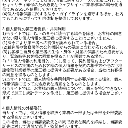
セキュリティ確保のため必要なウェブサイトに業界標準の暗号化通
信であるSSLを使用しております。
(4)個人情報保護に関する法令・ガイドラインを遵守するほか、社内
でもこれらに従って社内体制を整備しております。
3.個人情報の第三者提供・共同利用
1)当サイトでは、以下の各号に該当する場合を除き、お客様の同意
がない限り個人情報を第三者に提供することはございません。
(1)法令により第三者への提供が認められている場合。
(2)裁判所や警察署等の公的機関からの要請に当社が応じる場合。
(3)お客様ご自身や第三者の生命・身体・財産の保護のため必要があ
り、緊急時等お客様の同意を得ることが困難である場合。
2)「1.個人情報の利用目的」(1)に従って、契約管理およびアフター
サービスの実施のためお客様の個人情報を契約の相手方や他の宅地
建物取引業者等の第三者に提供する必要がある場合、当社はお客様
の同意を得るものとします。
3)当サイトでは、個人情報を共同利用する必要が生じる場合、個人
情報保護に従って別途必要な措置をとるものとします。
4)当サイトでは、お客様の個人情報について、個人を特定できない
形式で加工し統計データを作成し、第三者に提供する場合がござい
ます。
4.個人情報の外部委託
当サイトでは、個人情報を取扱う業務の一部または全部を外部委託
する場合がございます。
この場合、当社は当該委託先との間で必要な契約を締結し、当該委
託先に対して適切な管理・監督を行います。