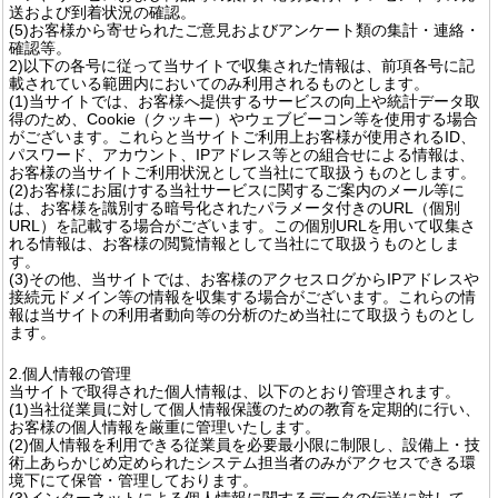
送および到着状況の確認。
(5)お客様から寄せられたご意見およびアンケート類の集計・連絡・
確認等。
2)以下の各号に従って当サイトで収集された情報は、前項各号に記
載されている範囲内においてのみ利用されるものとします。
(1)当サイトでは、お客様へ提供するサービスの向上や統計データ取
得のため、Cookie（クッキー）やウェブビーコン等を使用する場合
がございます。これらと当サイトご利用上お客様が使用されるID、
パスワード、アカウント、IPアドレス等との組合せによる情報は、
お客様の当サイトご利用状況として当社にて取扱うものとします。
(2)お客様にお届けする当社サービスに関するご案内のメール等に
は、お客様を識別する暗号化されたパラメータ付きのURL（個別
URL）を記載する場合がございます。この個別URLを用いて収集さ
れる情報は、お客様の閲覧情報として当社にて取扱うものとしま
す。
(3)その他、当サイトでは、お客様のアクセスログからIPアドレスや
接続元ドメイン等の情報を収集する場合がございます。これらの情
報は当サイトの利用者動向等の分析のため当社にて取扱うものとし
ます。
2.個人情報の管理
当サイトで取得された個人情報は、以下のとおり管理されます。
(1)当社従業員に対して個人情報保護のための教育を定期的に行い、
お客様の個人情報を厳重に管理いたします。
(2)個人情報を利用できる従業員を必要最小限に制限し、設備上・技
術上あらかじめ定められたシステム担当者のみがアクセスできる環
境下にて保管・管理しております。
(3)インターネットによる個人情報に関するデータの伝送に対して、