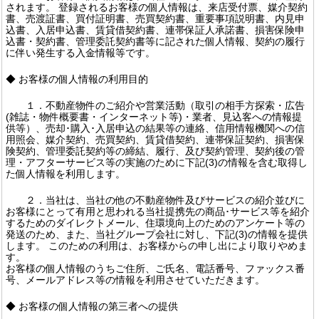
されます。 登録されるお客様の個人情報は、来店受付票、媒介契約
書、売渡証書、買付証明書、売買契約書、重要事項説明書、内見申
込書、入居申込書、賃貸借契約書、連帯保証人承諾書、損害保険申
込書・契約書、管理委託契約書等に記された個人情報、契約の履行
に伴い発生する入金情報等です。
◆ お客様の個人情報の利用目的
１．不動産物件のご紹介や営業活動（取引の相手方探索・広告
(雑誌・物件概要書・インターネット等)・業者、見込客への情報提
供等）、売却･購入･入居申込の結果等の連絡、信用情報機関への信
用照会、媒介契約、売買契約、賃貸借契約、連帯保証契約、損害保
険契約、管理委託契約等の締結、履行、及び契約管理、契約後の管
理・アフターサービス等の実施のために下記(3)の情報を含む取得し
た個人情報を利用します。
２．当社は、当社の他の不動産物件及びサービスの紹介並びに
お客様にとって有用と思われる当社提携先の商品･サービス等を紹介
するためのダイレクトメール、住環境向上のためのアンケート等の
発送のため、また、当社グループ会社に対し、下記(3)の情報を提供
します。 このための利用は、お客様からの申し出により取りやめま
す。
お客様の個人情報のうちご住所、ご氏名、電話番号、ファックス番
号、メールアドレス等の情報を利用させていただきます。
◆ お客様の個人情報の第三者への提供