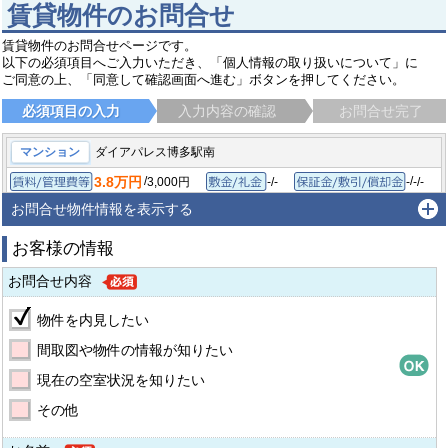
賃貸物件のお問合せ
賃貸物件のお問合せページです。
以下の必須項目へご入力いただき、「個人情報の取り扱いについて」に
ご同意の上、「同意して確認画面へ進む」ボタンを押してください。
必須項目の入力
入力内容の確認
お問合せ完了
マンション
ダイアパレス博多駅南
3.8万円
/
/
3,000円
-/-
-
-/-
賃料/管理費等
敷金/礼金
保
1K/19.84㎡
1992年4月
間取り/専有面積
築年月
お問合せ物件情報を表示する
福岡市博多区博多駅南
福岡市地下鉄空港線 東比恵駅
徒歩13分
お客様の情報
お問合せ内容
物件を内見したい
間取図や物件の情報が知りたい
現在の空室状況を知りたい
その他