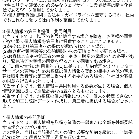
セキュリティ確保のため必要なウェブサイトに業界標準の暗号化通
信であるSSLを使用しております。
(4)個人情報保護に関する法令・ガイドラインを遵守するほか、社内
でもこれらに従って社内体制を整備しております。
3.個人情報の第三者提供・共同利用
1)当サイトでは、以下の各号に該当する場合を除き、お客様の同意
がない限り個人情報を第三者に提供することはございません。
(1)法令により第三者への提供が認められている場合。
(2)裁判所や警察署等の公的機関からの要請に当社が応じる場合。
(3)お客様ご自身や第三者の生命・身体・財産の保護のため必要があ
り、緊急時等お客様の同意を得ることが困難である場合。
2)「1.個人情報の利用目的」(1)に従って、契約管理およびアフター
サービスの実施のためお客様の個人情報を契約の相手方や他の宅地
建物取引業者等の第三者に提供する必要がある場合、当社はお客様
の同意を得るものとします。
3)当サイトでは、個人情報を共同利用する必要が生じる場合、個人
情報保護に従って別途必要な措置をとるものとします。
4)当サイトでは、お客様の個人情報について、個人を特定できない
形式で加工し統計データを作成し、第三者に提供する場合がござい
ます。
4.個人情報の外部委託
当サイトでは、個人情報を取扱う業務の一部または全部を外部委託
する場合がございます。
この場合、当社は当該委託先との間で必要な契約を締結し、当該委
託先に対して適切な管理・監督を行います。