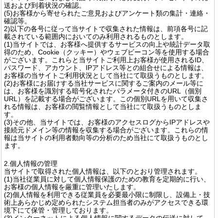
送および到着状況の確認。
(5)お客様から寄せられたご意見およびアンケート類の集計・連絡・
確認等。
2)以下の各号に従って当サイトで収集された情報は、前項各号に記
載されている範囲内においてのみ利用されるものとします。
(1)当サイトでは、お客様へ提供するサービスの向上や統計データ取
得のため、Cookie（クッキー）やウェブビーコン等を使用する場合
がございます。これらと当サイトご利用上お客様が使用されるID、
パスワード、アカウント、IPアドレス等との組合せによる情報は、
お客様の当サイトご利用状況として当社にて取扱うものとします。
(2)お客様にお届けする当社サービスに関するご案内のメール等に
は、お客様を識別する暗号化されたパラメータ付きのURL（個別
URL）を記載する場合がございます。この個別URLを用いて収集さ
れる情報は、お客様の閲覧情報として当社にて取扱うものとしま
す。
(3)その他、当サイトでは、お客様のアクセスログからIPアドレスや
接続元ドメイン等の情報を収集する場合がございます。これらの情
報は当サイトの利用者動向等の分析のため当社にて取扱うものとし
ます。
2.個人情報の管理
当サイトで取得された個人情報は、以下のとおり管理されます。
(1)当社従業員に対して個人情報保護のための教育を定期的に行い、
お客様の個人情報を厳重に管理いたします。
(2)個人情報を利用できる従業員を必要最小限に制限し、設備上・技
術上あらかじめ定められたシステム担当者のみがアクセスできる環
境下にて保管・管理しております。
(3)インターネットによる個人情報に関するデータの伝送に対して、