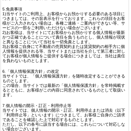
5.免責事項
1)当サイトのご利用上、お客様からお預かりする必要のある項目に
つきましては、その旨表示を行っております。これらの項目をお客
様がご入力されない場合は、各種ご連絡・ご案内ができない等、サ
ービスの一部をご利用いただけない場合がございます。
2)お客様は、当サイトにてお客様からお預かりする個人情報が最新
かつ正確であることについて責任を負うものとし、個人情報が現状
と異なることについて当社を一切免責とします。
3)お客様ご自身にて不動産の売買契約または賃貸契約の相手方に個
人情報を提供される等、当サイトまたは当社を介して第三者に対し
てお客様が個人情報をご提供する場合につきましては、当社は責任
を負わないものとします。
6.「個人情報保護方針」の改定
当サイトでは、「個人情報保護方針」を随時改定することができる
ものとします。
この場合、当サイトでは最新の「個人情報保護方針」を常時掲載す
るとともに、お客様がこの内容に同意されているものとして取扱い
ます。
7.個人情報の開示・訂正・利用停止等
当サイトでは、個人情報の開示・訂正、利用停止または消去（以下
「利用停止等」といいます）につきまして、お客様ご自身のご請求
であることを確認した上で対応するものとします。
ただし、以下の各号に該当する場合には、これらについて対応しな
い場合がございます。