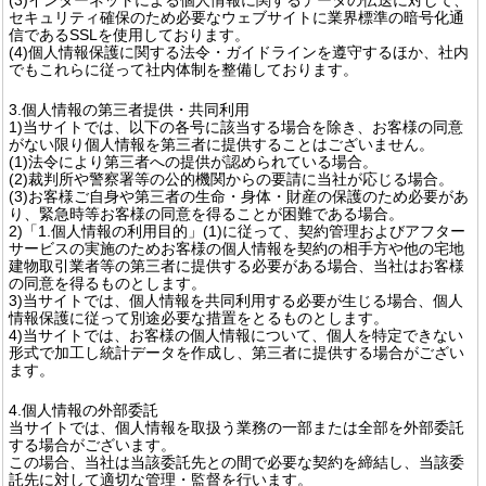
セキュリティ確保のため必要なウェブサイトに業界標準の暗号化通
信であるSSLを使用しております。
(4)個人情報保護に関する法令・ガイドラインを遵守するほか、社内
でもこれらに従って社内体制を整備しております。
3.個人情報の第三者提供・共同利用
1)当サイトでは、以下の各号に該当する場合を除き、お客様の同意
がない限り個人情報を第三者に提供することはございません。
(1)法令により第三者への提供が認められている場合。
(2)裁判所や警察署等の公的機関からの要請に当社が応じる場合。
(3)お客様ご自身や第三者の生命・身体・財産の保護のため必要があ
り、緊急時等お客様の同意を得ることが困難である場合。
2)「1.個人情報の利用目的」(1)に従って、契約管理およびアフター
サービスの実施のためお客様の個人情報を契約の相手方や他の宅地
建物取引業者等の第三者に提供する必要がある場合、当社はお客様
の同意を得るものとします。
3)当サイトでは、個人情報を共同利用する必要が生じる場合、個人
情報保護に従って別途必要な措置をとるものとします。
4)当サイトでは、お客様の個人情報について、個人を特定できない
形式で加工し統計データを作成し、第三者に提供する場合がござい
ます。
4.個人情報の外部委託
当サイトでは、個人情報を取扱う業務の一部または全部を外部委託
する場合がございます。
この場合、当社は当該委託先との間で必要な契約を締結し、当該委
託先に対して適切な管理・監督を行います。