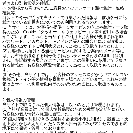
送および到着状況の確認。
(5)お客様から寄せられたご意見およびアンケート類の集計・連絡・
確認等。
2)以下の各号に従って当サイトで収集された情報は、前項各号に記
載されている範囲内においてのみ利用されるものとします。
(1)当サイトでは、お客様へ提供するサービスの向上や統計データ取
得のため、Cookie（クッキー）やウェブビーコン等を使用する場合
がございます。これらと当サイトご利用上お客様が使用されるID、
パスワード、アカウント、IPアドレス等との組合せによる情報は、
お客様の当サイトご利用状況として当社にて取扱うものとします。
(2)お客様にお届けする当社サービスに関するご案内のメール等に
は、お客様を識別する暗号化されたパラメータ付きのURL（個別
URL）を記載する場合がございます。この個別URLを用いて収集さ
れる情報は、お客様の閲覧情報として当社にて取扱うものとしま
す。
(3)その他、当サイトでは、お客様のアクセスログからIPアドレスや
接続元ドメイン等の情報を収集する場合がございます。これらの情
報は当サイトの利用者動向等の分析のため当社にて取扱うものとし
ます。
2.個人情報の管理
当サイトで取得された個人情報は、以下のとおり管理されます。
(1)当社従業員に対して個人情報保護のための教育を定期的に行い、
お客様の個人情報を厳重に管理いたします。
(2)個人情報を利用できる従業員を必要最小限に制限し、設備上・技
術上あらかじめ定められたシステム担当者のみがアクセスできる環
境下にて保管・管理しております。
(3)インターネットによる個人情報に関するデータの伝送に対して、