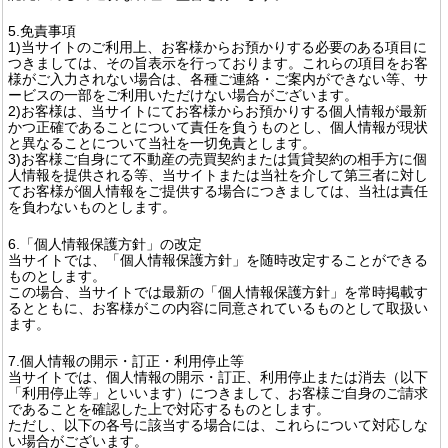
5.免責事項
1)当サイトのご利用上、お客様からお預かりする必要のある項目に
つきましては、その旨表示を行っております。これらの項目をお客
様がご入力されない場合は、各種ご連絡・ご案内ができない等、サ
ービスの一部をご利用いただけない場合がございます。
2)お客様は、当サイトにてお客様からお預かりする個人情報が最新
かつ正確であることについて責任を負うものとし、個人情報が現状
と異なることについて当社を一切免責とします。
3)お客様ご自身にて不動産の売買契約または賃貸契約の相手方に個
人情報を提供される等、当サイトまたは当社を介して第三者に対し
てお客様が個人情報をご提供する場合につきましては、当社は責任
を負わないものとします。
6.「個人情報保護方針」の改定
当サイトでは、「個人情報保護方針」を随時改定することができる
ものとします。
この場合、当サイトでは最新の「個人情報保護方針」を常時掲載す
るとともに、お客様がこの内容に同意されているものとして取扱い
ます。
7.個人情報の開示・訂正・利用停止等
当サイトでは、個人情報の開示・訂正、利用停止または消去（以下
「利用停止等」といいます）につきまして、お客様ご自身のご請求
であることを確認した上で対応するものとします。
ただし、以下の各号に該当する場合には、これらについて対応しな
い場合がございます。