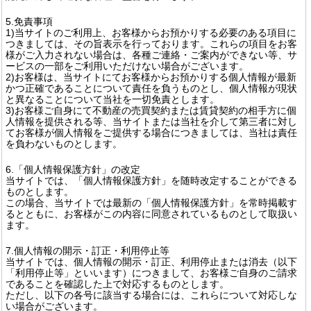
5.免責事項
1)当サイトのご利用上、お客様からお預かりする必要のある項目に
つきましては、その旨表示を行っております。これらの項目をお客
様がご入力されない場合は、各種ご連絡・ご案内ができない等、サ
ービスの一部をご利用いただけない場合がございます。
2)お客様は、当サイトにてお客様からお預かりする個人情報が最新
かつ正確であることについて責任を負うものとし、個人情報が現状
と異なることについて当社を一切免責とします。
3)お客様ご自身にて不動産の売買契約または賃貸契約の相手方に個
人情報を提供される等、当サイトまたは当社を介して第三者に対し
てお客様が個人情報をご提供する場合につきましては、当社は責任
を負わないものとします。
6.「個人情報保護方針」の改定
当サイトでは、「個人情報保護方針」を随時改定することができる
ものとします。
この場合、当サイトでは最新の「個人情報保護方針」を常時掲載す
るとともに、お客様がこの内容に同意されているものとして取扱い
ます。
7.個人情報の開示・訂正・利用停止等
当サイトでは、個人情報の開示・訂正、利用停止または消去（以下
「利用停止等」といいます）につきまして、お客様ご自身のご請求
であることを確認した上で対応するものとします。
ただし、以下の各号に該当する場合には、これらについて対応しな
い場合がございます。