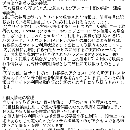
送および到着状況の確認。
(5)お客様から寄せられたご意見およびアンケート類の集計・連絡・
確認等。
2)以下の各号に従って当サイトで収集された情報は、前項各号に記
載されている範囲内においてのみ利用されるものとします。
(1)当サイトでは、お客様へ提供するサービスの向上や統計データ取
得のため、Cookie（クッキー）やウェブビーコン等を使用する場合
がございます。これらと当サイトご利用上お客様が使用されるID、
パスワード、アカウント、IPアドレス等との組合せによる情報は、
お客様の当サイトご利用状況として当社にて取扱うものとします。
(2)お客様にお届けする当社サービスに関するご案内のメール等に
は、お客様を識別する暗号化されたパラメータ付きのURL（個別
URL）を記載する場合がございます。この個別URLを用いて収集さ
れる情報は、お客様の閲覧情報として当社にて取扱うものとしま
す。
(3)その他、当サイトでは、お客様のアクセスログからIPアドレスや
接続元ドメイン等の情報を収集する場合がございます。これらの情
報は当サイトの利用者動向等の分析のため当社にて取扱うものとし
ます。
2.個人情報の管理
当サイトで取得された個人情報は、以下のとおり管理されます。
(1)当社従業員に対して個人情報保護のための教育を定期的に行い、
お客様の個人情報を厳重に管理いたします。
(2)個人情報を利用できる従業員を必要最小限に制限し、設備上・技
術上あらかじめ定められたシステム担当者のみがアクセスできる環
境下にて保管・管理しております。
(3)インターネットによる個人情報に関するデータの伝送に対して、