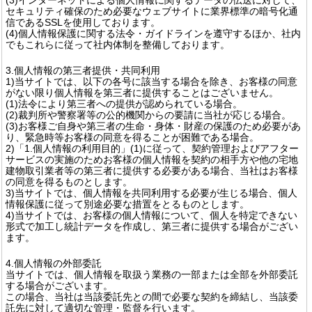
セキュリティ確保のため必要なウェブサイトに業界標準の暗号化通
信であるSSLを使用しております。
(4)個人情報保護に関する法令・ガイドラインを遵守するほか、社内
でもこれらに従って社内体制を整備しております。
3.個人情報の第三者提供・共同利用
1)当サイトでは、以下の各号に該当する場合を除き、お客様の同意
がない限り個人情報を第三者に提供することはございません。
(1)法令により第三者への提供が認められている場合。
(2)裁判所や警察署等の公的機関からの要請に当社が応じる場合。
(3)お客様ご自身や第三者の生命・身体・財産の保護のため必要があ
り、緊急時等お客様の同意を得ることが困難である場合。
2)「1.個人情報の利用目的」(1)に従って、契約管理およびアフター
サービスの実施のためお客様の個人情報を契約の相手方や他の宅地
建物取引業者等の第三者に提供する必要がある場合、当社はお客様
の同意を得るものとします。
3)当サイトでは、個人情報を共同利用する必要が生じる場合、個人
情報保護に従って別途必要な措置をとるものとします。
4)当サイトでは、お客様の個人情報について、個人を特定できない
形式で加工し統計データを作成し、第三者に提供する場合がござい
ます。
4.個人情報の外部委託
当サイトでは、個人情報を取扱う業務の一部または全部を外部委託
する場合がございます。
この場合、当社は当該委託先との間で必要な契約を締結し、当該委
託先に対して適切な管理・監督を行います。