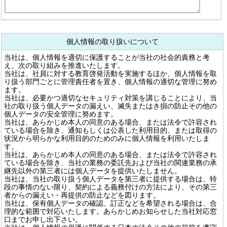
個人情報の取り扱いについて
当社は、個人情報を適切に保護することが当社の社会的責務と考
え、次の取り組みを推進いたします。
当社は、社員に対する教育啓発活動を実施するほか、個人情報を取
り扱う部門ごとに管理責任者を置き、個人情報の適切な管理に努め
ます。
当社は、必要かつ適切なセキュリティ対策を講じることにより、当
社の取り扱う個人データの漏えい、滅失またはき損の防止その他の
個人データの安全管理に努めます。
当社は、あらかじめ本人の同意のある場合、または法令で許容され
ている場合を除き、通知もしくは公表した利用目的、または取得の
状況から明らかな利用目的のためのみに個人情報を利用いたしま
す。
当社は、あらかじめ本人の同意のある場合、または法令で許容され
ている場合を除き、当社の業務の委託先および当社の関連業務の承
継先以外の第三者には個人データを提供いたしません。
当社は、当社の取り扱う個人データを第三者に提供する場合は、特
段の事情のない限り、契約による義務付けの方法により、その第三
者からの漏えい・再提供の防止などを図ります。
当社は、保有個人データの確認、訂正などを希望される場合は、合
理的な範囲で対応いたします。あらかじめお知らせした当社対応窓
口までお申し出下さい。