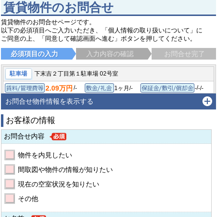
賃貸物件のお問合せ
賃貸物件のお問合せページです。
以下の必須項目へご入力いただき、「個人情報の取り扱いについて」に
ご同意の上、「同意して確認画面へ進む」ボタンを押してください。
必須項目の入力
入力内容の確認
お問合せ完了
駐車場
下末吉２丁目第１駐車場 02号室
2.09万円
/
/
-
1ヶ月/-
-
-/-
賃料/管理費等
敷金/礼金
保証
-/-
-
間取り/専有面積
築年月
お問合せ物件情報を表示する
横浜市鶴見区下末吉
京浜東北線 鶴見駅
徒歩22分
お客様の情報
お問合せ内容
物件を内見したい
間取図や物件の情報が知りたい
現在の空室状況を知りたい
その他