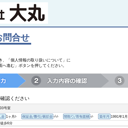
お問合せ
。
き、「個人情報の取り扱いについて」に
面へ進む」ボタンを押してください。
ご確認ください
03号室
/
1ヶ月/-
-
-/-
-/-
1991年1月
敷金/礼金
保証金/敷引/償却金
間取り/専有面積
築年月
徒歩6分