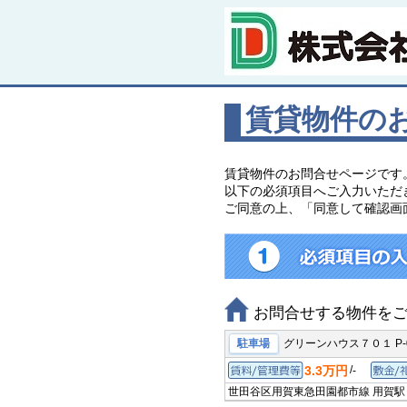
賃貸物件の
賃貸物件のお問合せページです
以下の必須項目へご入力いただ
ご同意の上、「同意して確認画
お問合せする物件を
駐車場
グリーンハウス７０１ P-
3.3万円
/
-
賃料/管理費等
世田谷区用賀
東急田園都市線 用賀駅