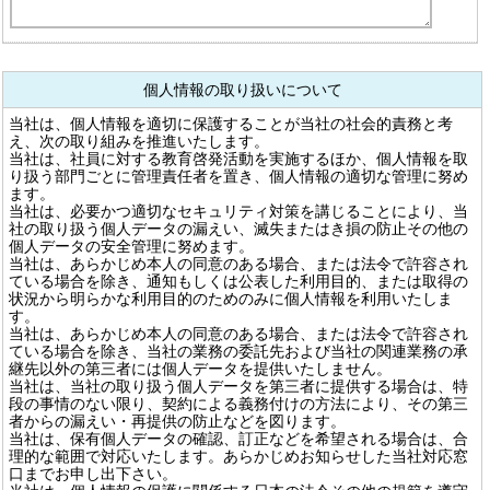
個人情報の取り扱いについて
当社は、個人情報を適切に保護することが当社の社会的責務と考
え、次の取り組みを推進いたします。
当社は、社員に対する教育啓発活動を実施するほか、個人情報を取
り扱う部門ごとに管理責任者を置き、個人情報の適切な管理に努め
ます。
当社は、必要かつ適切なセキュリティ対策を講じることにより、当
社の取り扱う個人データの漏えい、滅失またはき損の防止その他の
個人データの安全管理に努めます。
当社は、あらかじめ本人の同意のある場合、または法令で許容され
ている場合を除き、通知もしくは公表した利用目的、または取得の
状況から明らかな利用目的のためのみに個人情報を利用いたしま
す。
当社は、あらかじめ本人の同意のある場合、または法令で許容され
ている場合を除き、当社の業務の委託先および当社の関連業務の承
継先以外の第三者には個人データを提供いたしません。
当社は、当社の取り扱う個人データを第三者に提供する場合は、特
段の事情のない限り、契約による義務付けの方法により、その第三
者からの漏えい・再提供の防止などを図ります。
当社は、保有個人データの確認、訂正などを希望される場合は、合
理的な範囲で対応いたします。あらかじめお知らせした当社対応窓
口までお申し出下さい。