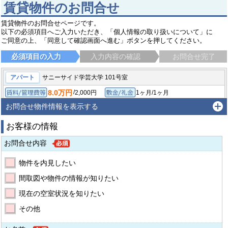
賃貸物件のお問合せ
賃貸物件のお問合せページです。
以下の必須項目へご入力いただき、「個人情報の取り扱いについて」に
ご同意の上、「同意して確認画面へ進む」ボタンを押してください。
必須項目の入力
入力内容の確認
お問合せ完了
アパート
サニーサイド学芸大学 101号室
8.0万円
/
2,000円
1ヶ月/1ヶ月
賃料/管理費等
敷金/礼金
/
-
-/-
1K/25.18㎡
保証金/敷引/償却金
間取り/専有面積
お問合せ物件情報を表示する
2004年12月
築年月
お客様の情報
目黒区碑文谷
東急東横線 学芸大学駅
徒歩15分
お問合せ内容
物件を内見したい
間取図や物件の情報が知りたい
現在の空室状況を知りたい
その他