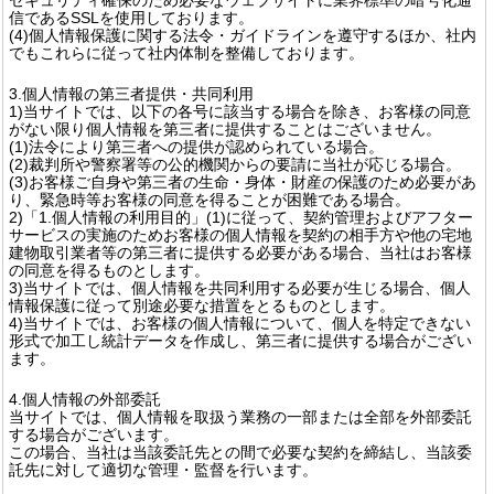
信であるSSLを使用しております。
(4)個人情報保護に関する法令・ガイドラインを遵守するほか、社内
でもこれらに従って社内体制を整備しております。
3.個人情報の第三者提供・共同利用
1)当サイトでは、以下の各号に該当する場合を除き、お客様の同意
がない限り個人情報を第三者に提供することはございません。
(1)法令により第三者への提供が認められている場合。
(2)裁判所や警察署等の公的機関からの要請に当社が応じる場合。
(3)お客様ご自身や第三者の生命・身体・財産の保護のため必要があ
り、緊急時等お客様の同意を得ることが困難である場合。
2)「1.個人情報の利用目的」(1)に従って、契約管理およびアフター
サービスの実施のためお客様の個人情報を契約の相手方や他の宅地
建物取引業者等の第三者に提供する必要がある場合、当社はお客様
の同意を得るものとします。
3)当サイトでは、個人情報を共同利用する必要が生じる場合、個人
情報保護に従って別途必要な措置をとるものとします。
4)当サイトでは、お客様の個人情報について、個人を特定できない
形式で加工し統計データを作成し、第三者に提供する場合がござい
ます。
4.個人情報の外部委託
当サイトでは、個人情報を取扱う業務の一部または全部を外部委託
する場合がございます。
この場合、当社は当該委託先との間で必要な契約を締結し、当該委
託先に対して適切な管理・監督を行います。