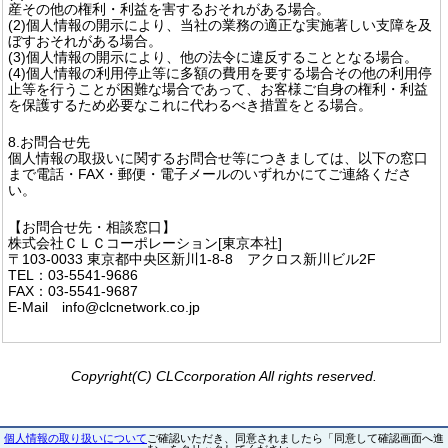
産その他の権利・利益を害するおそれがある場合。
(2)個人情報の開示により、当社の業務の適正な実施著しい支障を及
ぼすおそれがある場合。
(3)個人情報の開示により、他の法令に違反することとなる場合。
(4)個人情報の利用停止等に多額の費用を要する場合その他の利用停
止等を行うことが困難な場合であって、お客様ご自身の権利・利益
を保護するため必要なこれに代わるべき措置をとる場合。
8.お問合せ先
個人情報の取扱いに関するお問合せ等につきましては、以下の窓口
まで電話・FAX・郵便・電子メールのいずれかにてご連絡くださ
い。
【お問合せ先・相談窓口】
株式会社ＣＬＣコーポレーション[東京本社]
〒103-0033 東京都中央区新川1-8-8 アクロス新川ビル2F
TEL：03-5541-9686
FAX：03-5541-9687
E-Mail info@clcnetwork.co.jp
Copyright(C) CLCcorporation All rights reserved.
個人情報の取り扱いについて
ご確認いただき、同意されましたら「同意して確認画面へ進