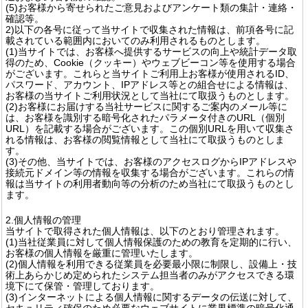
(5)お客様から寄せられたご意見およびアンケート類の集計・連絡・
確認等。
2)以下の各号に従って当サイトで収集された情報は、前項各号に記
載されている範囲内においてのみ利用されるものとします。
(1)当サイトでは、お客様へ提供するサービスの向上や統計データ取
得のため、Cookie（クッキー）やウェブビーコン等を使用する場合
がございます。これらと当サイトご利用上お客様が使用されるID、
パスワード、アカウント、IPアドレス等との組合せによる情報は、
お客様の当サイトご利用状況として当社にて取扱うものとします。
(2)お客様にお届けする当社サービスに関するご案内のメール等に
は、お客様を識別する暗号化されたパラメータ付きのURL（個別
URL）を記載する場合がございます。この個別URLを用いて収集さ
れる情報は、お客様の閲覧情報として当社にて取扱うものとしま
す。
(3)その他、当サイトでは、お客様のアクセスログからIPアドレスや
接続元ドメイン等の情報を収集する場合がございます。これらの情
報は当サイトの利用者動向等の分析のため当社にて取扱うものとし
ます。
2.個人情報の管理
当サイトで取得された個人情報は、以下のとおり管理されます。
(1)当社従業員に対して個人情報保護のための教育を定期的に行い、
お客様の個人情報を厳重に管理いたします。
(2)個人情報を利用できる従業員を必要最小限に制限し、設備上・技
術上あらかじめ定められたシステム担当者のみがアクセスできる環
境下にて保管・管理しております。
(3)インターネットによる個人情報に関するデータの伝送に対して、
セキュリティ確保のため必要なウェブサイトに業界標準の暗号化通