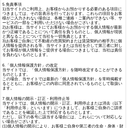
5.免責事項
1)当サイトのご利用上、お客様からお預かりする必要のある項目に
つきましては、その旨表示を行っております。これらの項目をお客
様がご入力されない場合は、各種ご連絡・ご案内ができない等、サ
ービスの一部をご利用いただけない場合がございます。
2)お客様は、当サイトにてお客様からお預かりする個人情報が最新
かつ正確であることについて責任を負うものとし、個人情報が現状
と異なることについて当社を一切免責とします。
3)お客様ご自身にて不動産の売買契約または賃貸契約の相手方に個
人情報を提供される等、当サイトまたは当社を介して第三者に対し
てお客様が個人情報をご提供する場合につきましては、当社は責任
を負わないものとします。
6.「個人情報保護方針」の改定
当サイトでは、「個人情報保護方針」を随時改定することができる
ものとします。
この場合、当サイトでは最新の「個人情報保護方針」を常時掲載す
るとともに、お客様がこの内容に同意されているものとして取扱い
ます。
7.個人情報の開示・訂正・利用停止等
当サイトでは、個人情報の開示・訂正、利用停止または消去（以下
「利用停止等」といいます）につきまして、お客様ご自身のご請求
であることを確認した上で対応するものとします。
ただし、以下の各号に該当する場合には、これらについて対応しな
い場合がございます。
(1)個人情報の開示により、お客様ご自身や第三者の生命・身体・財