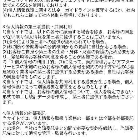
信であるSSLを使用しております。
(4)個人情報保護に関する法令・ガイドラインを遵守するほか、社内
でもこれらに従って社内体制を整備しております。
3.個人情報の第三者提供・共同利用
1)当サイトでは、以下の各号に該当する場合を除き、お客様の同意
がない限り個人情報を第三者に提供することはございません。
(1)法令により第三者への提供が認められている場合。
(2)裁判所や警察署等の公的機関からの要請に当社が応じる場合。
(3)お客様ご自身や第三者の生命・身体・財産の保護のため必要があ
り、緊急時等お客様の同意を得ることが困難である場合。
2)「1.個人情報の利用目的」(1)に従って、契約管理およびアフター
サービスの実施のためお客様の個人情報を契約の相手方や他の宅地
建物取引業者等の第三者に提供する必要がある場合、当社はお客様
の同意を得るものとします。
3)当サイトでは、個人情報を共同利用する必要が生じる場合、個人
情報保護に従って別途必要な措置をとるものとします。
4)当サイトでは、お客様の個人情報について、個人を特定できない
形式で加工し統計データを作成し、第三者に提供する場合がござい
ます。
4.個人情報の外部委託
当サイトでは、個人情報を取扱う業務の一部または全部を外部委託
する場合がございます。
この場合、当社は当該委託先との間で必要な契約を締結し、当該委
託先に対して適切な管理・監督を行います。