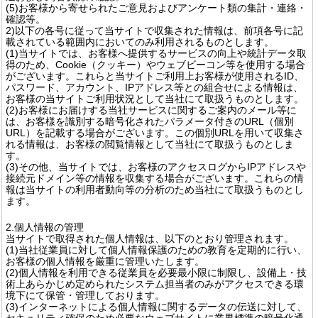
(5)お客様から寄せられたご意見およびアンケート類の集計・連絡・
確認等。
2)以下の各号に従って当サイトで収集された情報は、前項各号に記
載されている範囲内においてのみ利用されるものとします。
(1)当サイトでは、お客様へ提供するサービスの向上や統計データ取
得のため、Cookie（クッキー）やウェブビーコン等を使用する場合
がございます。これらと当サイトご利用上お客様が使用されるID、
パスワード、アカウント、IPアドレス等との組合せによる情報は、
お客様の当サイトご利用状況として当社にて取扱うものとします。
(2)お客様にお届けする当社サービスに関するご案内のメール等に
は、お客様を識別する暗号化されたパラメータ付きのURL（個別
URL）を記載する場合がございます。この個別URLを用いて収集さ
れる情報は、お客様の閲覧情報として当社にて取扱うものとしま
す。
(3)その他、当サイトでは、お客様のアクセスログからIPアドレスや
接続元ドメイン等の情報を収集する場合がございます。これらの情
報は当サイトの利用者動向等の分析のため当社にて取扱うものとし
ます。
2.個人情報の管理
当サイトで取得された個人情報は、以下のとおり管理されます。
(1)当社従業員に対して個人情報保護のための教育を定期的に行い、
お客様の個人情報を厳重に管理いたします。
(2)個人情報を利用できる従業員を必要最小限に制限し、設備上・技
術上あらかじめ定められたシステム担当者のみがアクセスできる環
境下にて保管・管理しております。
(3)インターネットによる個人情報に関するデータの伝送に対して、
セキュリティ確保のため必要なウェブサイトに業界標準の暗号化通