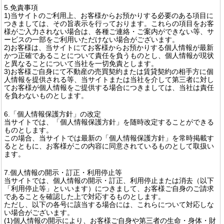
5.免責事項
1)当サイトのご利用上、お客様からお預かりする必要のある項目に
つきましては、その旨表示を行っております。これらの項目をお客
様がご入力されない場合は、各種ご連絡・ご案内ができない等、サ
ービスの一部をご利用いただけない場合がございます。
2)お客様は、当サイトにてお客様からお預かりする個人情報が最新
かつ正確であることについて責任を負うものとし、個人情報が現状
と異なることについて当社を一切免責とします。
3)お客様ご自身にて不動産の売買契約または賃貸契約の相手方に個
人情報を提供される等、当サイトまたは当社を介して第三者に対し
てお客様が個人情報をご提供する場合につきましては、当社は責任
を負わないものとします。
6.「個人情報保護方針」の改定
当サイトでは、「個人情報保護方針」を随時改定することができる
ものとします。
この場合、当サイトでは最新の「個人情報保護方針」を常時掲載す
るとともに、お客様がこの内容に同意されているものとして取扱い
ます。
7.個人情報の開示・訂正・利用停止等
当サイトでは、個人情報の開示・訂正、利用停止または消去（以下
「利用停止等」といいます）につきまして、お客様ご自身のご請求
であることを確認した上で対応するものとします。
ただし、以下の各号に該当する場合には、これらについて対応しな
い場合がございます。
(1)個人情報の開示により、お客様ご自身や第三者の生命・身体・財