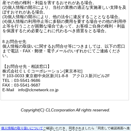
産その他の権利・利益を害するおそれがある場合。
(2)個人情報の開示により、当社の業務の適正な実施著しい支障を及
ぼすおそれがある場合。
(3)個人情報の開示により、他の法令に違反することとなる場合。
(4)個人情報の利用停止等に多額の費用を要する場合その他の利用停
止等を行うことが困難な場合であって、お客様ご自身の権利・利益
を保護するため必要なこれに代わるべき措置をとる場合。
8.お問合せ先
個人情報の取扱いに関するお問合せ等につきましては、以下の窓口
まで電話・FAX・郵便・電子メールのいずれかにてご連絡くださ
い。
【お問合せ先・相談窓口】
株式会社ＣＬＣコーポレーション[東京本社]
〒103-0033 東京都中央区新川1-8-8 アクロス新川ビル2F
TEL：03-5541-9686
FAX：03-5541-9687
E-Mail info@clcnetwork.co.jp
Copyright(C) CLCcorporation All rights reserved.
個人情報の取り扱いについて
ご確認いただき、同意されましたら「同意して確認画面へ進