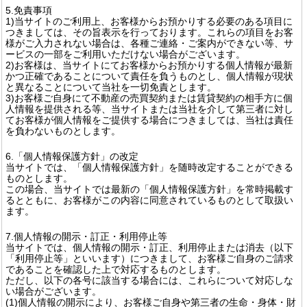
5.免責事項
1)当サイトのご利用上、お客様からお預かりする必要のある項目に
つきましては、その旨表示を行っております。これらの項目をお客
様がご入力されない場合は、各種ご連絡・ご案内ができない等、サ
ービスの一部をご利用いただけない場合がございます。
2)お客様は、当サイトにてお客様からお預かりする個人情報が最新
かつ正確であることについて責任を負うものとし、個人情報が現状
と異なることについて当社を一切免責とします。
3)お客様ご自身にて不動産の売買契約または賃貸契約の相手方に個
人情報を提供される等、当サイトまたは当社を介して第三者に対し
てお客様が個人情報をご提供する場合につきましては、当社は責任
を負わないものとします。
6.「個人情報保護方針」の改定
当サイトでは、「個人情報保護方針」を随時改定することができる
ものとします。
この場合、当サイトでは最新の「個人情報保護方針」を常時掲載す
るとともに、お客様がこの内容に同意されているものとして取扱い
ます。
7.個人情報の開示・訂正・利用停止等
当サイトでは、個人情報の開示・訂正、利用停止または消去（以下
「利用停止等」といいます）につきまして、お客様ご自身のご請求
であることを確認した上で対応するものとします。
ただし、以下の各号に該当する場合には、これらについて対応しな
い場合がございます。
(1)個人情報の開示により、お客様ご自身や第三者の生命・身体・財