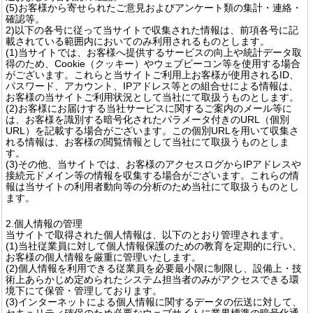
(5)お客様から寄せられたご意見およびアンケート類の集計・連絡・
確認等。
2)以下の各号に従って当サイトで収集された情報は、前項各号に記
載されている範囲内においてのみ利用されるものとします。
(1)当サイトでは、お客様へ提供するサービスの向上や統計データ取
得のため、Cookie（クッキー）やウェブビーコン等を使用する場合
がございます。これらと当サイトご利用上お客様が使用されるID、
パスワード、アカウント、IPアドレス等との組合せによる情報は、
お客様の当サイトご利用状況として当社にて取扱うものとします。
(2)お客様にお届けする当社サービスに関するご案内のメール等に
は、お客様を識別する暗号化されたパラメータ付きのURL（個別
URL）を記載する場合がございます。この個別URLを用いて収集さ
れる情報は、お客様の閲覧情報として当社にて取扱うものとしま
す。
(3)その他、当サイトでは、お客様のアクセスログからIPアドレスや
接続元ドメイン等の情報を収集する場合がございます。これらの情
報は当サイトの利用者動向等の分析のため当社にて取扱うものとし
ます。
2.個人情報の管理
当サイトで取得された個人情報は、以下のとおり管理されます。
(1)当社従業員に対して個人情報保護のための教育を定期的に行い、
お客様の個人情報を厳重に管理いたします。
(2)個人情報を利用できる従業員を必要最小限に制限し、設備上・技
術上あらかじめ定められたシステム担当者のみがアクセスできる環
境下にて保管・管理しております。
(3)インターネットによる個人情報に関するデータの伝送に対して、
セキュリティ確保のため必要なウェブサイトに業界標準の暗号化通