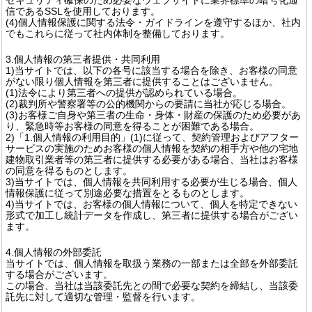
信であるSSLを使用しております。
(4)個人情報保護に関する法令・ガイドラインを遵守するほか、社内
でもこれらに従って社内体制を整備しております。
3.個人情報の第三者提供・共同利用
1)当サイトでは、以下の各号に該当する場合を除き、お客様の同意
がない限り個人情報を第三者に提供することはございません。
(1)法令により第三者への提供が認められている場合。
(2)裁判所や警察署等の公的機関からの要請に当社が応じる場合。
(3)お客様ご自身や第三者の生命・身体・財産の保護のため必要があ
り、緊急時等お客様の同意を得ることが困難である場合。
2)「1.個人情報の利用目的」(1)に従って、契約管理およびアフター
サービスの実施のためお客様の個人情報を契約の相手方や他の宅地
建物取引業者等の第三者に提供する必要がある場合、当社はお客様
の同意を得るものとします。
3)当サイトでは、個人情報を共同利用する必要が生じる場合、個人
情報保護に従って別途必要な措置をとるものとします。
4)当サイトでは、お客様の個人情報について、個人を特定できない
形式で加工し統計データを作成し、第三者に提供する場合がござい
ます。
4.個人情報の外部委託
当サイトでは、個人情報を取扱う業務の一部または全部を外部委託
する場合がございます。
この場合、当社は当該委託先との間で必要な契約を締結し、当該委
託先に対して適切な管理・監督を行います。