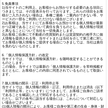
5.免責事項
1)当サイトのご利用上、お客様からお預かりする必要のある項目に
つきましては、その旨表示を行っております。これらの項目をお客
様がご入力されない場合は、各種ご連絡・ご案内ができない等、サ
ービスの一部をご利用いただけない場合がございます。
2)お客様は、当サイトにてお客様からお預かりする個人情報が最新
かつ正確であることについて責任を負うものとし、個人情報が現状
と異なることについて当社を一切免責とします。
3)お客様ご自身にて不動産の売買契約または賃貸契約の相手方に個
人情報を提供される等、当サイトまたは当社を介して第三者に対し
てお客様が個人情報をご提供する場合につきましては、当社は責任
を負わないものとします。
6.「個人情報保護方針」の改定
当サイトでは、「個人情報保護方針」を随時改定することができる
ものとします。
この場合、当サイトでは最新の「個人情報保護方針」を常時掲載す
るとともに、お客様がこの内容に同意されているものとして取扱い
ます。
7.個人情報の開示・訂正・利用停止等
当サイトでは、個人情報の開示・訂正、利用停止または消去（以下
「利用停止等」といいます）につきまして、お客様ご自身のご請求
であることを確認した上で対応するものとします。
ただし、以下の各号に該当する場合には、これらについて対応しな
い場合がございます。
(1)個人情報の開示により、お客様ご自身や第三者の生命・身体・財