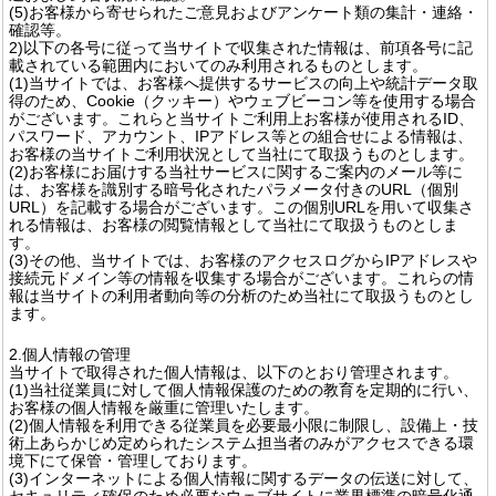
(5)お客様から寄せられたご意見およびアンケート類の集計・連絡・
確認等。
2)以下の各号に従って当サイトで収集された情報は、前項各号に記
載されている範囲内においてのみ利用されるものとします。
(1)当サイトでは、お客様へ提供するサービスの向上や統計データ取
得のため、Cookie（クッキー）やウェブビーコン等を使用する場合
がございます。これらと当サイトご利用上お客様が使用されるID、
パスワード、アカウント、IPアドレス等との組合せによる情報は、
お客様の当サイトご利用状況として当社にて取扱うものとします。
(2)お客様にお届けする当社サービスに関するご案内のメール等に
は、お客様を識別する暗号化されたパラメータ付きのURL（個別
URL）を記載する場合がございます。この個別URLを用いて収集さ
れる情報は、お客様の閲覧情報として当社にて取扱うものとしま
す。
(3)その他、当サイトでは、お客様のアクセスログからIPアドレスや
接続元ドメイン等の情報を収集する場合がございます。これらの情
報は当サイトの利用者動向等の分析のため当社にて取扱うものとし
ます。
2.個人情報の管理
当サイトで取得された個人情報は、以下のとおり管理されます。
(1)当社従業員に対して個人情報保護のための教育を定期的に行い、
お客様の個人情報を厳重に管理いたします。
(2)個人情報を利用できる従業員を必要最小限に制限し、設備上・技
術上あらかじめ定められたシステム担当者のみがアクセスできる環
境下にて保管・管理しております。
(3)インターネットによる個人情報に関するデータの伝送に対して、
セキュリティ確保のため必要なウェブサイトに業界標準の暗号化通