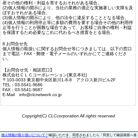
産その他の権利・利益を害するおそれがある場合。
(2)個人情報の開示により、当社の業務の適正な実施著しい支障を及
ぼすおそれがある場合。
(3)個人情報の開示により、他の法令に違反することとなる場合。
(4)個人情報の利用停止等に多額の費用を要する場合その他の利用停
止等を行うことが困難な場合であって、お客様ご自身の権利・利益
を保護するため必要なこれに代わるべき措置をとる場合。
8.お問合せ先
個人情報の取扱いに関するお問合せ等につきましては、以下の窓口
まで電話・FAX・郵便・電子メールのいずれかにてご連絡くださ
い。
【お問合せ先・相談窓口】
株式会社ＣＬＣコーポレーション[東京本社]
〒103-0033 東京都中央区新川1-8-8 アクロス新川ビル2F
TEL：03-5541-9686
FAX：03-5541-9687
E-Mail info@clcnetwork.co.jp
Copyright(C) CLCcorporation All rights reserved.
個人情報の取り扱いについて
ご確認いただき、同意されましたら「同意して確認画面へ進