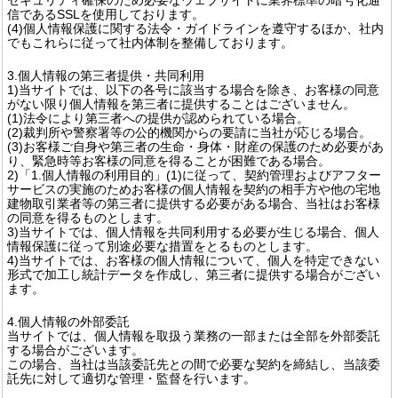
信であるSSLを使用しております。
(4)個人情報保護に関する法令・ガイドラインを遵守するほか、社内
でもこれらに従って社内体制を整備しております。
3.個人情報の第三者提供・共同利用
1)当サイトでは、以下の各号に該当する場合を除き、お客様の同意
がない限り個人情報を第三者に提供することはございません。
(1)法令により第三者への提供が認められている場合。
(2)裁判所や警察署等の公的機関からの要請に当社が応じる場合。
(3)お客様ご自身や第三者の生命・身体・財産の保護のため必要があ
り、緊急時等お客様の同意を得ることが困難である場合。
2)「1.個人情報の利用目的」(1)に従って、契約管理およびアフター
サービスの実施のためお客様の個人情報を契約の相手方や他の宅地
建物取引業者等の第三者に提供する必要がある場合、当社はお客様
の同意を得るものとします。
3)当サイトでは、個人情報を共同利用する必要が生じる場合、個人
情報保護に従って別途必要な措置をとるものとします。
4)当サイトでは、お客様の個人情報について、個人を特定できない
形式で加工し統計データを作成し、第三者に提供する場合がござい
ます。
4.個人情報の外部委託
当サイトでは、個人情報を取扱う業務の一部または全部を外部委託
する場合がございます。
この場合、当社は当該委託先との間で必要な契約を締結し、当該委
託先に対して適切な管理・監督を行います。