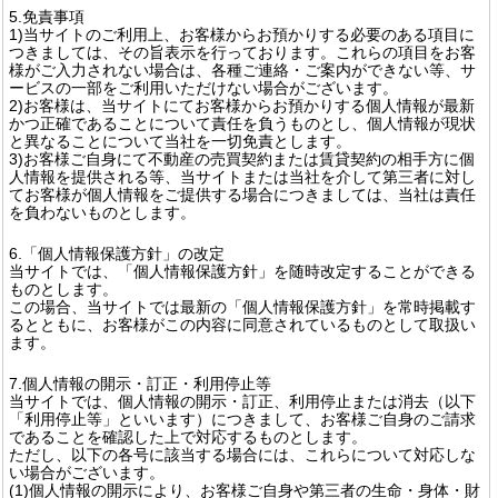
5.免責事項
1)当サイトのご利用上、お客様からお預かりする必要のある項目に
つきましては、その旨表示を行っております。これらの項目をお客
様がご入力されない場合は、各種ご連絡・ご案内ができない等、サ
ービスの一部をご利用いただけない場合がございます。
2)お客様は、当サイトにてお客様からお預かりする個人情報が最新
かつ正確であることについて責任を負うものとし、個人情報が現状
と異なることについて当社を一切免責とします。
3)お客様ご自身にて不動産の売買契約または賃貸契約の相手方に個
人情報を提供される等、当サイトまたは当社を介して第三者に対し
てお客様が個人情報をご提供する場合につきましては、当社は責任
を負わないものとします。
6.「個人情報保護方針」の改定
当サイトでは、「個人情報保護方針」を随時改定することができる
ものとします。
この場合、当サイトでは最新の「個人情報保護方針」を常時掲載す
るとともに、お客様がこの内容に同意されているものとして取扱い
ます。
7.個人情報の開示・訂正・利用停止等
当サイトでは、個人情報の開示・訂正、利用停止または消去（以下
「利用停止等」といいます）につきまして、お客様ご自身のご請求
であることを確認した上で対応するものとします。
ただし、以下の各号に該当する場合には、これらについて対応しな
い場合がございます。
(1)個人情報の開示により、お客様ご自身や第三者の生命・身体・財