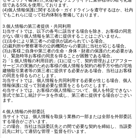
信であるSSLを使用しております。
(4)個人情報保護に関する法令・ガイドラインを遵守するほか、社内
でもこれらに従って社内体制を整備しております。
3.個人情報の第三者提供・共同利用
1)当サイトでは、以下の各号に該当する場合を除き、お客様の同意
がない限り個人情報を第三者に提供することはございません。
(1)法令により第三者への提供が認められている場合。
(2)裁判所や警察署等の公的機関からの要請に当社が応じる場合。
(3)お客様ご自身や第三者の生命・身体・財産の保護のため必要があ
り、緊急時等お客様の同意を得ることが困難である場合。
2)「1.個人情報の利用目的」(1)に従って、契約管理およびアフター
サービスの実施のためお客様の個人情報を契約の相手方や他の宅地
建物取引業者等の第三者に提供する必要がある場合、当社はお客様
の同意を得るものとします。
3)当サイトでは、個人情報を共同利用する必要が生じる場合、個人
情報保護に従って別途必要な措置をとるものとします。
4)当サイトでは、お客様の個人情報について、個人を特定できない
形式で加工し統計データを作成し、第三者に提供する場合がござい
ます。
4.個人情報の外部委託
当サイトでは、個人情報を取扱う業務の一部または全部を外部委託
する場合がございます。
この場合、当社は当該委託先との間で必要な契約を締結し、当該委
託先に対して適切な管理・監督を行います。