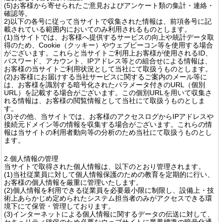
(5)お客様から寄せられたご意見およびアンケート類の集計・連絡・
確認等。
2)以下の各号に従って当サイトで収集された情報は、前項各号に記
載されている範囲内においてのみ利用されるものとします。
(1)当サイトでは、お客様へ提供するサービスの向上や統計データ取
得のため、Cookie（クッキー）やウェブビーコン等を使用する場合
がございます。これらと当サイトご利用上お客様が使用されるID、
パスワード、アカウント、IPアドレス等との組合せによる情報は、
お客様の当サイトご利用状況として当社にて取扱うものとします。
(2)お客様にお届けする当社サービスに関するご案内のメール等に
は、お客様を識別する暗号化されたパラメータ付きのURL（個別
URL）を記載する場合がございます。この個別URLを用いて収集さ
れる情報は、お客様の閲覧情報として当社にて取扱うものとしま
す。
(3)その他、当サイトでは、お客様のアクセスログからIPアドレスや
接続元ドメイン等の情報を収集する場合がございます。これらの情
報は当サイトの利用者動向等の分析のため当社にて取扱うものとし
ます。
2.個人情報の管理
当サイトで取得された個人情報は、以下のとおり管理されます。
(1)当社従業員に対して個人情報保護のための教育を定期的に行い、
お客様の個人情報を厳重に管理いたします。
(2)個人情報を利用できる従業員を必要最小限に制限し、設備上・技
術上あらかじめ定められたシステム担当者のみがアクセスできる環
境下にて保管・管理しております。
(3)インターネットによる個人情報に関するデータの伝送に対して、
セキュリティ確保のため必要なウェブサイトに業界標準の暗号化通