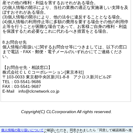
産その他の権利・利益を害するおそれがある場合。
(2)個人情報の開示により、当社の業務の適正な実施著しい支障を及
ぼすおそれがある場合。
(3)個人情報の開示により、他の法令に違反することとなる場合。
(4)個人情報の利用停止等に多額の費用を要する場合その他の利用停
止等を行うことが困難な場合であって、お客様ご自身の権利・利益
を保護するため必要なこれに代わるべき措置をとる場合。
8.お問合せ先
個人情報の取扱いに関するお問合せ等につきましては、以下の窓口
まで電話・FAX・郵便・電子メールのいずれかにてご連絡くださ
い。
【お問合せ先・相談窓口】
株式会社ＣＬＣコーポレーション[東京本社]
〒103-0033 東京都中央区新川1-8-8 アクロス新川ビル2F
TEL：03-5541-9686
FAX：03-5541-9687
E-Mail info@clcnetwork.co.jp
Copyright(C) CLCcorporation All rights reserved.
個人情報の取り扱いについて
ご確認いただき、同意されましたら「同意して確認画面へ進