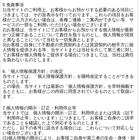
5.免責事項
1)当サイトのご利用上、お客様からお預かりする必要のある項目に
つきましては、その旨表示を行っております。これらの項目をお客
様がご入力されない場合は、各種ご連絡・ご案内ができない等、サ
ービスの一部をご利用いただけない場合がございます。
2)お客様は、当サイトにてお客様からお預かりする個人情報が最新
かつ正確であることについて責任を負うものとし、個人情報が現状
と異なることについて当社を一切免責とします。
3)お客様ご自身にて不動産の売買契約または賃貸契約の相手方に個
人情報を提供される等、当サイトまたは当社を介して第三者に対し
てお客様が個人情報をご提供する場合につきましては、当社は責任
を負わないものとします。
6.「個人情報保護方針」の改定
当サイトでは、「個人情報保護方針」を随時改定することができる
ものとします。
この場合、当サイトでは最新の「個人情報保護方針」を常時掲載す
るとともに、お客様がこの内容に同意されているものとして取扱い
ます。
7.個人情報の開示・訂正・利用停止等
当サイトでは、個人情報の開示・訂正、利用停止または消去（以下
「利用停止等」といいます）につきまして、お客様ご自身のご請求
であることを確認した上で対応するものとします。
ただし、以下の各号に該当する場合には、これらについて対応しな
い場合がございます。
(1)個人情報の開示により、お客様ご自身や第三者の生命・身体・財