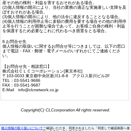
産その他の権利・利益を害するおそれがある場合。
(2)個人情報の開示により、当社の業務の適正な実施著しい支障を及
ぼすおそれがある場合。
(3)個人情報の開示により、他の法令に違反することとなる場合。
(4)個人情報の利用停止等に多額の費用を要する場合その他の利用停
止等を行うことが困難な場合であって、お客様ご自身の権利・利益
を保護するため必要なこれに代わるべき措置をとる場合。
8.お問合せ先
個人情報の取扱いに関するお問合せ等につきましては、以下の窓口
まで電話・FAX・郵便・電子メールのいずれかにてご連絡くださ
い。
【お問合せ先・相談窓口】
株式会社ＣＬＣコーポレーション[東京本社]
〒103-0033 東京都中央区新川1-8-8 アクロス新川ビル2F
TEL：03-5541-9686
FAX：03-5541-9687
E-Mail info@clcnetwork.co.jp
Copyright(C) CLCcorporation All rights reserved.
個人情報の取り扱いについて
ご確認いただき、同意されましたら「同意して確認画面へ進