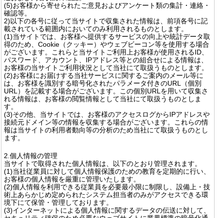
(5)お客様から寄せられたご意見およびアンケート類の集計・連絡・
確認等。
2)以下の各号に従って当サイトで収集された情報は、前項各号に記
載されている範囲内においてのみ利用されるものとします。
(1)当サイトでは、お客様へ提供するサービスの向上や統計データ取
得のため、Cookie（クッキー）やウェブビーコン等を使用する場合
がございます。これらと当サイトご利用上お客様が使用されるID、
パスワード、アカウント、IPアドレス等との組合せによる情報は、
お客様の当サイトご利用状況として当社にて取扱うものとします。
(2)お客様にお届けする当社サービスに関するご案内のメール等に
は、お客様を識別する暗号化されたパラメータ付きのURL（個別
URL）を記載する場合がございます。この個別URLを用いて収集さ
れる情報は、お客様の閲覧情報として当社にて取扱うものとしま
す。
(3)その他、当サイトでは、お客様のアクセスログからIPアドレスや
接続元ドメイン等の情報を収集する場合がございます。これらの情
報は当サイトの利用者動向等の分析のため当社にて取扱うものとし
ます。
2.個人情報の管理
当サイトで取得された個人情報は、以下のとおり管理されます。
(1)当社従業員に対して個人情報保護のための教育を定期的に行い、
お客様の個人情報を厳重に管理いたします。
(2)個人情報を利用できる従業員を必要最小限に制限し、設備上・技
術上あらかじめ定められたシステム担当者のみがアクセスできる環
境下にて保管・管理しております。
(3)インターネットによる個人情報に関するデータの伝送に対して、
セキュリティ確保のため必要なウェブサイトに業界標準の暗号化通