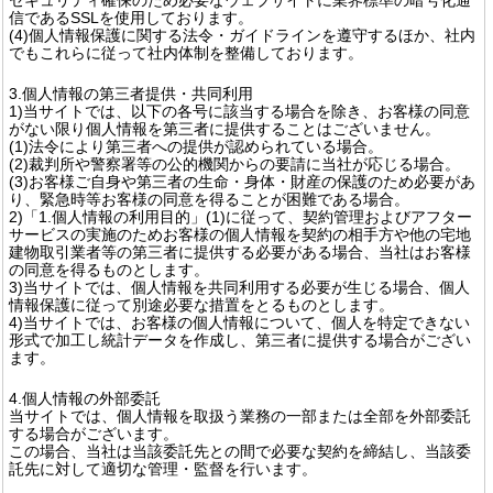
信であるSSLを使用しております。
(4)個人情報保護に関する法令・ガイドラインを遵守するほか、社内
でもこれらに従って社内体制を整備しております。
3.個人情報の第三者提供・共同利用
1)当サイトでは、以下の各号に該当する場合を除き、お客様の同意
がない限り個人情報を第三者に提供することはございません。
(1)法令により第三者への提供が認められている場合。
(2)裁判所や警察署等の公的機関からの要請に当社が応じる場合。
(3)お客様ご自身や第三者の生命・身体・財産の保護のため必要があ
り、緊急時等お客様の同意を得ることが困難である場合。
2)「1.個人情報の利用目的」(1)に従って、契約管理およびアフター
サービスの実施のためお客様の個人情報を契約の相手方や他の宅地
建物取引業者等の第三者に提供する必要がある場合、当社はお客様
の同意を得るものとします。
3)当サイトでは、個人情報を共同利用する必要が生じる場合、個人
情報保護に従って別途必要な措置をとるものとします。
4)当サイトでは、お客様の個人情報について、個人を特定できない
形式で加工し統計データを作成し、第三者に提供する場合がござい
ます。
4.個人情報の外部委託
当サイトでは、個人情報を取扱う業務の一部または全部を外部委託
する場合がございます。
この場合、当社は当該委託先との間で必要な契約を締結し、当該委
託先に対して適切な管理・監督を行います。