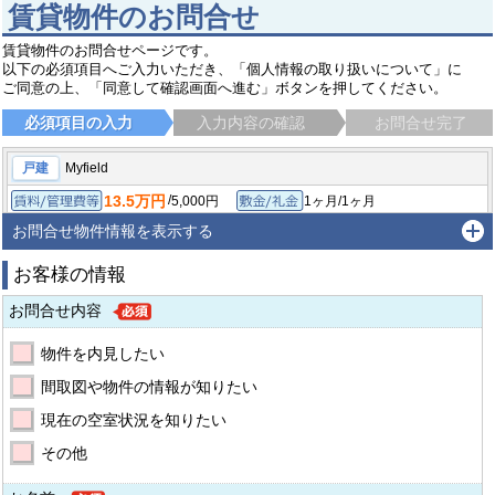
賃貸物件のお問合せ
賃貸物件のお問合せページです。
以下の必須項目へご入力いただき、「個人情報の取り扱いについて」に
ご同意の上、「同意して確認画面へ進む」ボタンを押してください。
必須項目の入力
入力内容の確認
お問合せ完了
戸建
Myfield
13.5万円
/
5,000円
1ヶ月/1ヶ月
賃料/管理費等
敷金/礼金
/
-
-/1ヶ月
1LDK/53.66㎡
保証金/敷引/償却金
間取り/専有面積
お問合せ物件情報を表示する
2010年9月
築年月
お客様の情報
江戸川区東小松川
都営新宿線 船堀駅
徒歩18分
お問合せ内容
物件を内見したい
間取図や物件の情報が知りたい
現在の空室状況を知りたい
その他