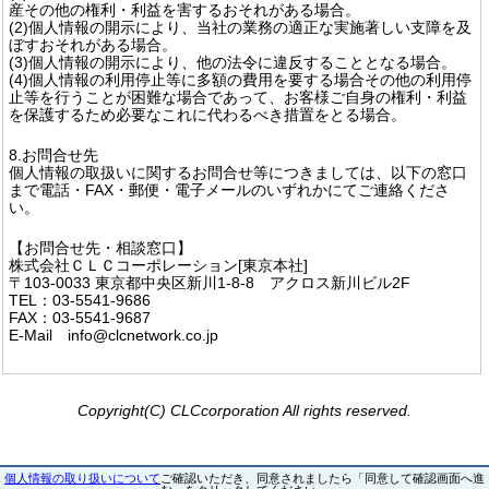
産その他の権利・利益を害するおそれがある場合。
(2)個人情報の開示により、当社の業務の適正な実施著しい支障を及
ぼすおそれがある場合。
(3)個人情報の開示により、他の法令に違反することとなる場合。
(4)個人情報の利用停止等に多額の費用を要する場合その他の利用停
止等を行うことが困難な場合であって、お客様ご自身の権利・利益
を保護するため必要なこれに代わるべき措置をとる場合。
8.お問合せ先
個人情報の取扱いに関するお問合せ等につきましては、以下の窓口
まで電話・FAX・郵便・電子メールのいずれかにてご連絡くださ
い。
【お問合せ先・相談窓口】
株式会社ＣＬＣコーポレーション[東京本社]
〒103-0033 東京都中央区新川1-8-8 アクロス新川ビル2F
TEL：03-5541-9686
FAX：03-5541-9687
E-Mail info@clcnetwork.co.jp
Copyright(C) CLCcorporation All rights reserved.
個人情報の取り扱いについて
ご確認いただき、同意されましたら「同意して確認画面へ進