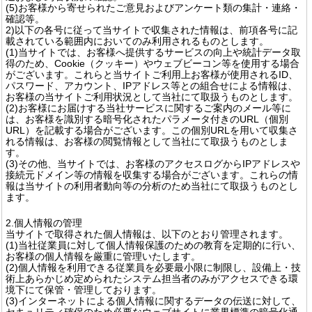
(5)お客様から寄せられたご意見およびアンケート類の集計・連絡・
確認等。
2)以下の各号に従って当サイトで収集された情報は、前項各号に記
載されている範囲内においてのみ利用されるものとします。
(1)当サイトでは、お客様へ提供するサービスの向上や統計データ取
得のため、Cookie（クッキー）やウェブビーコン等を使用する場合
がございます。これらと当サイトご利用上お客様が使用されるID、
パスワード、アカウント、IPアドレス等との組合せによる情報は、
お客様の当サイトご利用状況として当社にて取扱うものとします。
(2)お客様にお届けする当社サービスに関するご案内のメール等に
は、お客様を識別する暗号化されたパラメータ付きのURL（個別
URL）を記載する場合がございます。この個別URLを用いて収集さ
れる情報は、お客様の閲覧情報として当社にて取扱うものとしま
す。
(3)その他、当サイトでは、お客様のアクセスログからIPアドレスや
接続元ドメイン等の情報を収集する場合がございます。これらの情
報は当サイトの利用者動向等の分析のため当社にて取扱うものとし
ます。
2.個人情報の管理
当サイトで取得された個人情報は、以下のとおり管理されます。
(1)当社従業員に対して個人情報保護のための教育を定期的に行い、
お客様の個人情報を厳重に管理いたします。
(2)個人情報を利用できる従業員を必要最小限に制限し、設備上・技
術上あらかじめ定められたシステム担当者のみがアクセスできる環
境下にて保管・管理しております。
(3)インターネットによる個人情報に関するデータの伝送に対して、
セキュリティ確保のため必要なウェブサイトに業界標準の暗号化通