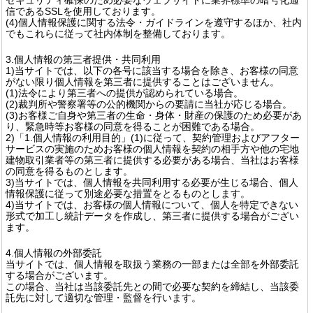
信であるSSLを使用しております。
(4)個人情報保護に関する法令・ガイドラインを遵守するほか、社内
でもこれらに従って社内体制を整備しております。
3.個人情報の第三者提供・共同利用
1)当サイトでは、以下の各号に該当する場合を除き、お客様の同意
がない限り個人情報を第三者に提供することはございません。
(1)法令により第三者への提供が認められている場合。
(2)裁判所や警察署等の公的機関からの要請に当社が応じる場合。
(3)お客様ご自身や第三者の生命・身体・財産の保護のため必要があ
り、緊急時等お客様の同意を得ることが困難である場合。
2)「1.個人情報の利用目的」(1)に従って、契約管理およびアフター
サービスの実施のためお客様の個人情報を契約の相手方や他の宅地
建物取引業者等の第三者に提供する必要がある場合、当社はお客様
の同意を得るものとします。
3)当サイトでは、個人情報を共同利用する必要が生じる場合、個人
情報保護に従って別途必要な措置をとるものとします。
4)当サイトでは、お客様の個人情報について、個人を特定できない
形式で加工し統計データを作成し、第三者に提供する場合がござい
ます。
4.個人情報の外部委託
当サイトでは、個人情報を取扱う業務の一部または全部を外部委託
する場合がございます。
この場合、当社は当該委託先との間で必要な契約を締結し、当該委
託先に対して適切な管理・監督を行います。