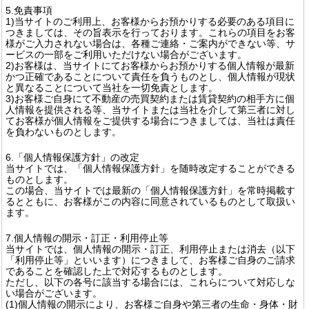
5.免責事項
1)当サイトのご利用上、お客様からお預かりする必要のある項目に
つきましては、その旨表示を行っております。これらの項目をお客
様がご入力されない場合は、各種ご連絡・ご案内ができない等、サ
ービスの一部をご利用いただけない場合がございます。
2)お客様は、当サイトにてお客様からお預かりする個人情報が最新
かつ正確であることについて責任を負うものとし、個人情報が現状
と異なることについて当社を一切免責とします。
3)お客様ご自身にて不動産の売買契約または賃貸契約の相手方に個
人情報を提供される等、当サイトまたは当社を介して第三者に対し
てお客様が個人情報をご提供する場合につきましては、当社は責任
を負わないものとします。
6.「個人情報保護方針」の改定
当サイトでは、「個人情報保護方針」を随時改定することができる
ものとします。
この場合、当サイトでは最新の「個人情報保護方針」を常時掲載す
るとともに、お客様がこの内容に同意されているものとして取扱い
ます。
7.個人情報の開示・訂正・利用停止等
当サイトでは、個人情報の開示・訂正、利用停止または消去（以下
「利用停止等」といいます）につきまして、お客様ご自身のご請求
であることを確認した上で対応するものとします。
ただし、以下の各号に該当する場合には、これらについて対応しな
い場合がございます。
(1)個人情報の開示により、お客様ご自身や第三者の生命・身体・財