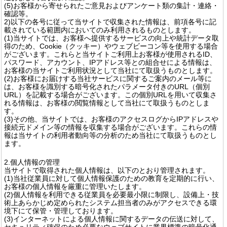
(5)お客様から寄せられたご意見およびアンケート類の集計・連絡・
確認等。
2)以下の各号に従って当サイトで収集された情報は、前項各号に記
載されている範囲内においてのみ利用されるものとします。
(1)当サイトでは、お客様へ提供するサービスの向上や統計データ取
得のため、Cookie（クッキー）やウェブビーコン等を使用する場合
がございます。これらと当サイトご利用上お客様が使用されるID、
パスワード、アカウント、IPアドレス等との組合せによる情報は、
お客様の当サイトご利用状況として当社にて取扱うものとします。
(2)お客様にお届けする当社サービスに関するご案内のメール等に
は、お客様を識別する暗号化されたパラメータ付きのURL（個別
URL）を記載する場合がございます。この個別URLを用いて収集さ
れる情報は、お客様の閲覧情報として当社にて取扱うものとしま
す。
(3)その他、当サイトでは、お客様のアクセスログからIPアドレスや
接続元ドメイン等の情報を収集する場合がございます。これらの情
報は当サイトの利用者動向等の分析のため当社にて取扱うものとし
ます。
2.個人情報の管理
当サイトで取得された個人情報は、以下のとおり管理されます。
(1)当社従業員に対して個人情報保護のための教育を定期的に行い、
お客様の個人情報を厳重に管理いたします。
(2)個人情報を利用できる従業員を必要最小限に制限し、設備上・技
術上あらかじめ定められたシステム担当者のみがアクセスできる環
境下にて保管・管理しております。
(3)インターネットによる個人情報に関するデータの伝送に対して、
セキュリティ確保のため必要なウェブサイトに業界標準の暗号化通