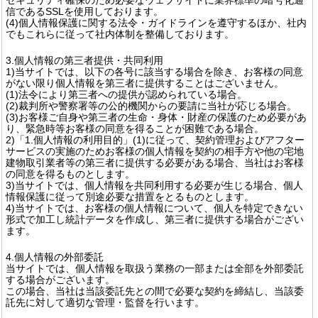
信であるSSLを使用しております。
(4)個人情報保護に関する法令・ガイドラインを遵守するほか、社内
でもこれらに従って社内体制を整備しております。
3.個人情報の第三者提供・共同利用
1)当サイトでは、以下の各号に該当する場合を除き、お客様の同意
がない限り個人情報を第三者に提供することはございません。
(1)法令により第三者への提供が認められている場合。
(2)裁判所や警察署等の公的機関からの要請に当社が応じる場合。
(3)お客様ご自身や第三者の生命・身体・財産の保護のため必要があ
り、緊急時等お客様の同意を得ることが困難である場合。
2)「1.個人情報の利用目的」(1)に従って、契約管理およびアフター
サービスの実施のためお客様の個人情報を契約の相手方や他の宅地
建物取引業者等の第三者に提供する必要がある場合、当社はお客様
の同意を得るものとします。
3)当サイトでは、個人情報を共同利用する必要が生じる場合、個人
情報保護に従って別途必要な措置をとるものとします。
4)当サイトでは、お客様の個人情報について、個人を特定できない
形式で加工し統計データを作成し、第三者に提供する場合がござい
ます。
4.個人情報の外部委託
当サイトでは、個人情報を取扱う業務の一部または全部を外部委託
する場合がございます。
この場合、当社は当該委託先との間で必要な契約を締結し、当該委
託先に対して適切な管理・監督を行います。