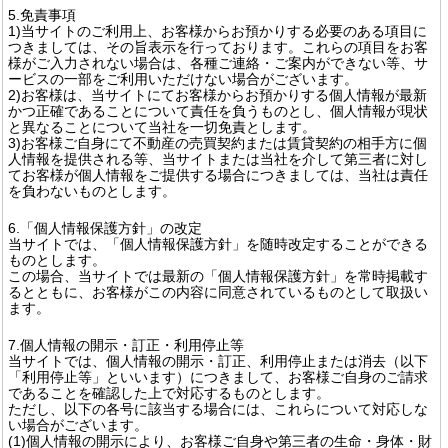
5.免責事項
1)当サイトのご利用上、お客様からお預かりする必要のある項目に
つきましては、その旨表示を行っております。これらの項目をお客
様がご入力されない場合は、各種ご連絡・ご案内ができない等、サ
ービスの一部をご利用いただけない場合がございます。
2)お客様は、当サイトにてお客様からお預かりする個人情報が最新
かつ正確であることについて責任を負うものとし、個人情報が現状
と異なることについて当社を一切免責とします。
3)お客様ご自身にて不動産の売買契約または賃貸契約の相手方に個
人情報を提供される等、当サイトまたは当社を介して第三者に対し
てお客様が個人情報をご提供する場合につきましては、当社は責任
を負わないものとします。
6.「個人情報保護方針」の改定
当サイトでは、「個人情報保護方針」を随時改定することができる
ものとします。
この場合、当サイトでは最新の「個人情報保護方針」を常時掲載す
るとともに、お客様がこの内容に同意されているものとして取扱い
ます。
7.個人情報の開示・訂正・利用停止等
当サイトでは、個人情報の開示・訂正、利用停止または消去（以下
「利用停止等」といいます）につきまして、お客様ご自身のご請求
であることを確認した上で対応するものとします。
ただし、以下の各号に該当する場合には、これらについて対応しな
い場合がございます。
(1)個人情報の開示により、お客様ご自身や第三者の生命・身体・財