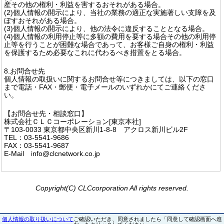
産その他の権利・利益を害するおそれがある場合。
(2)個人情報の開示により、当社の業務の適正な実施著しい支障を及
ぼすおそれがある場合。
(3)個人情報の開示により、他の法令に違反することとなる場合。
(4)個人情報の利用停止等に多額の費用を要する場合その他の利用停
止等を行うことが困難な場合であって、お客様ご自身の権利・利益
を保護するため必要なこれに代わるべき措置をとる場合。
8.お問合せ先
個人情報の取扱いに関するお問合せ等につきましては、以下の窓口
まで電話・FAX・郵便・電子メールのいずれかにてご連絡くださ
い。
【お問合せ先・相談窓口】
株式会社ＣＬＣコーポレーション[東京本社]
〒103-0033 東京都中央区新川1-8-8 アクロス新川ビル2F
TEL：03-5541-9686
FAX：03-5541-9687
E-Mail info@clcnetwork.co.jp
Copyright(C) CLCcorporation All rights reserved.
個人情報の取り扱いについて
ご確認いただき、同意されましたら「同意して確認画面へ進