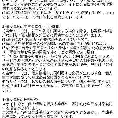
セキュリティ確保のため必要なウェブサイトに業界標準の暗号化通
信であるSSLを使用しております。
(4)個人情報保護に関する法令・ガイドラインを遵守するほか、社内
でもこれらに従って社内体制を整備しております。
3.個人情報の第三者提供・共同利用
1)当サイトでは、以下の各号に該当する場合を除き、お客様の同意
がない限り個人情報を第三者に提供することはございません。
(1)法令により第三者への提供が認められている場合。
(2)裁判所や警察署等の公的機関からの要請に当社が応じる場合。
(3)お客様ご自身や第三者の生命・身体・財産の保護のため必要があ
り、緊急時等お客様の同意を得ることが困難である場合。
2)「1.個人情報の利用目的」(1)に従って、契約管理およびアフター
サービスの実施のためお客様の個人情報を契約の相手方や他の宅地
建物取引業者等の第三者に提供する必要がある場合、当社はお客様
の同意を得るものとします。
3)当サイトでは、個人情報を共同利用する必要が生じる場合、個人
情報保護に従って別途必要な措置をとるものとします。
4)当サイトでは、お客様の個人情報について、個人を特定できない
形式で加工し統計データを作成し、第三者に提供する場合がござい
ます。
4.個人情報の外部委託
当サイトでは、個人情報を取扱う業務の一部または全部を外部委託
する場合がございます。
この場合、当社は当該委託先との間で必要な契約を締結し、当該委
託先に対して適切な管理・監督を行います。