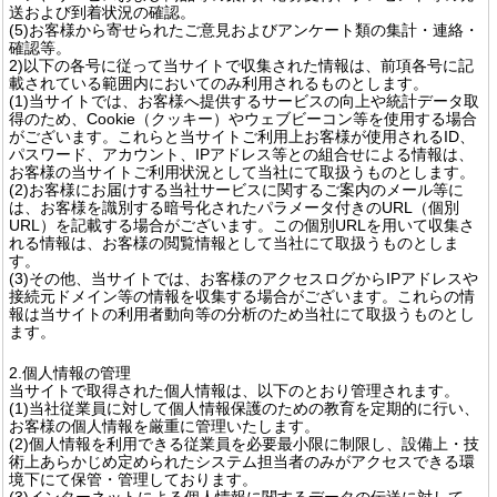
送および到着状況の確認。
(5)お客様から寄せられたご意見およびアンケート類の集計・連絡・
確認等。
2)以下の各号に従って当サイトで収集された情報は、前項各号に記
載されている範囲内においてのみ利用されるものとします。
(1)当サイトでは、お客様へ提供するサービスの向上や統計データ取
得のため、Cookie（クッキー）やウェブビーコン等を使用する場合
がございます。これらと当サイトご利用上お客様が使用されるID、
パスワード、アカウント、IPアドレス等との組合せによる情報は、
お客様の当サイトご利用状況として当社にて取扱うものとします。
(2)お客様にお届けする当社サービスに関するご案内のメール等に
は、お客様を識別する暗号化されたパラメータ付きのURL（個別
URL）を記載する場合がございます。この個別URLを用いて収集さ
れる情報は、お客様の閲覧情報として当社にて取扱うものとしま
す。
(3)その他、当サイトでは、お客様のアクセスログからIPアドレスや
接続元ドメイン等の情報を収集する場合がございます。これらの情
報は当サイトの利用者動向等の分析のため当社にて取扱うものとし
ます。
2.個人情報の管理
当サイトで取得された個人情報は、以下のとおり管理されます。
(1)当社従業員に対して個人情報保護のための教育を定期的に行い、
お客様の個人情報を厳重に管理いたします。
(2)個人情報を利用できる従業員を必要最小限に制限し、設備上・技
術上あらかじめ定められたシステム担当者のみがアクセスできる環
境下にて保管・管理しております。
(3)インターネットによる個人情報に関するデータの伝送に対して、