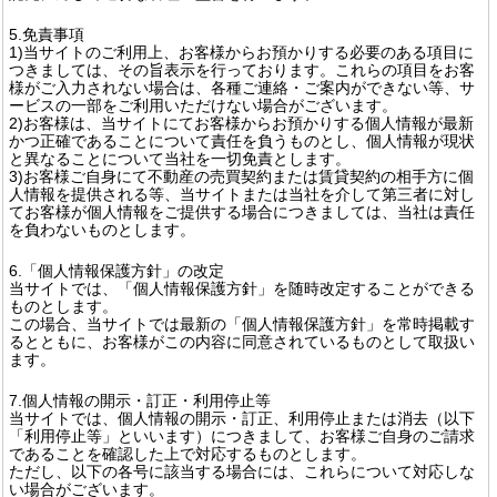
5.免責事項
1)当サイトのご利用上、お客様からお預かりする必要のある項目に
つきましては、その旨表示を行っております。これらの項目をお客
様がご入力されない場合は、各種ご連絡・ご案内ができない等、サ
ービスの一部をご利用いただけない場合がございます。
2)お客様は、当サイトにてお客様からお預かりする個人情報が最新
かつ正確であることについて責任を負うものとし、個人情報が現状
と異なることについて当社を一切免責とします。
3)お客様ご自身にて不動産の売買契約または賃貸契約の相手方に個
人情報を提供される等、当サイトまたは当社を介して第三者に対し
てお客様が個人情報をご提供する場合につきましては、当社は責任
を負わないものとします。
6.「個人情報保護方針」の改定
当サイトでは、「個人情報保護方針」を随時改定することができる
ものとします。
この場合、当サイトでは最新の「個人情報保護方針」を常時掲載す
るとともに、お客様がこの内容に同意されているものとして取扱い
ます。
7.個人情報の開示・訂正・利用停止等
当サイトでは、個人情報の開示・訂正、利用停止または消去（以下
「利用停止等」といいます）につきまして、お客様ご自身のご請求
であることを確認した上で対応するものとします。
ただし、以下の各号に該当する場合には、これらについて対応しな
い場合がございます。