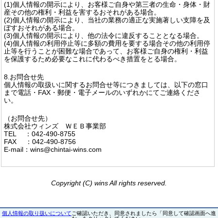
(1)個人情報の開示により、お客様ご自身や第三者の生命・身体・財
産その他の権利・利益を害するおそれがある場合。
(2)個人情報の開示により、当社の業務の適正な実施著しい支障を及
ぼすおそれがある場合。
(3)個人情報の開示により、他の法令に違反することとなる場合。
(4)個人情報の利用停止等に多額の費用を要する場合その他の利用停
止等を行うことが困難な場合であって、お客様ご自身の権利・利益
を保護するため必要なこれに代わるべき措置をとる場合。
8.お問合せ先
個人情報の取扱いに関するお問合せ等につきましては、以下の窓口
まで電話・FAX・郵便・電子メールのいずれかにてご連絡くださ
い。
（お問合せ先）
株式会社ウィンズ ＷＥＢ事業部
TEL ：042-490-8755
FAX ：042-490-8756
E-mail：wins@chintai-wins.com
Copyright (C) wins All rights reserved.
個人情報の取り扱いについて
ご確認いただき、同意されましたら「同意して確認画面へ進