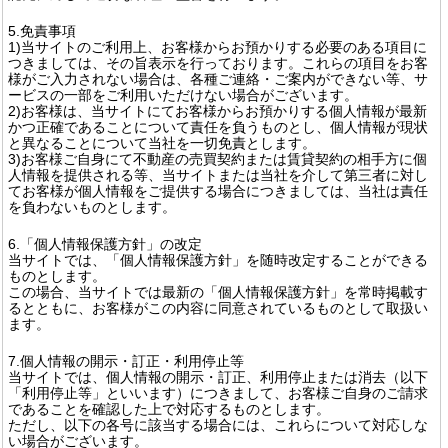
5.免責事項
1)当サイトのご利用上、お客様からお預かりする必要のある項目に
つきましては、その旨表示を行っております。これらの項目をお客
様がご入力されない場合は、各種ご連絡・ご案内ができない等、サ
ービスの一部をご利用いただけない場合がございます。
2)お客様は、当サイトにてお客様からお預かりする個人情報が最新
かつ正確であることについて責任を負うものとし、個人情報が現状
と異なることについて当社を一切免責とします。
3)お客様ご自身にて不動産の売買契約または賃貸契約の相手方に個
人情報を提供される等、当サイトまたは当社を介して第三者に対し
てお客様が個人情報をご提供する場合につきましては、当社は責任
を負わないものとします。
6.「個人情報保護方針」の改定
当サイトでは、「個人情報保護方針」を随時改定することができる
ものとします。
この場合、当サイトでは最新の「個人情報保護方針」を常時掲載す
るとともに、お客様がこの内容に同意されているものとして取扱い
ます。
7.個人情報の開示・訂正・利用停止等
当サイトでは、個人情報の開示・訂正、利用停止または消去（以下
「利用停止等」といいます）につきまして、お客様ご自身のご請求
であることを確認した上で対応するものとします。
ただし、以下の各号に該当する場合には、これらについて対応しな
い場合がございます。