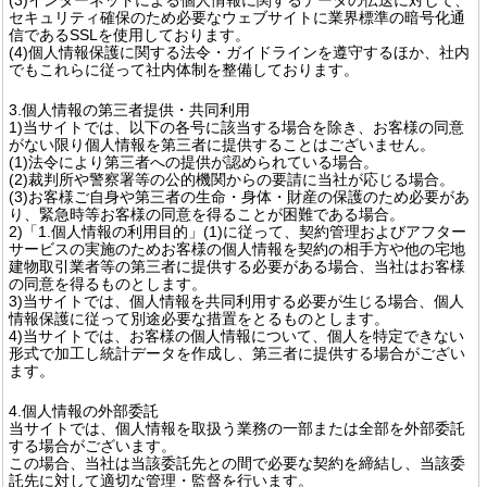
セキュリティ確保のため必要なウェブサイトに業界標準の暗号化通
信であるSSLを使用しております。
(4)個人情報保護に関する法令・ガイドラインを遵守するほか、社内
でもこれらに従って社内体制を整備しております。
3.個人情報の第三者提供・共同利用
1)当サイトでは、以下の各号に該当する場合を除き、お客様の同意
がない限り個人情報を第三者に提供することはございません。
(1)法令により第三者への提供が認められている場合。
(2)裁判所や警察署等の公的機関からの要請に当社が応じる場合。
(3)お客様ご自身や第三者の生命・身体・財産の保護のため必要があ
り、緊急時等お客様の同意を得ることが困難である場合。
2)「1.個人情報の利用目的」(1)に従って、契約管理およびアフター
サービスの実施のためお客様の個人情報を契約の相手方や他の宅地
建物取引業者等の第三者に提供する必要がある場合、当社はお客様
の同意を得るものとします。
3)当サイトでは、個人情報を共同利用する必要が生じる場合、個人
情報保護に従って別途必要な措置をとるものとします。
4)当サイトでは、お客様の個人情報について、個人を特定できない
形式で加工し統計データを作成し、第三者に提供する場合がござい
ます。
4.個人情報の外部委託
当サイトでは、個人情報を取扱う業務の一部または全部を外部委託
する場合がございます。
この場合、当社は当該委託先との間で必要な契約を締結し、当該委
託先に対して適切な管理・監督を行います。