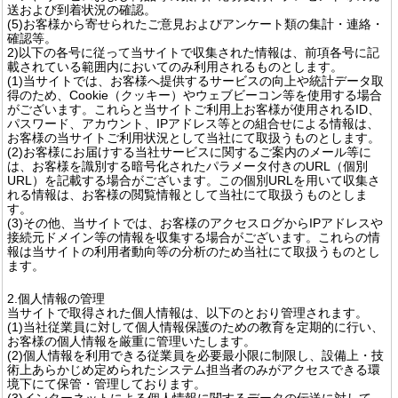
送および到着状況の確認。
(5)お客様から寄せられたご意見およびアンケート類の集計・連絡・
確認等。
2)以下の各号に従って当サイトで収集された情報は、前項各号に記
載されている範囲内においてのみ利用されるものとします。
(1)当サイトでは、お客様へ提供するサービスの向上や統計データ取
得のため、Cookie（クッキー）やウェブビーコン等を使用する場合
がございます。これらと当サイトご利用上お客様が使用されるID、
パスワード、アカウント、IPアドレス等との組合せによる情報は、
お客様の当サイトご利用状況として当社にて取扱うものとします。
(2)お客様にお届けする当社サービスに関するご案内のメール等に
は、お客様を識別する暗号化されたパラメータ付きのURL（個別
URL）を記載する場合がございます。この個別URLを用いて収集さ
れる情報は、お客様の閲覧情報として当社にて取扱うものとしま
す。
(3)その他、当サイトでは、お客様のアクセスログからIPアドレスや
接続元ドメイン等の情報を収集する場合がございます。これらの情
報は当サイトの利用者動向等の分析のため当社にて取扱うものとし
ます。
2.個人情報の管理
当サイトで取得された個人情報は、以下のとおり管理されます。
(1)当社従業員に対して個人情報保護のための教育を定期的に行い、
お客様の個人情報を厳重に管理いたします。
(2)個人情報を利用できる従業員を必要最小限に制限し、設備上・技
術上あらかじめ定められたシステム担当者のみがアクセスできる環
境下にて保管・管理しております。
(3)インターネットによる個人情報に関するデータの伝送に対して、