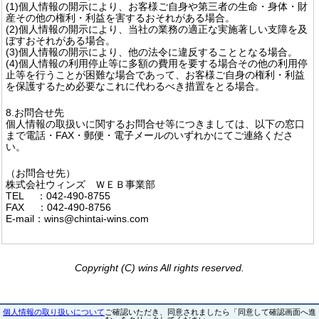
(1)個人情報の開示により、お客様ご自身や第三者の生命・身体・財
産その他の権利・利益を害するおそれがある場合。
(2)個人情報の開示により、当社の業務の適正な実施著しい支障を及
ぼすおそれがある場合。
(3)個人情報の開示により、他の法令に違反することとなる場合。
(4)個人情報の利用停止等に多額の費用を要する場合その他の利用停
止等を行うことが困難な場合であって、お客様ご自身の権利・利益
を保護するため必要なこれに代わるべき措置をとる場合。
8.お問合せ先
個人情報の取扱いに関するお問合せ等につきましては、以下の窓口
まで電話・FAX・郵便・電子メールのいずれかにてご連絡くださ
い。
（お問合せ先）
株式会社ウィンズ ＷＥＢ事業部
TEL ：042-490-8755
FAX ：042-490-8756
E-mail：wins@chintai-wins.com
Copyright (C) wins All rights reserved.
個人情報の取り扱いについて
ご確認いただき、同意されましたら「同意して確認画面へ進