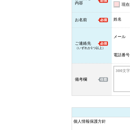
内容
現在
姓名
お名前
メール
ご連絡先
（いずれか1つ以上）
電話番号
備考欄
個人情報保護方針