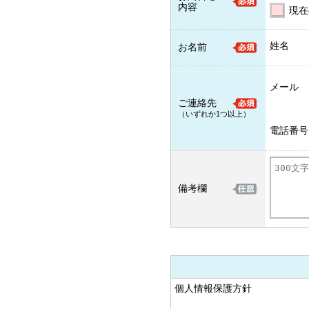
内容
現在
姓名
お名前
メール
ご連絡先
（いずれか1つ以上）
電話番号
備考欄
個人情報保護方針