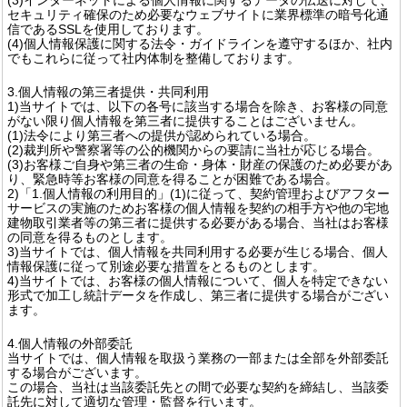
セキュリティ確保のため必要なウェブサイトに業界標準の暗号化通
信であるSSLを使用しております。
(4)個人情報保護に関する法令・ガイドラインを遵守するほか、社内
でもこれらに従って社内体制を整備しております。
3.個人情報の第三者提供・共同利用
1)当サイトでは、以下の各号に該当する場合を除き、お客様の同意
がない限り個人情報を第三者に提供することはございません。
(1)法令により第三者への提供が認められている場合。
(2)裁判所や警察署等の公的機関からの要請に当社が応じる場合。
(3)お客様ご自身や第三者の生命・身体・財産の保護のため必要があ
り、緊急時等お客様の同意を得ることが困難である場合。
2)「1.個人情報の利用目的」(1)に従って、契約管理およびアフター
サービスの実施のためお客様の個人情報を契約の相手方や他の宅地
建物取引業者等の第三者に提供する必要がある場合、当社はお客様
の同意を得るものとします。
3)当サイトでは、個人情報を共同利用する必要が生じる場合、個人
情報保護に従って別途必要な措置をとるものとします。
4)当サイトでは、お客様の個人情報について、個人を特定できない
形式で加工し統計データを作成し、第三者に提供する場合がござい
ます。
4.個人情報の外部委託
当サイトでは、個人情報を取扱う業務の一部または全部を外部委託
する場合がございます。
この場合、当社は当該委託先との間で必要な契約を締結し、当該委
託先に対して適切な管理・監督を行います。