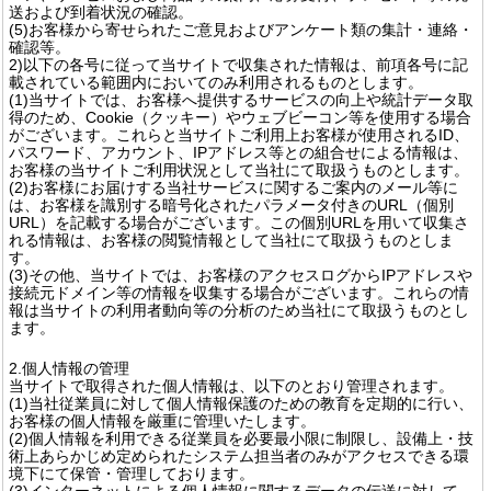
送および到着状況の確認。
(5)お客様から寄せられたご意見およびアンケート類の集計・連絡・
確認等。
2)以下の各号に従って当サイトで収集された情報は、前項各号に記
載されている範囲内においてのみ利用されるものとします。
(1)当サイトでは、お客様へ提供するサービスの向上や統計データ取
得のため、Cookie（クッキー）やウェブビーコン等を使用する場合
がございます。これらと当サイトご利用上お客様が使用されるID、
パスワード、アカウント、IPアドレス等との組合せによる情報は、
お客様の当サイトご利用状況として当社にて取扱うものとします。
(2)お客様にお届けする当社サービスに関するご案内のメール等に
は、お客様を識別する暗号化されたパラメータ付きのURL（個別
URL）を記載する場合がございます。この個別URLを用いて収集さ
れる情報は、お客様の閲覧情報として当社にて取扱うものとしま
す。
(3)その他、当サイトでは、お客様のアクセスログからIPアドレスや
接続元ドメイン等の情報を収集する場合がございます。これらの情
報は当サイトの利用者動向等の分析のため当社にて取扱うものとし
ます。
2.個人情報の管理
当サイトで取得された個人情報は、以下のとおり管理されます。
(1)当社従業員に対して個人情報保護のための教育を定期的に行い、
お客様の個人情報を厳重に管理いたします。
(2)個人情報を利用できる従業員を必要最小限に制限し、設備上・技
術上あらかじめ定められたシステム担当者のみがアクセスできる環
境下にて保管・管理しております。
(3)インターネットによる個人情報に関するデータの伝送に対して、