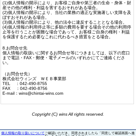
(1)個人情報の開示により、お客様ご自身や第三者の生命・身体・財
産その他の権利・利益を害するおそれがある場合。
(2)個人情報の開示により、当社の業務の適正な実施著しい支障を及
ぼすおそれがある場合。
(3)個人情報の開示により、他の法令に違反することとなる場合。
(4)個人情報の利用停止等に多額の費用を要する場合その他の利用停
止等を行うことが困難な場合であって、お客様ご自身の権利・利益
を保護するため必要なこれに代わるべき措置をとる場合。
8.お問合せ先
個人情報の取扱いに関するお問合せ等につきましては、以下の窓口
まで電話・FAX・郵便・電子メールのいずれかにてご連絡くださ
い。
（お問合せ先）
株式会社ウィンズ ＷＥＢ事業部
TEL ：042-490-8755
FAX ：042-490-8756
E-mail：wins@chintai-wins.com
Copyright (C) wins All rights reserved.
個人情報の取り扱いについて
ご確認いただき、同意されましたら「同意して確認画面へ進