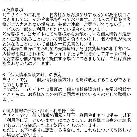
5.免責事項
1)当サイトのご利用上、お客様からお預かりする必要のある項目に
つきましては、その旨表示を行っております。これらの項目をお客
様がご入力されない場合は、各種ご連絡・ご案内ができない等、サ
ービスの一部をご利用いただけない場合がございます。
2)お客様は、当サイトにてお客様からお預かりする個人情報が最新
かつ正確であることについて責任を負うものとし、個人情報が現状
と異なることについて当社を一切免責とします。
3)お客様ご自身にて不動産の売買契約または賃貸契約の相手方に個
人情報を提供される等、当サイトまたは当社を介して第三者に対し
てお客様が個人情報をご提供する場合につきましては、当社は責任
を負わないものとします。
6.「個人情報保護方針」の改定
当サイトでは、「個人情報保護方針」を随時改定することができる
ものとします。
この場合、当サイトでは最新の「個人情報保護方針」を常時掲載す
るとともに、お客様がこの内容に同意されているものとして取扱い
ます。
7.個人情報の開示・訂正・利用停止等
当サイトでは、個人情報の開示・訂正、利用停止または消去（以下
「利用停止等」といいます）につきまして、お客様ご自身のご請求
であることを確認した上で対応するものとします。
ただし、以下の各号に該当する場合には、これらについて対応しな
い場合がございます。