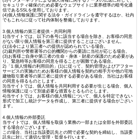
セキュリティ確保のため必要なウェブサイトに業界標準の暗号化通
信であるSSLを使用しております。
(4)個人情報保護に関する法令・ガイドラインを遵守するほか、社内
でもこれらに従って社内体制を整備しております。
3.個人情報の第三者提供・共同利用
1)当サイトでは、以下の各号に該当する場合を除き、お客様の同意
がない限り個人情報を第三者に提供することはございません。
(1)法令により第三者への提供が認められている場合。
(2)裁判所や警察署等の公的機関からの要請に当社が応じる場合。
(3)お客様ご自身や第三者の生命・身体・財産の保護のため必要があ
り、緊急時等お客様の同意を得ることが困難である場合。
2)「1.個人情報の利用目的」(1)に従って、契約管理およびアフター
サービスの実施のためお客様の個人情報を契約の相手方や他の宅地
建物取引業者等の第三者に提供する必要がある場合、当社はお客様
の同意を得るものとします。
3)当サイトでは、個人情報を共同利用する必要が生じる場合、個人
情報保護に従って別途必要な措置をとるものとします。
4)当サイトでは、お客様の個人情報について、個人を特定できない
形式で加工し統計データを作成し、第三者に提供する場合がござい
ます。
4.個人情報の外部委託
当サイトでは、個人情報を取扱う業務の一部または全部を外部委託
する場合がございます。
この場合、当社は当該委託先との間で必要な契約を締結し、当該委
託先に対して適切な管理・監督を行います。