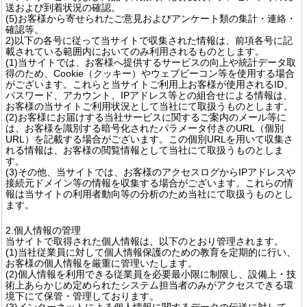
送および到着状況の確認。
(5)お客様から寄せられたご意見およびアンケート類の集計・連絡・
確認等。
2)以下の各号に従って当サイトで収集された情報は、前項各号に記
載されている範囲内においてのみ利用されるものとします。
(1)当サイトでは、お客様へ提供するサービスの向上や統計データ取
得のため、Cookie（クッキー）やウェブビーコン等を使用する場合
がございます。これらと当サイトご利用上お客様が使用されるID、
パスワード、アカウント、IPアドレス等との組合せによる情報は、
お客様の当サイトご利用状況として当社にて取扱うものとします。
(2)お客様にお届けする当社サービスに関するご案内のメール等に
は、お客様を識別する暗号化されたパラメータ付きのURL（個別
URL）を記載する場合がございます。この個別URLを用いて収集さ
れる情報は、お客様の閲覧情報として当社にて取扱うものとしま
す。
(3)その他、当サイトでは、お客様のアクセスログからIPアドレスや
接続元ドメイン等の情報を収集する場合がございます。これらの情
報は当サイトの利用者動向等の分析のため当社にて取扱うものとし
ます。
2.個人情報の管理
当サイトで取得された個人情報は、以下のとおり管理されます。
(1)当社従業員に対して個人情報保護のための教育を定期的に行い、
お客様の個人情報を厳重に管理いたします。
(2)個人情報を利用できる従業員を必要最小限に制限し、設備上・技
術上あらかじめ定められたシステム担当者のみがアクセスできる環
境下にて保管・管理しております。
(3)インターネットによる個人情報に関するデータの伝送に対して、