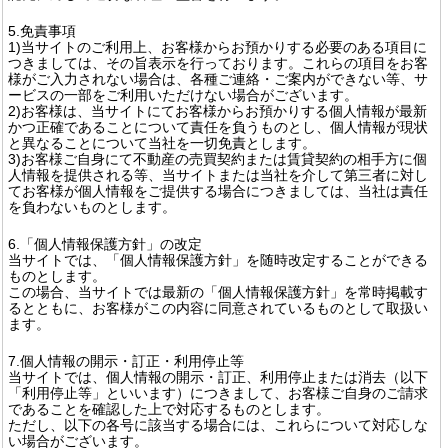
5.免責事項
1)当サイトのご利用上、お客様からお預かりする必要のある項目に
つきましては、その旨表示を行っております。これらの項目をお客
様がご入力されない場合は、各種ご連絡・ご案内ができない等、サ
ービスの一部をご利用いただけない場合がございます。
2)お客様は、当サイトにてお客様からお預かりする個人情報が最新
かつ正確であることについて責任を負うものとし、個人情報が現状
と異なることについて当社を一切免責とします。
3)お客様ご自身にて不動産の売買契約または賃貸契約の相手方に個
人情報を提供される等、当サイトまたは当社を介して第三者に対し
てお客様が個人情報をご提供する場合につきましては、当社は責任
を負わないものとします。
6.「個人情報保護方針」の改定
当サイトでは、「個人情報保護方針」を随時改定することができる
ものとします。
この場合、当サイトでは最新の「個人情報保護方針」を常時掲載す
るとともに、お客様がこの内容に同意されているものとして取扱い
ます。
7.個人情報の開示・訂正・利用停止等
当サイトでは、個人情報の開示・訂正、利用停止または消去（以下
「利用停止等」といいます）につきまして、お客様ご自身のご請求
であることを確認した上で対応するものとします。
ただし、以下の各号に該当する場合には、これらについて対応しな
い場合がございます。