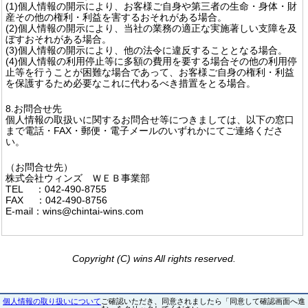
(1)個人情報の開示により、お客様ご自身や第三者の生命・身体・財
産その他の権利・利益を害するおそれがある場合。
(2)個人情報の開示により、当社の業務の適正な実施著しい支障を及
ぼすおそれがある場合。
(3)個人情報の開示により、他の法令に違反することとなる場合。
(4)個人情報の利用停止等に多額の費用を要する場合その他の利用停
止等を行うことが困難な場合であって、お客様ご自身の権利・利益
を保護するため必要なこれに代わるべき措置をとる場合。
8.お問合せ先
個人情報の取扱いに関するお問合せ等につきましては、以下の窓口
まで電話・FAX・郵便・電子メールのいずれかにてご連絡くださ
い。
（お問合せ先）
株式会社ウィンズ ＷＥＢ事業部
TEL ：042-490-8755
FAX ：042-490-8756
E-mail：wins@chintai-wins.com
Copyright (C) wins All rights reserved.
個人情報の取り扱いについて
ご確認いただき、同意されましたら「同意して確認画面へ進