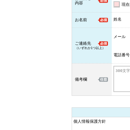
内容
現在
姓名
お名前
メール
ご連絡先
（いずれか1つ以上）
電話番号
備考欄
個人情報保護方針