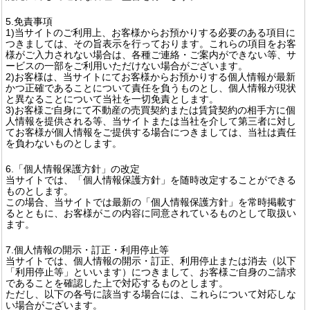
5.免責事項
1)当サイトのご利用上、お客様からお預かりする必要のある項目に
つきましては、その旨表示を行っております。これらの項目をお客
様がご入力されない場合は、各種ご連絡・ご案内ができない等、サ
ービスの一部をご利用いただけない場合がございます。
2)お客様は、当サイトにてお客様からお預かりする個人情報が最新
かつ正確であることについて責任を負うものとし、個人情報が現状
と異なることについて当社を一切免責とします。
3)お客様ご自身にて不動産の売買契約または賃貸契約の相手方に個
人情報を提供される等、当サイトまたは当社を介して第三者に対し
てお客様が個人情報をご提供する場合につきましては、当社は責任
を負わないものとします。
6.「個人情報保護方針」の改定
当サイトでは、「個人情報保護方針」を随時改定することができる
ものとします。
この場合、当サイトでは最新の「個人情報保護方針」を常時掲載す
るとともに、お客様がこの内容に同意されているものとして取扱い
ます。
7.個人情報の開示・訂正・利用停止等
当サイトでは、個人情報の開示・訂正、利用停止または消去（以下
「利用停止等」といいます）につきまして、お客様ご自身のご請求
であることを確認した上で対応するものとします。
ただし、以下の各号に該当する場合には、これらについて対応しな
い場合がございます。