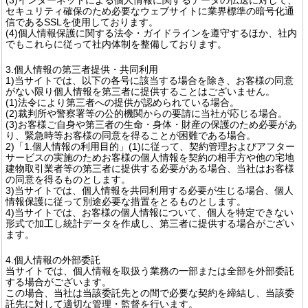
セキュリティ確保のため必要なウェブサイトに業界標準の暗号化通
信であるSSLを使用しております。
(4)個人情報保護に関する法令・ガイドラインを遵守するほか、社内
でもこれらに従って社内体制を整備しております。
3.個人情報の第三者提供・共同利用
1)当サイトでは、以下の各号に該当する場合を除き、お客様の同意
がない限り個人情報を第三者に提供することはございません。
(1)法令により第三者への提供が認められている場合。
(2)裁判所や警察署等の公的機関からの要請に当社が応じる場合。
(3)お客様ご自身や第三者の生命・身体・財産の保護のため必要があ
り、緊急時等お客様の同意を得ることが困難である場合。
2)「1.個人情報の利用目的」(1)に従って、契約管理およびアフター
サービスの実施のためお客様の個人情報を契約の相手方や他の宅地
建物取引業者等の第三者に提供する必要がある場合、当社はお客様
の同意を得るものとします。
3)当サイトでは、個人情報を共同利用する必要が生じる場合、個人
情報保護に従って別途必要な措置をとるものとします。
4)当サイトでは、お客様の個人情報について、個人を特定できない
形式で加工し統計データを作成し、第三者に提供する場合がござい
ます。
4.個人情報の外部委託
当サイトでは、個人情報を取扱う業務の一部または全部を外部委託
する場合がございます。
この場合、当社は当該委託先との間で必要な契約を締結し、当該委
託先に対して適切な管理・監督を行います。