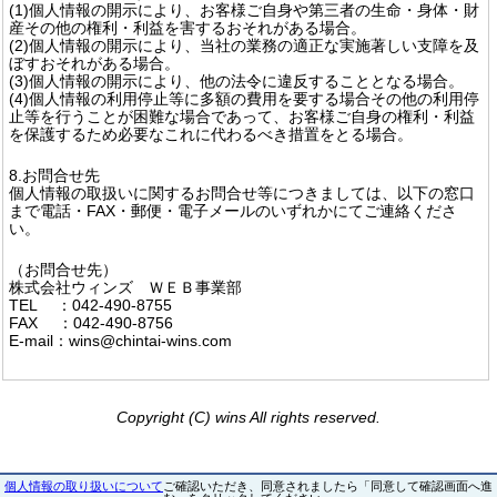
(1)個人情報の開示により、お客様ご自身や第三者の生命・身体・財
産その他の権利・利益を害するおそれがある場合。
(2)個人情報の開示により、当社の業務の適正な実施著しい支障を及
ぼすおそれがある場合。
(3)個人情報の開示により、他の法令に違反することとなる場合。
(4)個人情報の利用停止等に多額の費用を要する場合その他の利用停
止等を行うことが困難な場合であって、お客様ご自身の権利・利益
を保護するため必要なこれに代わるべき措置をとる場合。
8.お問合せ先
個人情報の取扱いに関するお問合せ等につきましては、以下の窓口
まで電話・FAX・郵便・電子メールのいずれかにてご連絡くださ
い。
（お問合せ先）
株式会社ウィンズ ＷＥＢ事業部
TEL ：042-490-8755
FAX ：042-490-8756
E-mail：wins@chintai-wins.com
Copyright (C) wins All rights reserved.
個人情報の取り扱いについて
ご確認いただき、同意されましたら「同意して確認画面へ進