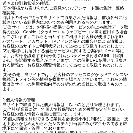
送および到着状況の確認。
(5)お客様から寄せられたご意見およびアンケート類の集計・連絡・
確認等。
2)以下の各号に従って当サイトで収集された情報は、前項各号に記
載されている範囲内においてのみ利用されるものとします。
(1)当サイトでは、お客様へ提供するサービスの向上や統計データ取
得のため、Cookie（クッキー）やウェブビーコン等を使用する場合
がございます。これらと当サイトご利用上お客様が使用されるID、
パスワード、アカウント、IPアドレス等との組合せによる情報は、
お客様の当サイトご利用状況として当社にて取扱うものとします。
(2)お客様にお届けする当社サービスに関するご案内のメール等に
は、お客様を識別する暗号化されたパラメータ付きのURL（個別
URL）を記載する場合がございます。この個別URLを用いて収集さ
れる情報は、お客様の閲覧情報として当社にて取扱うものとしま
す。
(3)その他、当サイトでは、お客様のアクセスログからIPアドレスや
接続元ドメイン等の情報を収集する場合がございます。これらの情
報は当サイトの利用者動向等の分析のため当社にて取扱うものとし
ます。
2.個人情報の管理
当サイトで取得された個人情報は、以下のとおり管理されます。
(1)当社従業員に対して個人情報保護のための教育を定期的に行い、
お客様の個人情報を厳重に管理いたします。
(2)個人情報を利用できる従業員を必要最小限に制限し、設備上・技
術上あらかじめ定められたシステム担当者のみがアクセスできる環
境下にて保管・管理しております。
(3)インターネットによる個人情報に関するデータの伝送に対して、