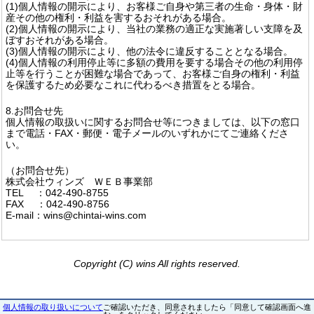
(1)個人情報の開示により、お客様ご自身や第三者の生命・身体・財
産その他の権利・利益を害するおそれがある場合。
(2)個人情報の開示により、当社の業務の適正な実施著しい支障を及
ぼすおそれがある場合。
(3)個人情報の開示により、他の法令に違反することとなる場合。
(4)個人情報の利用停止等に多額の費用を要する場合その他の利用停
止等を行うことが困難な場合であって、お客様ご自身の権利・利益
を保護するため必要なこれに代わるべき措置をとる場合。
8.お問合せ先
個人情報の取扱いに関するお問合せ等につきましては、以下の窓口
まで電話・FAX・郵便・電子メールのいずれかにてご連絡くださ
い。
（お問合せ先）
株式会社ウィンズ ＷＥＢ事業部
TEL ：042-490-8755
FAX ：042-490-8756
E-mail：wins@chintai-wins.com
Copyright (C) wins All rights reserved.
個人情報の取り扱いについて
ご確認いただき、同意されましたら「同意して確認画面へ進