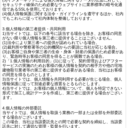
セキュリティ確保のため必要なウェブサイトに業界標準の暗号化通
信であるSSLを使用しております。
(4)個人情報保護に関する法令・ガイドラインを遵守するほか、社内
でもこれらに従って社内体制を整備しております。
3.個人情報の第三者提供・共同利用
1)当サイトでは、以下の各号に該当する場合を除き、お客様の同意
がない限り個人情報を第三者に提供することはございません。
(1)法令により第三者への提供が認められている場合。
(2)裁判所や警察署等の公的機関からの要請に当社が応じる場合。
(3)お客様ご自身や第三者の生命・身体・財産の保護のため必要があ
り、緊急時等お客様の同意を得ることが困難である場合。
2)「1.個人情報の利用目的」(1)に従って、契約管理およびアフター
サービスの実施のためお客様の個人情報を契約の相手方や他の宅地
建物取引業者等の第三者に提供する必要がある場合、当社はお客様
の同意を得るものとします。
3)当サイトでは、個人情報を共同利用する必要が生じる場合、個人
情報保護に従って別途必要な措置をとるものとします。
4)当サイトでは、お客様の個人情報について、個人を特定できない
形式で加工し統計データを作成し、第三者に提供する場合がござい
ます。
4.個人情報の外部委託
当サイトでは、個人情報を取扱う業務の一部または全部を外部委託
する場合がございます。
この場合、当社は当該委託先との間で必要な契約を締結し、当該委
託先に対して適切な管理・監督を行います。