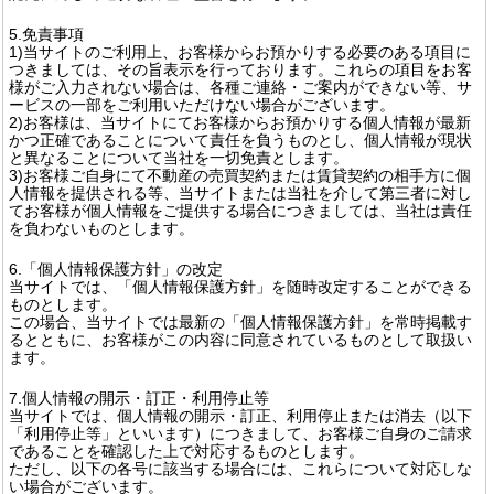
5.免責事項
1)当サイトのご利用上、お客様からお預かりする必要のある項目に
つきましては、その旨表示を行っております。これらの項目をお客
様がご入力されない場合は、各種ご連絡・ご案内ができない等、サ
ービスの一部をご利用いただけない場合がございます。
2)お客様は、当サイトにてお客様からお預かりする個人情報が最新
かつ正確であることについて責任を負うものとし、個人情報が現状
と異なることについて当社を一切免責とします。
3)お客様ご自身にて不動産の売買契約または賃貸契約の相手方に個
人情報を提供される等、当サイトまたは当社を介して第三者に対し
てお客様が個人情報をご提供する場合につきましては、当社は責任
を負わないものとします。
6.「個人情報保護方針」の改定
当サイトでは、「個人情報保護方針」を随時改定することができる
ものとします。
この場合、当サイトでは最新の「個人情報保護方針」を常時掲載す
るとともに、お客様がこの内容に同意されているものとして取扱い
ます。
7.個人情報の開示・訂正・利用停止等
当サイトでは、個人情報の開示・訂正、利用停止または消去（以下
「利用停止等」といいます）につきまして、お客様ご自身のご請求
であることを確認した上で対応するものとします。
ただし、以下の各号に該当する場合には、これらについて対応しな
い場合がございます。