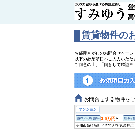
賃貸物件の
お部屋さがしのお問合せページ
以下の必須項目へご入力いただ
ご同意の上、「同意して確認画
お問合せする物件を
マンション
3.6万円
/
-
賃料/管理費等
高知市高須新町
とさでん後免線 県