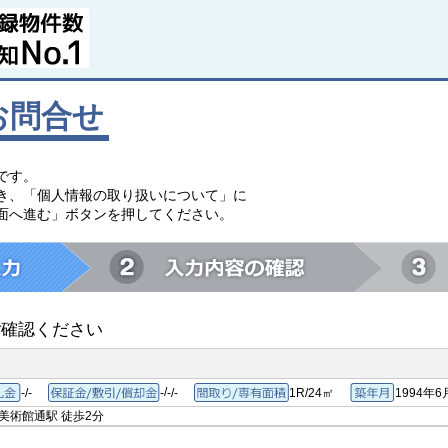
お問合せ
です。
き、「個人情報の取り扱いについて」に
面へ進む」ボタンを押してください。
ご確認ください
/
-/-
-
-/-
1R/24㎡
1994年6
敷金/礼金
保証金/敷引/償却金
間取り/専有面積
築年月
立美術館通駅
徒歩2分