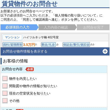
賃貸物件のお問合せ
お部屋さがしのお問合せページです。
以下の必須項目へご入力いただき、「個人情報の取り扱いについて」に
ご同意の上、「同意して確認画面へ進む」ボタンを押してください。
必須項目の入力
入力内容の確認
お問合せ完了
マンション
ハイツルネッサ楠 402号室
3.5万円
/
/
-
-/-
-
-/-
賃料/管理費等
敷金/礼金
保証金/敷
1R/19.8㎡
1993年3月
間取り/専有面積
築年月
お問合せ物件情報を表示する
高知市上町
とさでん後免線 枡形駅
徒歩2分
お客様の情報
お問合せ内容
物件を内見したい
間取図や物件の情報が知りたい
現在の空室状況を知りたい
その他