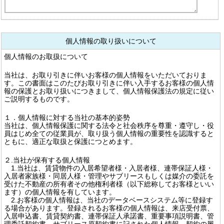
個人情報の取り扱いについて
個人情報のお取扱について
当社は、お取り引きに伴いお客様の個人情報をいただいておりま
す。この書面はこのたびお取り引きに伴い入手するお客様の個人情
報の保護とお取り扱いにつきまして、個人情報保護法の規定に従い
ご説明するものです。
１．個人情報に対する当社の基本的姿勢
当社は、個人情報保護に関する法令と社会秩序を尊重・遵守し・役
員はじめ全ての従業員が、取り扱う個人情報の重要性を認識すると
ともに、適正な取扱と保護につとめます。
２.当社が保有する個人情報
1.当社は、賃貸物件の入居希望者様・入居者様、連帯保証人様・
入居者家族様・同居人様・管理やサブリースもしくは媒介の委託を
受けた不動産の所有者その他権利者様（以下総称してお客様といい
ます）の個人情報を有しています。
2.お客様の個人情報は、当社のデータベースシステム等に登録す
る場合があります。登録されるお客様の個人情報は、来店受付票、
入居申込書、賃貸契約書、連帯保証人承諾書、重要事項説明書、管
理委託契約書、サブリース原契約書に記された個人情報、契約の履