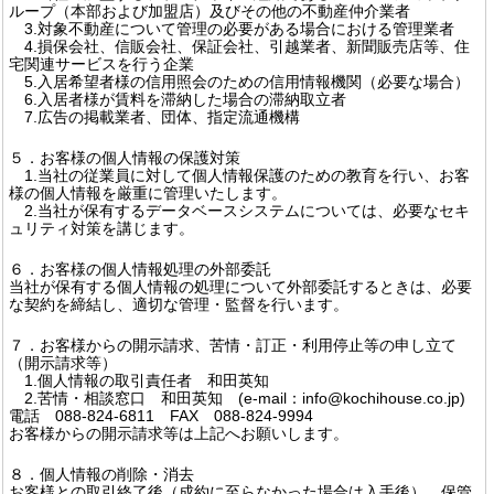
ループ（本部および加盟店）及びその他の不動産仲介業者
3.対象不動産について管理の必要がある場合における管理業者
4.損保会社、信販会社、保証会社、引越業者、新聞販売店等、住
宅関連サービスを行う企業
5.入居希望者様の信用照会のための信用情報機関（必要な場合）
6.入居者様が賃料を滞納した場合の滞納取立者
7.広告の掲載業者、団体、指定流通機構
５．お客様の個人情報の保護対策
1.当社の従業員に対して個人情報保護のための教育を行い、お客
様の個人情報を厳重に管理いたします。
2.当社が保有するデータベースシステムについては、必要なセキ
ュリティ対策を講じます。
６．お客様の個人情報処理の外部委託
当社が保有する個人情報の処理について外部委託するときは、必要
な契約を締結し、適切な管理・監督を行います。
７．お客様からの開示請求、苦情・訂正・利用停止等の申し立て
（開示請求等）
1.個人情報の取引責任者 和田英知
2.苦情・相談窓口 和田英知 (e-mail：info@kochihouse.co.jp)
電話 088-824-6811 FAX 088-824-9994
お客様からの開示請求等は上記へお願いします。
８．個人情報の削除・消去
お客様との取引終了後（成約に至らなかった場合は入手後）、保管