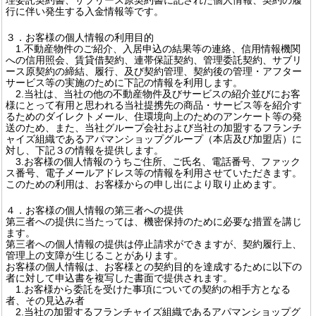
行に伴い発生する入金情報等です。
３．お客様の個人情報の利用目的
1.不動産物件のご紹介、入居申込の結果等の連絡、信用情報機関
への信用照会、賃貸借契約、連帯保証契約、管理委託契約、サブリ
ース原契約の締結、履行、及び契約管理、契約後の管理・アフター
サービス等の実施のために下記の情報を利用します。
2.当社は、当社の他の不動産物件及びサービスの紹介並びにお客
様にとって有用と思われる当社提携先の商品・サービス等を紹介す
るためのダイレクトメール、住環境向上のためのアンケート等の発
送のため、また、当社グループ会社および当社の加盟するフランチ
ャイズ組織であるアパマンショップグループ（本店及び加盟店）に
対し、下記３の情報を提供します。
3.お客様の個人情報のうちご住所、ご氏名、電話番号、ファック
ス番号、電子メールアドレス等の情報を利用させていただきます。
このための利用は、お客様からの申し出により取り止めます。
４．お客様の個人情報の第三者への提供
第三者への提供に当たっては、機密保持のために必要な措置を講じ
ます。
第三者への個人情報の提供は停止請求ができますが、契約履行上、
管理上の支障が生じることがあります。
お客様の個人情報は、お客様との契約目的を達成するために以下の
者に対して申込書を複写した書面で提供されます。
1.お客様から委託を受けた事項についての契約の相手方となる
者、その見込み者
2.当社の加盟するフランチャイズ組織であるアパマンショップグ