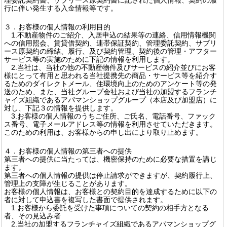
行に伴い発生する入金情報等です。
３．お客様の個人情報の利用目的
1.不動産物件のご紹介、入居申込の結果等の連絡、信用情報機関
への信用照会、賃貸借契約、連帯保証契約、管理委託契約、サブリ
ース原契約の締結、履行、及び契約管理、契約後の管理・アフター
サービス等の実施のために下記の情報を利用します。
2.当社は、当社の他の不動産物件及びサービスの紹介並びにお客
様にとって有用と思われる当社提携先の商品・サービス等を紹介す
るためのダイレクトメール、住環境向上のためのアンケート等の発
送のため、また、当社グループ会社および当社の加盟するフランチ
ャイズ組織であるアパマンショップグループ（本店及び加盟店）に
対し、下記３の情報を提供します。
3.お客様の個人情報のうちご住所、ご氏名、電話番号、ファック
ス番号、電子メールアドレス等の情報を利用させていただきます。
このための利用は、お客様からの申し出により取り止めます。
４．お客様の個人情報の第三者への提供
第三者への提供に当たっては、機密保持のために必要な措置を講じ
ます。
第三者への個人情報の提供は停止請求ができますが、契約履行上、
管理上の支障が生じることがあります。
お客様の個人情報は、お客様との契約目的を達成するために以下の
者に対して申込書を複写した書面で提供されます。
1.お客様から委託を受けた事項についての契約の相手方となる
者、その見込み者
2.当社の加盟するフランチャイズ組織であるアパマンショップグ