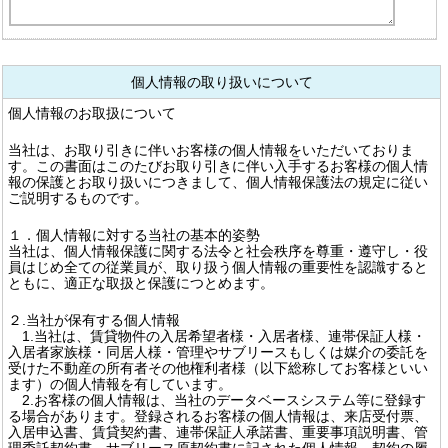
個人情報の取り扱いについて
個人情報のお取扱について
当社は、お取り引きに伴いお客様の個人情報をいただいておりま
す。この書面はこのたびお取り引きに伴い入手するお客様の個人情
報の保護とお取り扱いにつきまして、個人情報保護法の規定に従い
ご説明するものです。
１．個人情報に対する当社の基本的姿勢
当社は、個人情報保護に関する法令と社会秩序を尊重・遵守し・役
員はじめ全ての従業員が、取り扱う個人情報の重要性を認識すると
ともに、適正な取扱と保護につとめます。
２.当社が保有する個人情報
1.当社は、賃貸物件の入居希望者様・入居者様、連帯保証人様・
入居者家族様・同居人様・管理やサブリースもしくは媒介の委託を
受けた不動産の所有者その他権利者様（以下総称してお客様といい
ます）の個人情報を有しています。
2.お客様の個人情報は、当社のデータベースシステム等に登録す
る場合があります。登録されるお客様の個人情報は、来店受付票、
入居申込書、賃貸契約書、連帯保証人承諾書、重要事項説明書、管
理委託契約書、サブリース原契約書に記された個人情報、契約の履