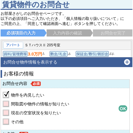
賃貸物件のお問合せ
お部屋さがしのお問合せページです。
以下の必須項目へご入力いただき、「個人情報の取り扱いについて」に
ご同意の上、「同意して確認画面へ進む」ボタンを押してください。
必須項目の入力
入力内容の確認
お問合せ完了
アパート
ＳＴハウスⅡ 205号室
3.0万円
/
/
-
-/-
-
-/-
賃料/管理費等
敷金/礼金
保証金/敷
1K/23.1㎡
1991年11月
間取り/専有面積
築年月
お問合せ物件情報を表示する
高知市潮新町
とさでん交通桟橋線 桟橋通一丁目駅
徒歩6分
お客様の情報
お問合せ内容
物件を内見したい
間取図や物件の情報が知りたい
現在の空室状況を知りたい
その他