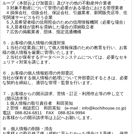
ループ（本部および加盟店）及びその他の不動産仲介業者
3.対象不動産について管理の必要がある場合における管理業者
4.損保会社、信販会社、保証会社、引越業者、新聞販売店等、住
宅関連サービスを行う企業
5.入居希望者様の信用照会のための信用情報機関（必要な場合）
6.入居者様が賃料を滞納した場合の滞納取立者
7.広告の掲載業者、団体、指定流通機構
５．お客様の個人情報の保護対策
1.当社の従業員に対して個人情報保護のための教育を行い、お客
様の個人情報を厳重に管理いたします。
2.当社が保有するデータベースシステムについては、必要なセキ
ュリティ対策を講じます。
６．お客様の個人情報処理の外部委託
当社が保有する個人情報の処理について外部委託するときは、必要
な契約を締結し、適切な管理・監督を行います。
７．お客様からの開示請求、苦情・訂正・利用停止等の申し立て
（開示請求等）
1.個人情報の取引責任者 和田英知
2.苦情・相談窓口 和田英知 (e-mail：info@kochihouse.co.jp)
電話 088-824-6811 FAX 088-824-9994
お客様からの開示請求等は上記へお願いします。
８．個人情報の削除・消去
お客様との取引終了後（成約に至らなかった場合は入手後）、保管