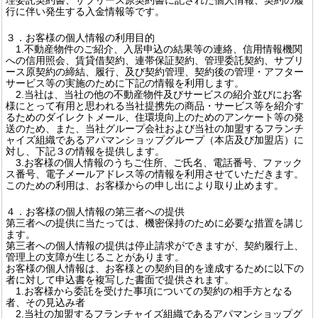
行に伴い発生する入金情報等です。
３．お客様の個人情報の利用目的
1.不動産物件のご紹介、入居申込の結果等の連絡、信用情報機関
への信用照会、賃貸借契約、連帯保証契約、管理委託契約、サブリ
ース原契約の締結、履行、及び契約管理、契約後の管理・アフター
サービス等の実施のために下記の情報を利用します。
2.当社は、当社の他の不動産物件及びサービスの紹介並びにお客
様にとって有用と思われる当社提携先の商品・サービス等を紹介す
るためのダイレクトメール、住環境向上のためのアンケート等の発
送のため、また、当社グループ会社および当社の加盟するフランチ
ャイズ組織であるアパマンショップグループ（本店及び加盟店）に
対し、下記３の情報を提供します。
3.お客様の個人情報のうちご住所、ご氏名、電話番号、ファック
ス番号、電子メールアドレス等の情報を利用させていただきます。
このための利用は、お客様からの申し出により取り止めます。
４．お客様の個人情報の第三者への提供
第三者への提供に当たっては、機密保持のために必要な措置を講じ
ます。
第三者への個人情報の提供は停止請求ができますが、契約履行上、
管理上の支障が生じることがあります。
お客様の個人情報は、お客様との契約目的を達成するために以下の
者に対して申込書を複写した書面で提供されます。
1.お客様から委託を受けた事項についての契約の相手方となる
者、その見込み者
2.当社の加盟するフランチャイズ組織であるアパマンショップグ