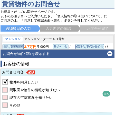
賃貸物件のお問合せ
お部屋さがしのお問合せページです。
以下の必須項目へご入力いただき、「個人情報の取り扱いについて」に
ご同意の上、「同意して確認画面へ進む」ボタンを押してください。
必須項目の入力
入力内容の確認
お問合せ完了
マンション
マンション・ターラ 401号室
3.7万円
/
/
3,000円
-/-
-
-/-
賃料/管理費等
敷金/礼金
保
1DK/27.25㎡
1997年7月
間取り/専有面積
築年月
お問合せ物件情報を表示する
高知市潮新町
とさでん交通桟橋線 桟橋通一丁目駅
徒歩6分
お客様の情報
お問合せ内容
物件を内見したい
間取図や物件の情報が知りたい
現在の空室状況を知りたい
その他