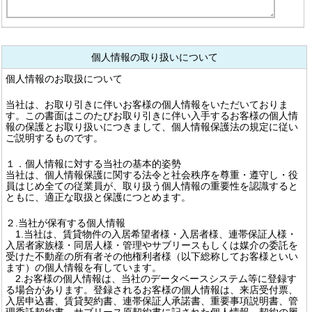
個人情報の取り扱いについて
個人情報のお取扱について
当社は、お取り引きに伴いお客様の個人情報をいただいておりま
す。この書面はこのたびお取り引きに伴い入手するお客様の個人情
報の保護とお取り扱いにつきまして、個人情報保護法の規定に従い
ご説明するものです。
１．個人情報に対する当社の基本的姿勢
当社は、個人情報保護に関する法令と社会秩序を尊重・遵守し・役
員はじめ全ての従業員が、取り扱う個人情報の重要性を認識すると
ともに、適正な取扱と保護につとめます。
２.当社が保有する個人情報
1.当社は、賃貸物件の入居希望者様・入居者様、連帯保証人様・
入居者家族様・同居人様・管理やサブリースもしくは媒介の委託を
受けた不動産の所有者その他権利者様（以下総称してお客様といい
ます）の個人情報を有しています。
2.お客様の個人情報は、当社のデータベースシステム等に登録す
る場合があります。登録されるお客様の個人情報は、来店受付票、
入居申込書、賃貸契約書、連帯保証人承諾書、重要事項説明書、管
理委託契約書、サブリース原契約書に記された個人情報、契約の履