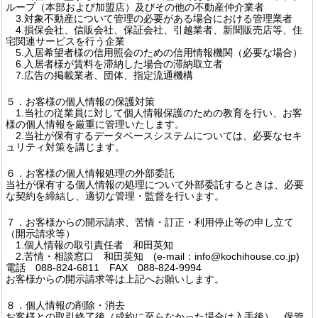
ループ（本部および加盟店）及びその他の不動産仲介業者
3.対象不動産について管理の必要がある場合における管理業者
4.損保会社、信販会社、保証会社、引越業者、新聞販売店等、住
宅関連サービスを行う企業
5.入居希望者様の信用照会のための信用情報機関（必要な場合）
6.入居者様が賃料を滞納した場合の滞納取立者
7.広告の掲載業者、団体、指定流通機構
５．お客様の個人情報の保護対策
1.当社の従業員に対して個人情報保護のための教育を行い、お客
様の個人情報を厳重に管理いたします。
2.当社が保有するデータベースシステムについては、必要なセキ
ュリティ対策を講じます。
６．お客様の個人情報処理の外部委託
当社が保有する個人情報の処理について外部委託するときは、必要
な契約を締結し、適切な管理・監督を行います。
７．お客様からの開示請求、苦情・訂正・利用停止等の申し立て
（開示請求等）
1.個人情報の取引責任者 和田英知
2.苦情・相談窓口 和田英知 (e-mail：info@kochihouse.co.jp)
電話 088-824-6811 FAX 088-824-9994
お客様からの開示請求等は上記へお願いします。
８．個人情報の削除・消去
お客様との取引終了後（成約に至らなかった場合は入手後）、保管