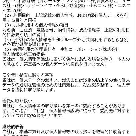
(株)・生和設計研究所ホールディングス(株)・(株)賃貸不動産ニュー
ス社・(株)ハッピーライフ・生和不動産(株)・生和コム(株)・エスア
イエフ(株)
（2）利用目的 上記記載の個人情報、および保有個人データを利
用する目的と同様
（3）共同利用する個人情報の項目
お名前、ご住所、電話番号、物件情報、成約情報等、上記の利用目
的に必要な項目の範囲
（4）お客様の個人情報を生和グループ外と共同利用するときは別
途必要な処置を講じます。
（5）共同利用の管理責任者 生和コーポレーション株式会社
個人情報の第三者提供
当社は、個人情報保護法に基づく例外にあたる場合を除き、本人の
同意なく、第三者への個人データの提供を行いません。
安全管理措置に関する事項
当社は、個人データの漏えい、滅失または毀損の防止その他の個人
データの適切な管理のための社内規程および組織を整備し、個人デ
ータを適切に取り扱います。
委託の取り扱い
当社は、個人情報等の取り扱いを第三者に委託することがありま
す。この場合、当社は、個人情報保護法に従って、委託先に対する
必要かつ適切な監督を行います。
継続的改善
当社は、本基本方針及び個人情報等の取り扱いを継続的に改善する