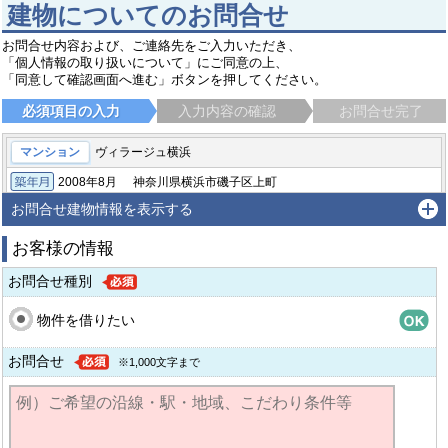
建物についてのお問合せ
お問合せ内容および、ご連絡先をご入力いただき、
「個人情報の取り扱いについて」にご同意の上、
「同意して確認画面へ進む」ボタンを押してください。
必須項目の入力
入力内容の確認
お問合せ完了
マンション
ヴィラージュ横浜
2008年8月
神奈川県横浜市磯子区上町
築年月
横浜市営ブルーライン 吉野町駅 徒歩18分
お問合せ建物情報を表示する
お客様の情報
お問合せ種別
物件を借りたい
お問合せ
※1,000文字まで