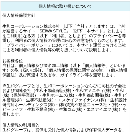
個人情報の取り扱いについて
個人情報保護方針
生和コーポレーション株式会社（以下「当社」とします）は、当社
が運営するサイト「SEIWA STYLE」（以下「本サイト」とします）
をご利用になる方（以下「利用者」とします）のプライバシーを尊
重し、利用者の個人情報の管理に細心の注意を払うものとします。
「プライバシーポリシー」においては、本サイト運営における当社
による利用者の個人情報等の取り扱いについて説明します。
お客様各位
当社は、個人情報及び匿名加工情報（以下「個人情報等」といいま
す）の取り扱いに関し 「個人情報の保護に関する法律」（個人情報
保護法）及び関連する政省令、ガイドライン等を遵守します。
※生和グループとは、生和コーポレーションならびに同社の子会社
および関連会社（生和不動産保証(株)・生和アメニティ(株)・生和
(株)（保険事業部）・生和ホームズ(株)・生和都市開発(株)・生和ビ
ル管理(株)・生和不動産(株)・エスケイファイナンス(株)・生和設計
研究所ホールディングス(株)・(株)賃貸不動産ニュース社・(株)ハッ
ピーライフ・生和不動産(株)・生和コム(株)・エスアイエフ(株)）を
指します。
個人情報の利用目的
生和グループは、提供を受けた個人情報および保有個人データを、