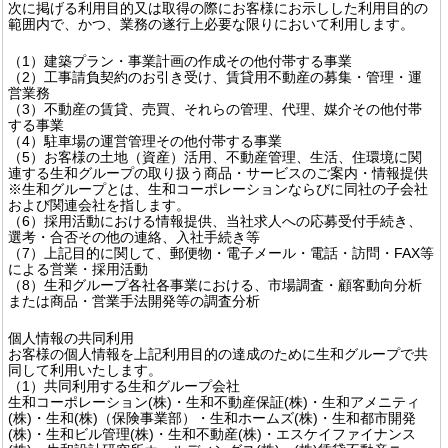
次に掲げる利用目的又は取得の際にお客様にお示しした利用目的の
範囲内で、かつ、業務の遂行上必要な限りにおいて利用します。
（1）建築プラン・事業計画の作成その他付帯する事業
（2）工事請負契約のお引き受け、賃貸用不動産の募集・管理・運
営業務
（3）不動産の賃貸、売買、それらの管理、代理、媒介その他付帯
する事業
（4）駐車場の運営管理その他付帯する事業
（5）お客様の土地（資産）活用、不動産管理、生活、住環境に関
連する生和グループの取り扱う商品・サービスのご案内・情報提供
※生和グループとは、生和コーポレーションならびに同社の子会社
および関連会社を指します。
（6）採用活動における情報提供、当社求人への応募受付手続き、
選考・合否その他の連絡、入社手続き等
（7）上記目的に関して、郵便物・電子メール・電話・訪問・FAX等
による営業・採用活動
（8）生和グループ各社各事業における、市場調査・顧客動向分析
または商品・営業手法開発等の調査分析
個人情報の共同利用
お客様の個人情報を上記利用目的の達成のために生和グループで共
同して利用いたします。
（1）共同利用する生和グループ会社
生和コーポレーション(株)・生和不動産保証(株)・生和アメニティ
(株)・生和(株)（保険事業部）・生和ホームズ(株)・生和都市開発
(株)・生和ビル管理(株)・生和不動産(株)・エスケイファイナンス