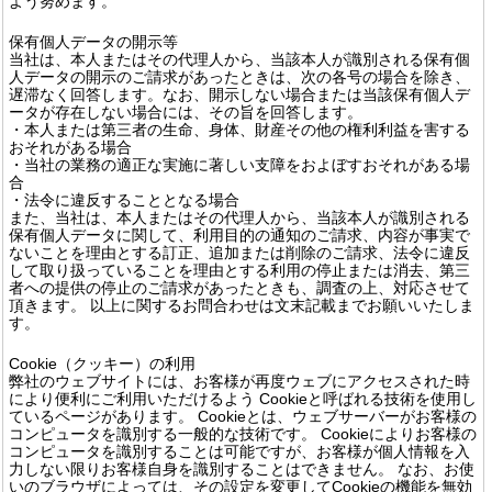
よう努めます。
保有個人データの開示等
当社は、本人またはその代理人から、当該本人が識別される保有個
人データの開示のご請求があったときは、次の各号の場合を除き、
遅滞なく回答します。なお、開示しない場合または当該保有個人デ
ータが存在しない場合には、その旨を回答します。
・本人または第三者の生命、身体、財産その他の権利利益を害する
おそれがある場合
・当社の業務の適正な実施に著しい支障をおよぼすおそれがある場
合
・法令に違反することとなる場合
また、当社は、本人またはその代理人から、当該本人が識別される
保有個人データに関して、利用目的の通知のご請求、内容が事実で
ないことを理由とする訂正、追加または削除のご請求、法令に違反
して取り扱っていることを理由とする利用の停止または消去、第三
者への提供の停止のご請求があったときも、調査の上、対応させて
頂きます。 以上に関するお問合わせは文末記載までお願いいたしま
す。
Cookie（クッキー）の利用
弊社のウェブサイトには、お客様が再度ウェブにアクセスされた時
により便利にご利用いただけるよう Cookieと呼ばれる技術を使用し
ているページがあります。 Cookieとは、ウェブサーバーがお客様の
コンピュータを識別する一般的な技術です。 Cookieによりお客様の
コンピュータを識別することは可能ですが、お客様が個人情報を入
力しない限りお客様自身を識別することはできません。 なお、お使
いのブラウザによっては、その設定を変更してCookieの機能を無効