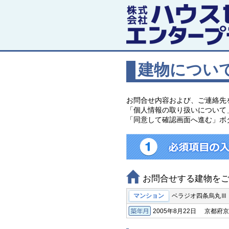
建物につい
お問合せ内容および、ご連絡先
「個人情報の取り扱いについて
「同意して確認画面へ進む」ボ
お問合せする建物を
マンション
ベラジオ四条烏丸Ⅲ
2005年8月22日
京都府京
築年月