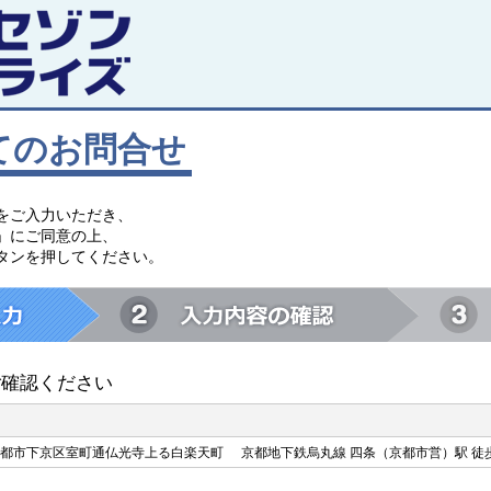
てのお問合せ
をご入力いただき、
」にご同意の上、
タンを押してください。
ご確認ください
都市下京区室町通仏光寺上る白楽天町
京都地下鉄烏丸線 四条（京都市営）駅 徒