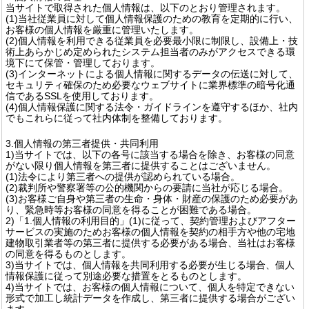
当サイトで取得された個人情報は、以下のとおり管理されます。
(1)当社従業員に対して個人情報保護のための教育を定期的に行い、
お客様の個人情報を厳重に管理いたします。
(2)個人情報を利用できる従業員を必要最小限に制限し、設備上・技
術上あらかじめ定められたシステム担当者のみがアクセスできる環
境下にて保管・管理しております。
(3)インターネットによる個人情報に関するデータの伝送に対して、
セキュリティ確保のため必要なウェブサイトに業界標準の暗号化通
信であるSSLを使用しております。
(4)個人情報保護に関する法令・ガイドラインを遵守するほか、社内
でもこれらに従って社内体制を整備しております。
3.個人情報の第三者提供・共同利用
1)当サイトでは、以下の各号に該当する場合を除き、お客様の同意
がない限り個人情報を第三者に提供することはございません。
(1)法令により第三者への提供が認められている場合。
(2)裁判所や警察署等の公的機関からの要請に当社が応じる場合。
(3)お客様ご自身や第三者の生命・身体・財産の保護のため必要があ
り、緊急時等お客様の同意を得ることが困難である場合。
2)「1.個人情報の利用目的」(1)に従って、契約管理およびアフター
サービスの実施のためお客様の個人情報を契約の相手方や他の宅地
建物取引業者等の第三者に提供する必要がある場合、当社はお客様
の同意を得るものとします。
3)当サイトでは、個人情報を共同利用する必要が生じる場合、個人
情報保護に従って別途必要な措置をとるものとします。
4)当サイトでは、お客様の個人情報について、個人を特定できない
形式で加工し統計データを作成し、第三者に提供する場合がござい
ます。