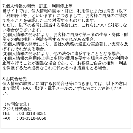
7.個人情報の開示・訂正・利用停止等
当サイトでは、個人情報の開示・訂正、利用停止または消去（以下
「利用停止等」といいます）につきまして、お客様ご自身のご請求
であることを確認した上で対応するものとします。
ただし、以下の各号に該当する場合には、これらについて対応しな
い場合がございます。
(1)個人情報の開示により、お客様ご自身や第三者の生命・身体・財
産その他の権利・利益を害するおそれがある場合。
(2)個人情報の開示により、当社の業務の適正な実施著しい支障を及
ぼすおそれがある場合。
(3)個人情報の開示により、他の法令に違反することとなる場合。
(4)個人情報の利用停止等に多額の費用を要する場合その他の利用停
止等を行うことが困難な場合であって、お客様ご自身の権利・利益
を保護するため必要なこれに代わるべき措置をとる場合。
8.お問合せ先
個人情報の取扱いに関するお問合せ等につきましては、以下の窓口
まで電話・FAX・郵便・電子メールのいずれかにてご連絡くださ
い。
（お問合せ先）
フジミ株式会社
TEL ：03-3318-6051
FAX ：03-3318-6058