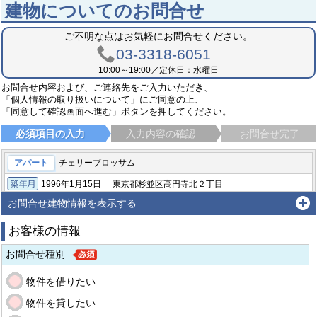
建物についてのお問合せ
ご不明な点はお気軽にお問合せください。
03-3318-6051
10:00～19:00／定休日：水曜日
お問合せ内容および、ご連絡先をご入力いただき、
「個人情報の取り扱いについて」にご同意の上、
「同意して確認画面へ進む」ボタンを押してください。
必須項目の入力
入力内容の確認
お問合せ完了
アパート
チェリーブロッサム
1996年1月15日
東京都杉並区高円寺北２丁目
築年月
中央・総武線各停 高円寺駅 徒歩7分
お問合せ建物情報を表示する
お客様の情報
お問合せ種別
物件を借りたい
物件を貸したい