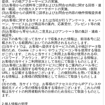
提供、その他アフターサービスの実施。
(2)お客様からの資料等ご請求およびお問合せ内容に関する回答・連
絡・確認、その他カスタマーサポートの実施。
(3)お客様からの資料等ご請求およびお問合せ内容の物件情報提供者
への提供。
(4)お客様に対する当サイトまたは当社が行うアンケート、キャンペ
ーン、サービスおよび商品等の案内、応募受付、プレゼント等の発
送および到着状況の確認。
(5)お客様から寄せられたご意見およびアンケート類の集計・連絡・
確認等。
2)以下の各号に従って当サイトで収集された情報は、前項各号に記
載されている範囲内においてのみ利用されるものとします。
(1)当サイトでは、お客様へ提供するサービスの向上や統計データ取
得のため、Cookie（クッキー）やウェブビーコン等を使用する場合
がございます。これらと当サイトご利用上お客様が使用されるID、
パスワード、アカウント、IPアドレス等との組合せによる情報は、
お客様の当サイトご利用状況として当社にて取扱うものとします。
(2)お客様にお届けする当社サービスに関するご案内のメール等に
は、お客様を識別する暗号化されたパラメータ付きのURL（個別
URL）を記載する場合がございます。この個別URLを用いて収集さ
れる情報は、お客様の閲覧情報として当社にて取扱うものとしま
す。
(3)その他、当サイトでは、お客様のアクセスログからIPアドレスや
接続元ドメイン等の情報を収集する場合がございます。これらの情
報は当サイトの利用者動向等の分析のため当社にて取扱うものとし
ます。
2.個人情報の管理